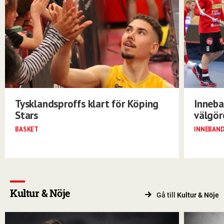
Tysklandsproffs klart för Köping
Inneba
Stars
välgö
BASKET
INNEBAN
Kultur & Nöje
Gå till
Kultur & Nöje