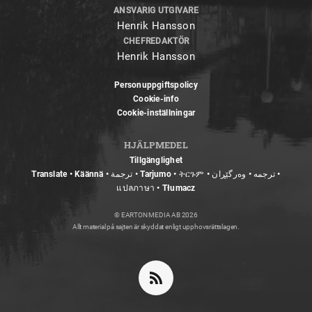
ANSVARIG UTGIVARE
Henrik Hansson
CHEFREDAKTÖR
Henrik Hansson
Personuppgiftspolicy
Cookie-info
Cookie-inställningar
HJÄLPMEDEL
Tillgänglighet
Translate • Käännä • ترجمة • Tarjumo • ትርጉም • ترجمه • وەرگێڕان •
แปลภาษา • Tłumacz
© EARTON MEDIA AB 2026
Allt material på sajten är skyddat enligt upphovsrättslagen.