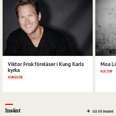
Viktor Frisk föreläser i Kung Karls
Moa Li
kyrka
KULTUR
KUNGSÖR
Insänt
Gå till
Insänt