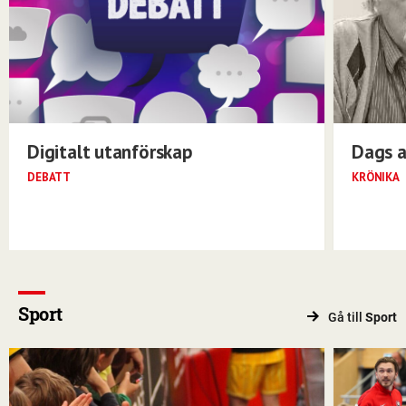
Digitalt utanförskap
Dags a
DEBATT
KRÖNIKA
Sport
Gå till
Sport