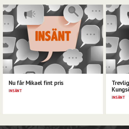
Nu får Mikael fint pris
Trevli
Kungs
INSÄNT
INSÄNT