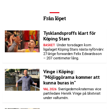
Från löpet
Tysklandsproffs klart för
Köping Stars
Under torsdagen kom
BASKET
ligalaget Köping Stars nästa nyförvärv:
27-årige forwarden Felix Edwardsson
– 207 centimeter lång.
Vinge i Köping:
”Möjliggörarna kommer att
kunna buras in”
Sverigedemokraternas vice
VAL 2026
partiledare Henrik Vinge på blixtvisit
under valturnén.