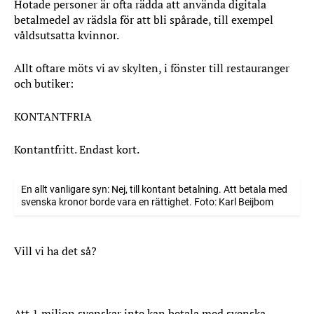
Hotade personer är ofta rädda att använda digitala
betalmedel av rädsla för att bli spårade, till exempel
våldsutsatta kvinnor.
Allt oftare möts vi av skylten, i fönster till restauranger
och butiker:
KONTANTFRIA
Kontantfritt. Endast kort.
En allt vanligare syn: Nej, till kontant betalning. Att betala med
svenska kronor borde vara en rättighet. Foto: Karl Beijbom
Vill vi ha det så?
Att 1 miljon svenskar inte kan betala med svenska