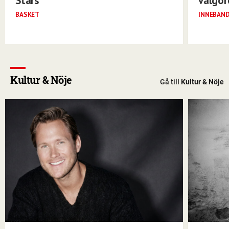
Stars
välgö
BASKET
INNEBAN
Kultur & Nöje
Gå till
Kultur & Nöje