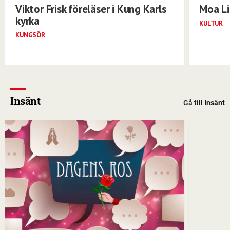
Viktor Frisk föreläser i Kung Karls
Moa Li
kyrka
KULTUR
KUNGSÖR
Insänt
Gå till
Insänt