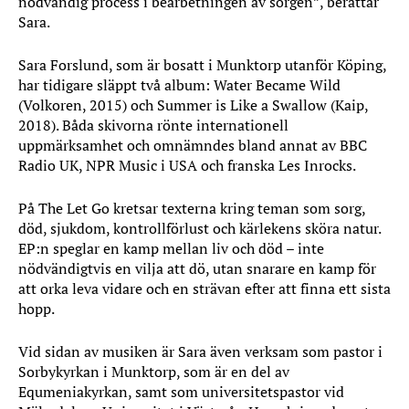
nödvändig process i bearbetningen av sorgen”, berättar
Sara.
Sara Forslund, som är bosatt i Munktorp utanför Köping,
har tidigare släppt två album: Water Became Wild
(Volkoren, 2015) och Summer is Like a Swallow (Kaip,
2018). Båda skivorna rönte internationell
uppmärksamhet och omnämndes bland annat av BBC
Radio UK, NPR Music i USA och franska Les Inrocks.
På The Let Go kretsar texterna kring teman som sorg,
död, sjukdom, kontrollförlust och kärlekens sköra natur.
EP:n speglar en kamp mellan liv och död – inte
nödvändigtvis en vilja att dö, utan snarare en kamp för
att orka leva vidare och en strävan efter att finna ett sista
hopp.
Vid sidan av musiken är Sara även verksam som pastor i
Sorbykyrkan i Munktorp, som är en del av
Equmeniakyrkan, samt som universitetspastor vid