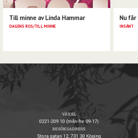
Till minne av Linda Hammar
Nu får 
DAGENS ROS/TILL MINNE
INSÄNT
VÄXEL
0221-209 10 (mån-fre 09-17)
BESÖKSADRESS
Stora gatan 12, 731 30 Köping