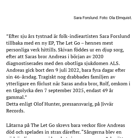
Sara Forslund. Foto: Ola Elmquist.
”Efter sju års tystnad är folk-indieartisten Sara Forslund
tillbaka med en ny EP, The Let Go – hennes mest
personliga verk hittills. Skivan föddes ur en djup sorg,
efter att Saras bror Andreas i början av 2020
diagnostiserades med den obotliga sjukdomen ALS.
Andreas gick bort den 9 juli 2022, bara fyra dagar efter
sin 46-årsdag. Tragiskt nog drabbades familjen av
ytterligare en förlust när Saras andra bror, Rolf, omkom i
en tågolycka den 7 september 2025, endast 49 år
gammal.”
Detta enligt Olof Hunter, pressansvarig, på Jivvär
Records.
Låtarna på The Let Go skrevs bara veckor före Andreas
död och spelades in strax därefter. “Sångerna blev en