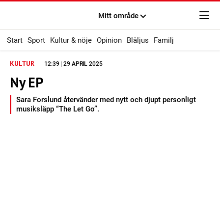
Mitt område
Start
Sport
Kultur & nöje
Opinion
Blåljus
Familj
KULTUR
12:39 | 29 APRIL 2025
Ny EP
Sara Forslund återvänder med nytt och djupt personligt
musiksläpp “The Let Go”.