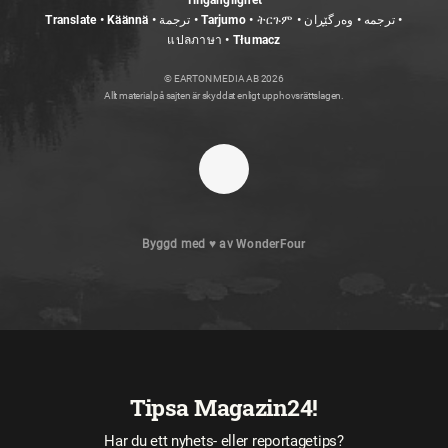
Tillgänglighet
Translate • Käännä • ترجمة • Tarjumo • ትርጉም • ترجمه • وەرگێڕان •
แปลภาษา • Tłumacz
© EARTON MEDIA AB 2026
Allt material på sajten är skyddat enligt upphovsrättslagen.
Byggd med
♥
av
WonderFour
Tipsa Magazin24!
Har du ett nyhets- eller reportagetips?