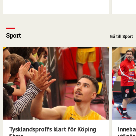
Sport
Gå till
Sport
Tysklandsproffs klart för Köping
Inneba