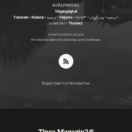
HJÄLPMEDEL
Tillgänglighet
Translate • Käännä • ترجمة • Tarjumo • ትርጉም • ترجمه • وەرگێڕان •
แปลภาษา • Tłumacz
© EARTON MEDIA AB 2026
Allt material på sajten är skyddat enligt upphovsrättslagen.
Byggd med
♥
av
WonderFour
Tipsa Magazin24!