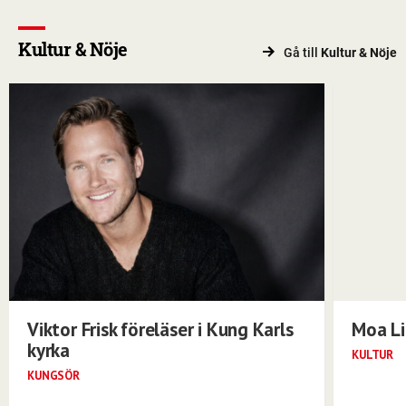
Kultur & Nöje
Gå till
Kultur & Nöje
Viktor Frisk föreläser i Kung Karls
Moa Li
kyrka
KULTUR
KUNGSÖR