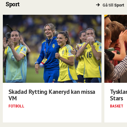
Sport
Gå till
Sport
Skadad Rytting Kaneryd kan missa
Tyskla
VM
Stars
FOTBOLL
BASKET