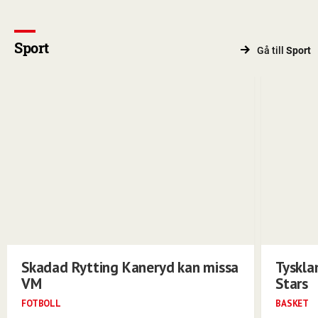
Sport
Gå till
Sport
Skadad Rytting Kaneryd kan missa
Tyskla
VM
Stars
FOTBOLL
BASKET