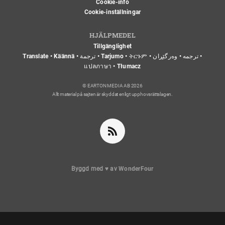
Cookie-info
Cookie-inställningar
HJÄLPMEDEL
Tillgänglighet
Translate • Käännä • ترجمة • Tarjumo • ትርጉም • ترجمه • وەرگێڕان •
แปลภาษา • Tłumacz
© EARTON MEDIA AB 2026
Allt material på sajten är skyddat enligt upphovsrättslagen.
Byggd med
♥
av
WonderFour