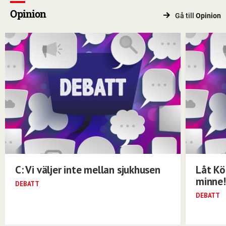
Opinion
Gå till
Opinion
C: Vi väljer inte mellan sjukhusen
Låt Kö
minne!
DEBATT
DEBATT