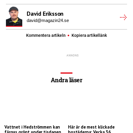
David Eriksson
david@magazin24.se
Kommentera artikeln
Kopiera artikellänk
Andra läser
Vattnet i Hedströmmen kan
Här är de mest klickade
färgas grönt under tisdagen
bostäderna: Vecka 36