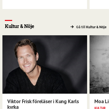
Kultur & Nöje
Gå till
Kultur & Nöje
Viktor Frisk föreläser i Kung Karls
Moa Li
kyrka
KULTUR