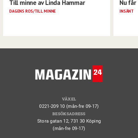
Till minne av Linda Hammar
Nu får 
DAGENS ROS/TILL MINNE
INSÄNT
VÄXEL
0221-209 10 (mån-fre 09-17)
BESÖKSADRESS
Stora gatan 12, 731 30 Köping
(mån-fre 09-17)