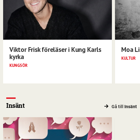
Viktor Frisk föreläser i Kung Karls
Moa Li
kyrka
KULTUR
KUNGSÖR
Insänt
Gå till
Insänt