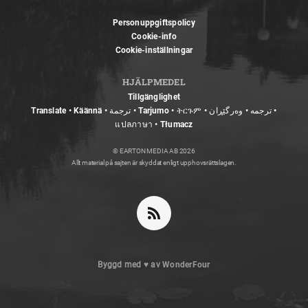
Personuppgiftspolicy
Cookie-info
Cookie-inställningar
HJÄLPMEDEL
Tillgänglighet
Translate • Käännä • ترجمة • Tarjumo • ትርጉም • ترجمه • وەرگێڕان •
แปลภาษา • Tłumacz
© EARTON MEDIA AB 2026
Allt material på sajten är skyddat enligt upphovsrättslagen.
Byggd med
♥
av
WonderFour