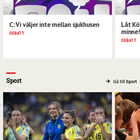
C: Vi väljer inte mellan sjukhusen
Låt Kö
minne!
DEBATT
DEBATT
Sport
Gå till
Sport