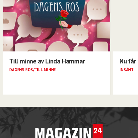
Till minne av Linda Hammar
Nu får 
DAGENS ROS/TILL MINNE
INSÄNT