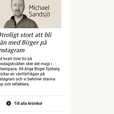
troligt stort att bli
än med Birger på
nstagram
d kvart över tio på
nsdagskvällen sker det magi i
yberspace. 84-årige Birger Sjöberg
kickar en vänförfrågan på
nstagram och vi behöver stanna
pp och reflektera.
Till alla krönikor