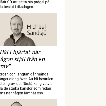
llåtit SD att sätta sin prägel på
la beslut i riksdagen.
Hål i hjärtat när
ågon stjäl från en
rav”
orgen och längtan går många
nger aldrig över. Att bli bestulen
d en grav, det förstärker givetvis
lla de starka känslor som redan
inns när någon lämnat oss.