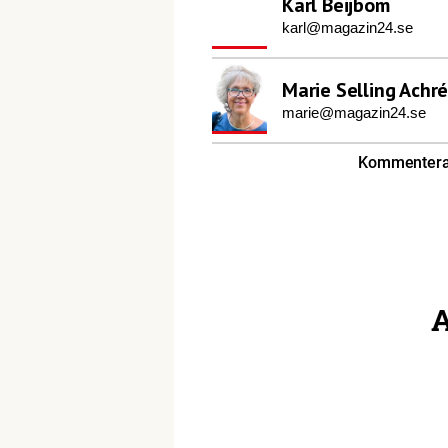
Karl Beijbom
karl@magazin24.se
Marie Selling Achr
marie@magazin24.se
Kommentera 
A