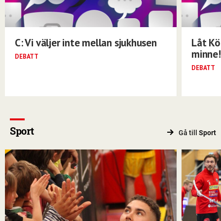
C: Vi väljer inte mellan sjukhusen
Låt Kö
minne!
DEBATT
DEBATT
Sport
Gå till
Sport