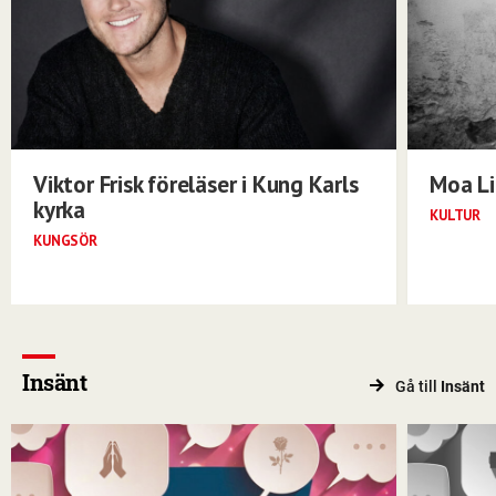
Viktor Frisk föreläser i Kung Karls
Moa Li
kyrka
KULTUR
KUNGSÖR
Insänt
Gå till
Insänt