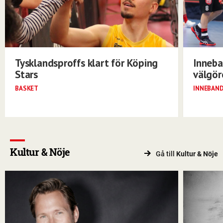
Tysklandsproffs klart för Köping
Inneba
Stars
välgö
BASKET
INNEBAN
Kultur & Nöje
Gå till
Kultur & Nöje