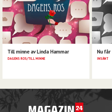
Till minne av Linda Hammar
Nu får 
DAGENS ROS/TILL MINNE
INSÄNT