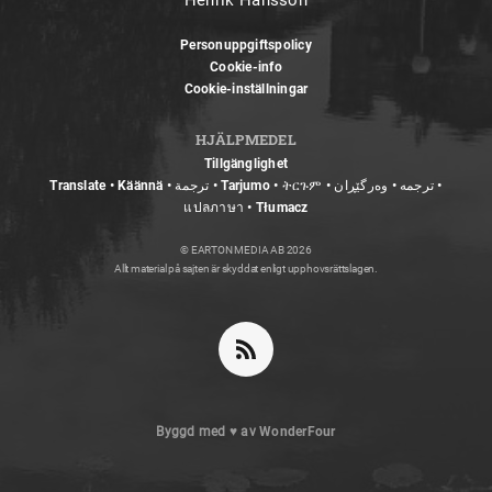
Henrik Hansson
Personuppgiftspolicy
Cookie-info
Cookie-inställningar
HJÄLPMEDEL
Tillgänglighet
Translate • Käännä • ترجمة • Tarjumo • ትርጉም • ترجمه • وەرگێڕان •
แปลภาษา • Tłumacz
© EARTON MEDIA AB 2026
Allt material på sajten är skyddat enligt upphovsrättslagen.
Byggd med
♥
av
WonderFour