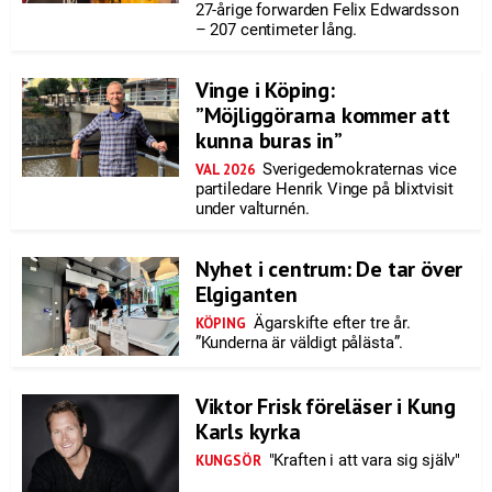
27-årige forwarden Felix Edwardsson
– 207 centimeter lång.
Vinge i Köping:
”Möjliggörarna kommer att
kunna buras in”
Sverigedemokraternas vice
VAL 2026
partiledare Henrik Vinge på blixtvisit
under valturnén.
Nyhet i centrum: De tar över
Elgiganten
Ägarskifte efter tre år.
KÖPING
”Kunderna är väldigt pålästa”.
Viktor Frisk föreläser i Kung
Karls kyrka
"Kraften i att vara sig själv"
KUNGSÖR