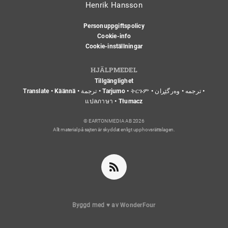
Henrik Hansson
Personuppgiftspolicy
Cookie-info
Cookie-inställningar
HJÄLPMEDEL
Tillgänglighet
Translate • Käännä • ترجمة • Tarjumo • ትርጉም • ترجمه • وەرگێڕان •
แปลภาษา • Tłumacz
© EARTON MEDIA AB 2026
Allt material på sajten är skyddat enligt upphovsrättslagen.
Byggd med
♥
av
WonderFour