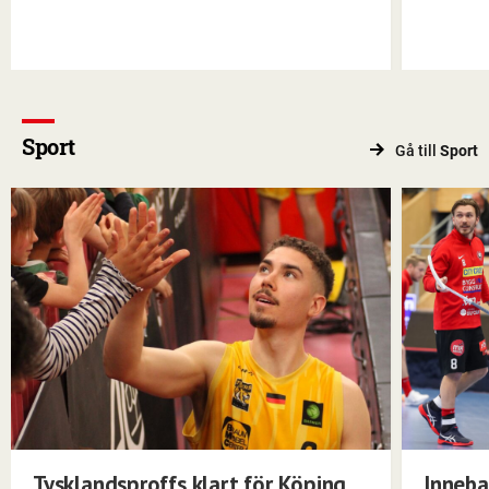
Sport
Gå till
Sport
Tysklandsproffs klart för Köping
Inneba