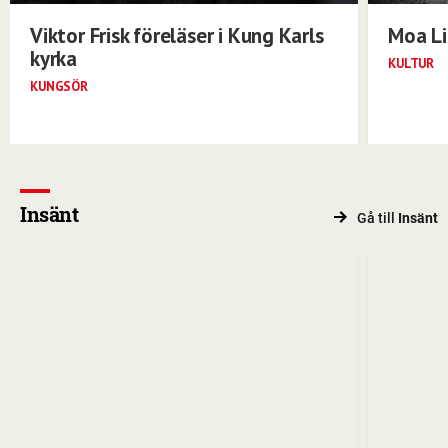
Viktor Frisk föreläser i Kung Karls
Moa Li
kyrka
KULTUR
KUNGSÖR
Insänt
Gå till
Insänt