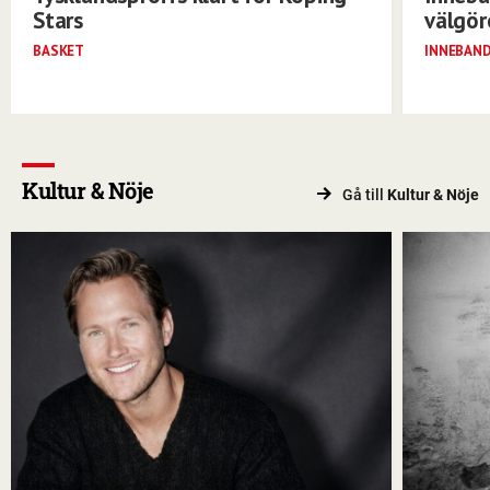
Stars
välgö
BASKET
INNEBAN
Kultur & Nöje
Gå till
Kultur & Nöje