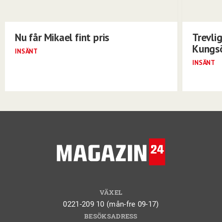
Nu får Mikael fint pris
Trevli
Kungs
INSÄNT
INSÄNT
VÄXEL
0221-209 10 (mån-fre 09-17)
BESÖKSADRESS