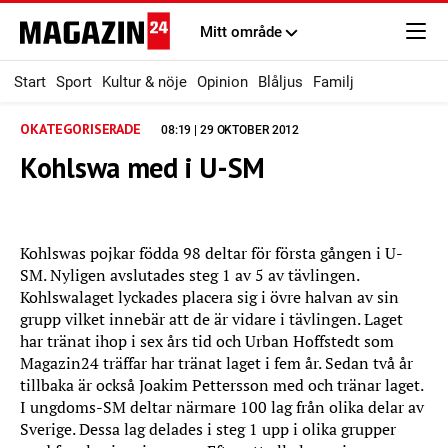
Mitt område
Start
Sport
Kultur & nöje
Opinion
Blåljus
Familj
OKATEGORISERADE
08:19 | 29 OKTOBER 2012
Kohlswa med i U-SM
Kohlswas pojkar födda 98 deltar för första gången i U-
SM. Nyligen avslutades steg 1 av 5 av tävlingen.
Kohlswalaget lyckades placera sig i övre halvan av sin
grupp vilket innebär att de är vidare i tävlingen. Laget
har tränat ihop i sex års tid och Urban Hoffstedt som
Magazin24 träffar har tränat laget i fem år. Sedan två år
tillbaka är också Joakim Pettersson med och tränar laget.
I ungdoms-SM deltar närmare 100 lag från olika delar av
Sverige. Dessa lag delades i steg 1 upp i olika grupper