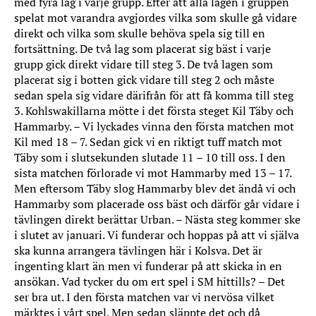
med fyra lag i varje grupp. Efter att alla lagen i gruppen
spelat mot varandra avgjordes vilka som skulle gå vidare
direkt och vilka som skulle behöva spela sig till en
fortsättning. De två lag som placerat sig bäst i varje
grupp gick direkt vidare till steg 3. De två lagen som
placerat sig i botten gick vidare till steg 2 och måste
sedan spela sig vidare därifrån för att få komma till steg
3. Kohlswakillarna mötte i det första steget Kil Täby och
Hammarby. – Vi lyckades vinna den första matchen mot
Kil med 18 – 7. Sedan gick vi en riktigt tuff match mot
Täby som i slutsekunden slutade 11 – 10 till oss. I den
sista matchen förlorade vi mot Hammarby med 13 – 17.
Men eftersom Täby slog Hammarby blev det ändå vi och
Hammarby som placerade oss bäst och därför går vidare i
tävlingen direkt berättar Urban. – Nästa steg kommer ske
i slutet av januari. Vi funderar och hoppas på att vi själva
ska kunna arrangera tävlingen här i Kolsva. Det är
ingenting klart än men vi funderar på att skicka in en
ansökan. Vad tycker du om ert spel i SM hittills? – Det
ser bra ut. I den första matchen var vi nervösa vilket
märktes i vårt spel. Men sedan släppte det och då