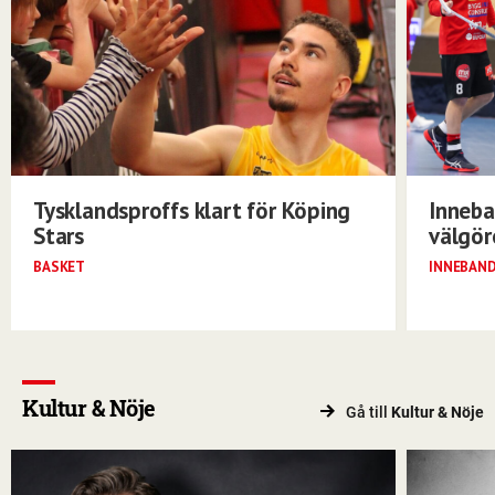
Tysklandsproffs klart för Köping
Inneba
Stars
välgö
BASKET
INNEBAN
Kultur & Nöje
Gå till
Kultur & Nöje