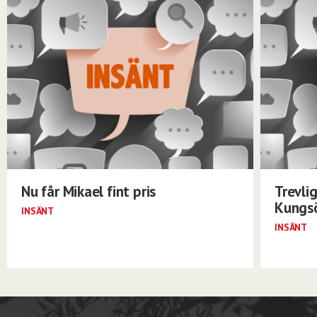
Nu får Mikael fint pris
Trevli
Kungs
INSÄNT
INSÄNT