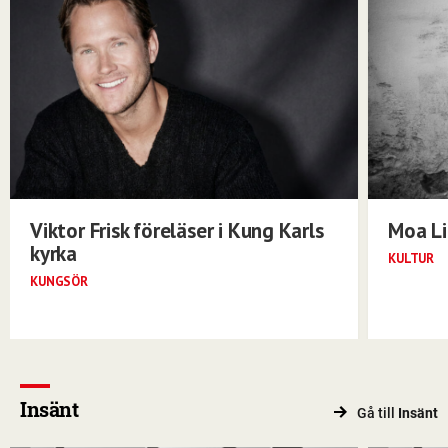
Viktor Frisk föreläser i Kung Karls
Moa Li
kyrka
KULTUR
KUNGSÖR
Insänt
Gå till
Insänt