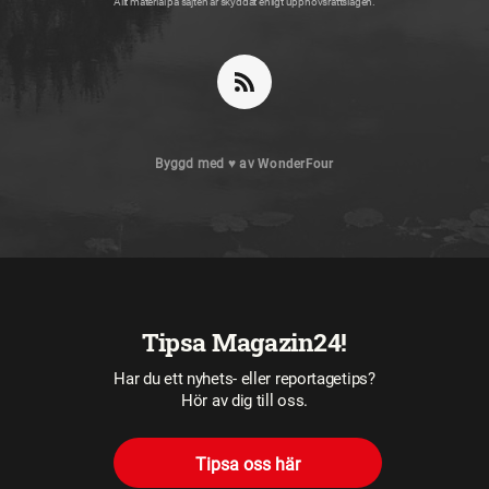
Allt material på sajten är skyddat enligt upphovsrättslagen.
Byggd med
♥
av
WonderFour
Tipsa Magazin24!
Har du ett nyhets- eller reportagetips?
Hör av dig till oss.
Tipsa oss här