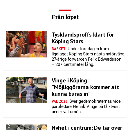
Från löpet
Tysklandsproffs klart för
Köping Stars
Under torsdagen kom
BASKET
ligalaget Köping Stars nästa nyförvärv:
27-årige forwarden Felix Edwardsson
– 207 centimeter lång.
Vinge i Köping:
”Möjliggörarna kommer att
kunna buras in”
Sverigedemokraternas vice
VAL 2026
partiledare Henrik Vinge på blixtvisit
under valturnén.
Nyhet i centrum: De tar över