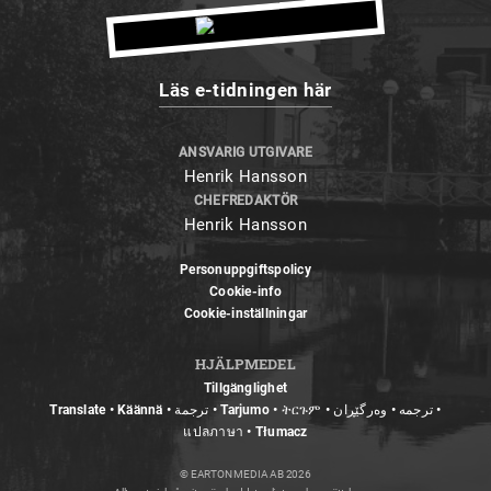
Läs e-tidningen här
ANSVARIG UTGIVARE
Henrik Hansson
CHEFREDAKTÖR
Henrik Hansson
Personuppgiftspolicy
Cookie-info
Cookie-inställningar
HJÄLPMEDEL
Tillgänglighet
Translate • Käännä • ترجمة • Tarjumo • ትርጉም • ترجمه • وەرگێڕان •
แปลภาษา • Tłumacz
© EARTON MEDIA AB 2026