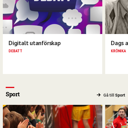
Digitalt utanförskap
Dags a
DEBATT
KRÖNIKA
Sport
Gå till
Sport