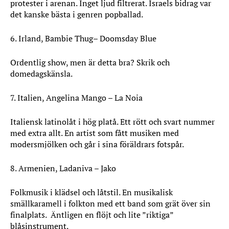
protester i arenan. Inget ljud filtrerat. Israels bidrag var
det kanske bästa i genren popballad.
6. Irland, Bambie Thug– Doomsday Blue
Ordentlig show, men är detta bra? Skrik och
domedagskänsla.
7. Italien, Angelina Mango – La Noia
Italiensk latinolåt i hög platå. Ett rött och svart nummer
med extra allt. En artist som fått musiken med
modersmjölken och går i sina föräldrars fotspår.
8. Armenien, Ladaniva – Jako
Folkmusik i klädsel och låtstil. En musikalisk
smällkaramell i folkton med ett band som grät över sin
finalplats. Äntligen en flöjt och lite ”riktiga”
blåsinstrument.