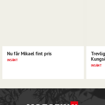
Nu får Mikael fint pris
Trevli
Kungs
INSÄNT
INSÄNT