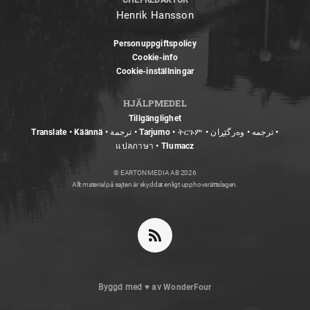
CHEFREDAKTÖR
Henrik Hansson
Personuppgiftspolicy
Cookie-info
Cookie-inställningar
HJÄLPMEDEL
Tillgänglighet
Translate • Käännä • ترجمة • Tarjumo • ትርጉም • ترجمه • وەرگێڕان •
แปลภาษา • Tłumacz
© EARTON MEDIA AB 2026
Allt material på sajten är skyddat enligt upphovsrättslagen.
Byggd med
♥
av
WonderFour