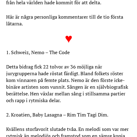
från hela världen hade kommit för att delta.
Här är några personliga kommentarer till de tio första
låtarna.
♥
1. Schweiz, Nemo – The Code
Detta bidrag fick 22 tolvor av 36 möjliga när
jurygrupperna hade röstat färdigt. Bland folkets röster
kom vinnaren på femte plats. Nemo är den förste icke-
binäre artisten som vunnit. Sången är en självbiografisk
berättelse. Hen växlar mellan sång i stillsamma partier
och rapp i rytmiska delar.
2. Kroatien, Baby Lasagna – Rim Tim Tagi Dim.
Kvällens storfavorit slutade tvåa. En melodi som var mer
rytmisk än melodiös och framstod som en sämre kopia