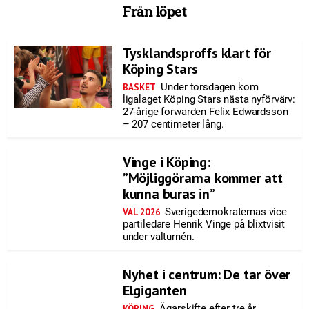
Från löpet
Tysklandsproffs klart för
Köping Stars
Under torsdagen kom
BASKET
ligalaget Köping Stars nästa nyförvärv:
27-årige forwarden Felix Edwardsson
– 207 centimeter lång.
Vinge i Köping:
”Möjliggörarna kommer att
kunna buras in”
Sverigedemokraternas vice
VAL 2026
partiledare Henrik Vinge på blixtvisit
under valturnén.
Nyhet i centrum: De tar över
Elgiganten
Ägarskifte efter tre år.
KÖPING