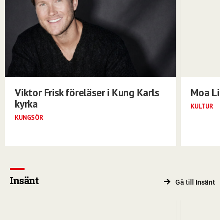
Viktor Frisk föreläser i Kung Karls
Moa Li
kyrka
KULTUR
KUNGSÖR
Insänt
Gå till
Insänt