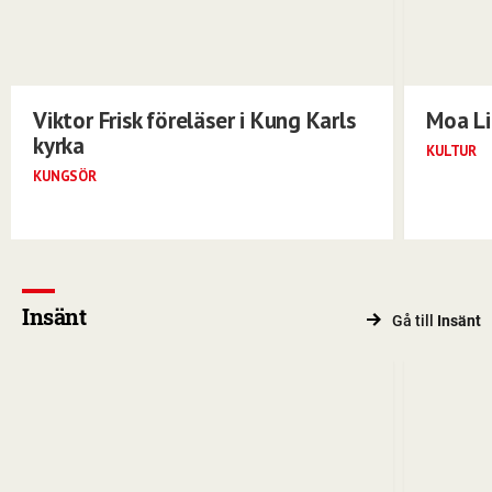
Viktor Frisk föreläser i Kung Karls
Moa Li
kyrka
KULTUR
KUNGSÖR
Insänt
Gå till
Insänt