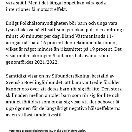
vara snäll. Men i det långa loppet kan våra goda
intentioner få motsatt effekt.
Enligt Folkhälsomyndigheten bör barn och unga vara
fysiskt aktiva på ett sätt som ger ökad puls och andning i
minst 60 minuter per dag. Bland Västmanlands 11-
åringar når bara 16 procent den rekommendationen,
vilket är något mindre än rikssnittet på 19 procent. Det
visar undersökningen Skolbarns hälsovanor som
genomfördes 2021/2022.
Samtidigt visar en ny Sifoundersökning, beställd av
Svenska Bowlingförbundet, att bara var tredje förälder
känner oro över att deras barn rör sig för lite. Den stora
skillnaden mellan antalet barn som rör sig för lite och
antalet föräldrar som oroar sig visar att fler behöver få
upp ögonen för de långsiktigt negativa hälsoeffekterna
av en stillasittande livsstil.
Peter Hodor, generalsekreterare i Svenska Bowlingförbundet.