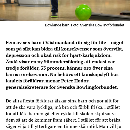
Bowlande barn. Foto: Svenska Bowlingförbundet
Fem av sex barn i Västmanland rör sig för lite – något
som på sikt kan bidra till konsekvenser som övervikt,
depression och ökad risk för hjärt-kärlsjukdom.
Ändå visar en ny Sifoundersökning att endast var
tredje förälder, 33 procent, känner oro över sina
barns rörelsevanor. Nu behövs ett kunskapslyft hos
landets föräldrar, menar Peter Hodor,
generalsekreterare för Svenska Bowlingförbundet.
De allra flesta föräldrar älskar sina barn och gör allt för
att de ska vara lyckliga, må bra och förbli friska. I stället
för att låta barnen gå eller cykla till skolan skjutsar vi
dem så att de kommer fram säkert. I stället för att bråka
säger vi ja till ytterligare en timme skärmtid. Man vill ju