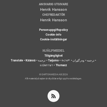
ANSVARIG UTGIVARE
Henrik Hansson
CHEFREDAKTÖR
Henrik Hansson
Personuppgiftspolicy
Cookie-info
Cookie-inställningar
HJÄLPMEDEL
Tillgänglighet
Translate • Käännä • ترجمة • Tarjumo • ትርጉም • ترجمه • وەرگێڕان •
แปลภาษา • Tłumacz
© EARTON MEDIA AB 2026
Allt material på sajten är skyddat enligt upphovsrättslagen.