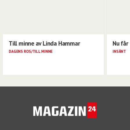
Till minne av Linda Hammar
Nu får 
DAGENS ROS/TILL MINNE
INSÄNT