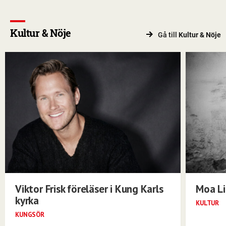
Kultur & Nöje
Gå till
Kultur & Nöje
Viktor Frisk föreläser i Kung Karls
Moa Li
kyrka
KULTUR
KUNGSÖR