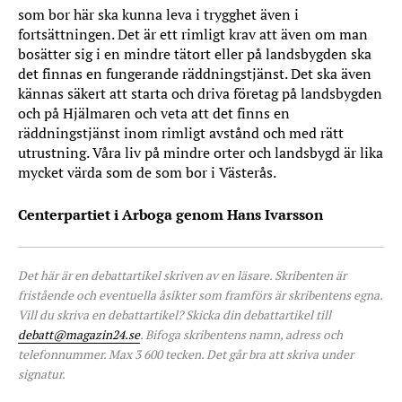
som bor här ska kunna leva i trygghet även i
fortsättningen. Det är ett rimligt krav att även om man
bosätter sig i en mindre tätort eller på landsbygden ska
det finnas en fungerande räddningstjänst. Det ska även
kännas säkert att starta och driva företag på landsbygden
och på Hjälmaren och veta att det finns en
räddningstjänst inom rimligt avstånd och med rätt
utrustning. Våra liv på mindre orter och landsbygd är lika
mycket värda som de som bor i Västerås.
Centerpartiet i Arboga genom Hans Ivarsson
Det här är en debattartikel skriven av en läsare. Skribenten är
fristående och eventuella åsikter som framförs är skribentens egna.
Vill du skriva en debattartikel? Skicka din debattartikel till
debatt@magazin24.se
. Bifoga skribentens namn, adress och
telefonnummer. Max 3 600 tecken. Det går bra att skriva under
signatur.