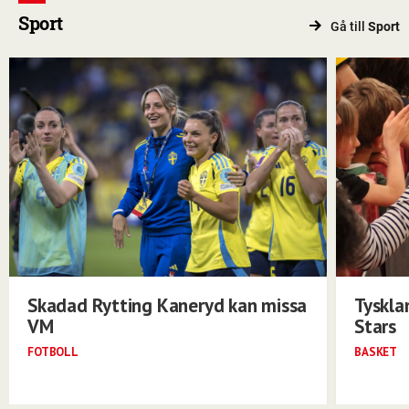
Sport
Gå till
Sport
Skadad Rytting Kaneryd kan missa
Tyskla
VM
Stars
FOTBOLL
BASKET