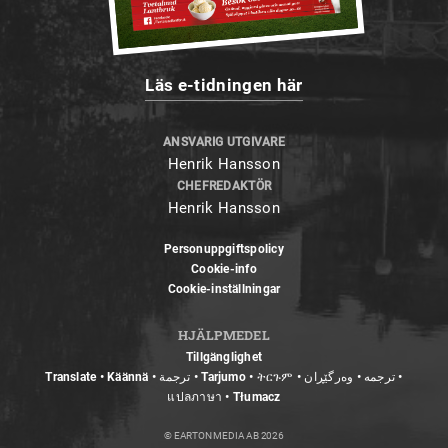
Läs e-tidningen här
ANSVARIG UTGIVARE
Henrik Hansson
CHEFREDAKTÖR
Henrik Hansson
Personuppgiftspolicy
Cookie-info
Cookie-inställningar
HJÄLPMEDEL
Tillgänglighet
Translate • Käännä • ترجمة • Tarjumo • ትርጉም • ترجمه • وەرگێڕان •
แปลภาษา • Tłumacz
© EARTON MEDIA AB 2026