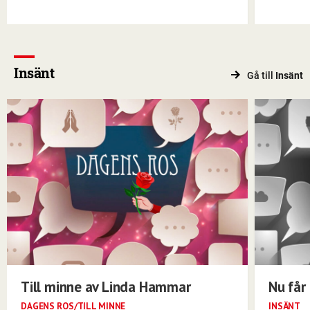
Insänt
Gå till
Insänt
Till minne av Linda Hammar
Nu får 
DAGENS ROS/TILL MINNE
INSÄNT