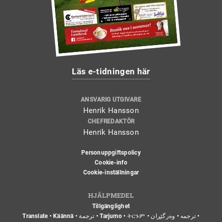
Läs e-tidningen här
ANSVARIG UTGIVARE
Henrik Hansson
CHEFREDAKTÖR
Henrik Hansson
Personuppgiftspolicy
Cookie-info
Cookie-inställningar
HJÄLPMEDEL
Tillgänglighet
Translate • Käännä • ترجمة • Tarjumo • ትርጉም • ترجمه • وەرگێڕان •