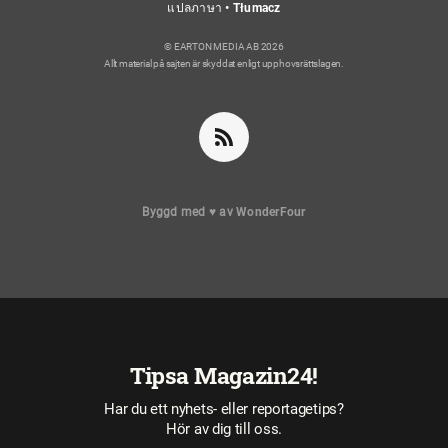
แปลภาษา • Tłumacz
© EARTON MEDIA AB 2026
Allt material på sajten är skyddat enligt upphovsrättslagen.
Byggd med
♥
av
WonderFour
Tipsa Magazin24!
Har du ett nyhets- eller reportagetips?
Hör av dig till oss.