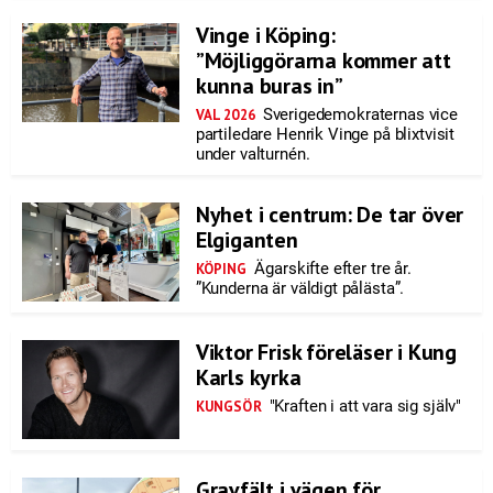
Vinge i Köping:
”Möjliggörarna kommer att
kunna buras in”
Sverigedemokraternas vice
VAL 2026
partiledare Henrik Vinge på blixtvisit
under valturnén.
Nyhet i centrum: De tar över
Elgiganten
Ägarskifte efter tre år.
KÖPING
”Kunderna är väldigt pålästa”.
Viktor Frisk föreläser i Kung
Karls kyrka
"Kraften i att vara sig själv"
KUNGSÖR
Gravfält i vägen för