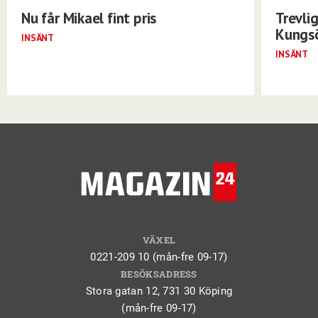
Nu får Mikael fint pris
Trevli
Kungs
INSÄNT
INSÄNT
VÄXEL
0221-209 10 (mån-fre 09-17)
BESÖKSADRESS
Stora gatan 12, 731 30 Köping
(mån-fre 09-17)