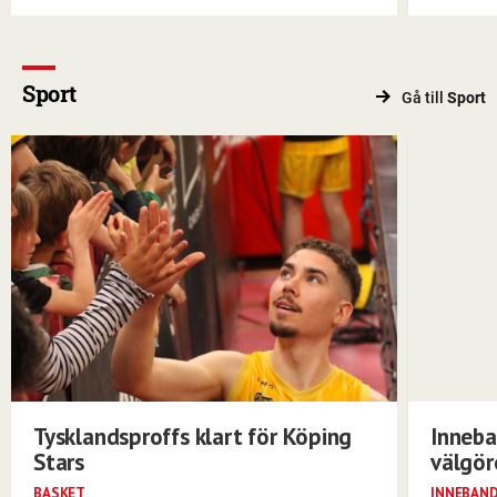
Sport
Gå till
Sport
Tysklandsproffs klart för Köping
Inneba
Stars
välgö
BASKET
INNEBAN