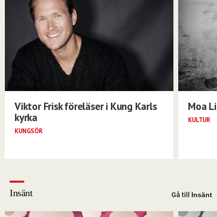
Viktor Frisk föreläser i Kung Karls
Moa Li
kyrka
KULTUR
KUNGSÖR
Insänt
Gå till
Insänt