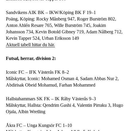
Sandvikens AIK BK – IKW/Köping BK F 19–1
Poäng, Köping: Rocky Månberg 947, Roger Burström 802,
Anton Ahlén Resare 765, Wille Burström 745, Joakim
Johansson 734, Kevin Botold Gibney 719, Adam Nålberg 712,
Kevin Tapper 524, Urban Eriksson 149
Aktuell tabell hittar du här.
Futsal, herrar, division 2:
Iconic FC – IFK Västerås FK 8–2
Målskyttar, Iconic: Mohamed Osman 4, Sadam Abbas Nur 2,
Abdirisak Obeid Mohamud, Farhan Mohammed
Hallstahammars SK FK – IK Råby Västerås 9–3
Målskyttar, Hallsta: Qendrim Gashi 4, Valentin Pirraku 3, Hugo
Ojala, Albin Wretling
Åkra FC – Unga Kungsör FC 1–10