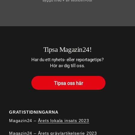
Byggd med
♥
av
WonderFour
Tipsa Magazin24!
Har du ett nyhets- eller reportagetips?
Hör av dig till oss.
Tipsa oss här
GRATISTIDNINGARNA
Magazin24 –
Årets lokala insats 2023
Magazin24 –
Årets gräv/artikelserie 2023