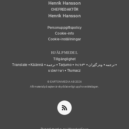
Henrik Hansson
CHEFREDAKTÖR
Henrik Hansson
Personuppgiftspolicy
Cookie-info
Cookie-inställningar
HJÄLPMEDEL
Tillgänglighet
Translate • Käännä • ترجمة • Tarjumo • ትርጉም • ترجمه • وەرگێڕان •
แปลภาษา • Tłumacz
© EARTON MEDIA AB 2026
Allt material på sajten är skyddat enligt upphovsrättslagen.