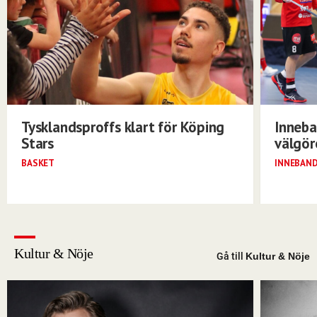
Tysklandsproffs klart för Köping
Inneba
Stars
välgö
BASKET
INNEBAN
Kultur & Nöje
Gå till
Kultur & Nöje