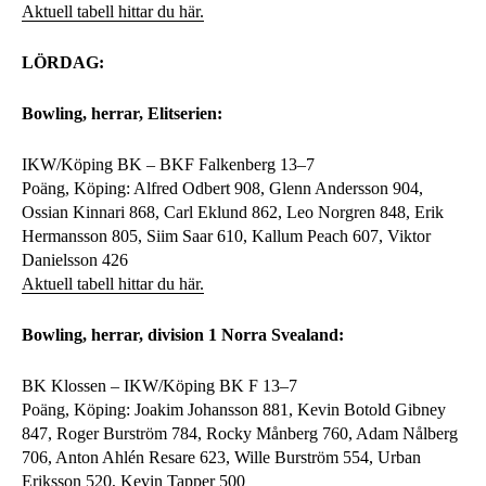
Aktuell tabell hittar du här.
LÖRDAG:
Bowling, herrar, Elitserien:
IKW/Köping BK – BKF Falkenberg 13–7
Poäng, Köping: Alfred Odbert 908, Glenn Andersson 904,
Ossian Kinnari 868, Carl Eklund 862, Leo Norgren 848, Erik
Hermansson 805, Siim Saar 610, Kallum Peach 607, Viktor
Danielsson 426
Aktuell tabell hittar du här.
Bowling, herrar, division 1 Norra Svealand:
BK Klossen – IKW/Köping BK F 13–7
Poäng, Köping: Joakim Johansson 881, Kevin Botold Gibney
847, Roger Burström 784, Rocky Månberg 760, Adam Nålberg
706, Anton Ahlén Resare 623, Wille Burström 554, Urban
Eriksson 520, Kevin Tapper 500