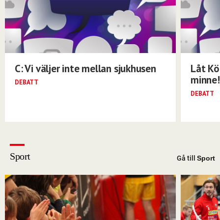
C: Vi väljer inte mellan sjukhusen
Låt Kö
minne!
DEBATT
DEBATT
Sport
Gå till
Sport