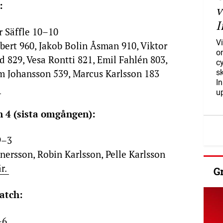
n:
v
I
 Säffle 10–10
Vi
ert 960, Jakob Bolin Åsman 910, Viktor
o
 829, Vesa Rontti 821, Emil Fahlén 803,
c
m Johansson 539, Marcus Karlsson 183
s
I
.
u
on 4 (sista omgången):
9–3
nersson, Robin Karlsson, Pelle Karlsson
är.
G
match:
–6