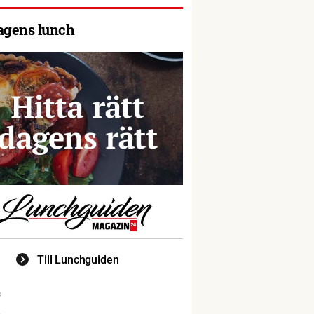
agens lunch
Till Lunchguiden