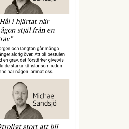
Hål i hjärtat när
ågon stjäl från en
rav”
orgen och längtan går många
nger aldrig över. Att bli bestulen
d en grav, det förstärker givetvis
lla de starka känslor som redan
inns när någon lämnat oss.
troligt stort att bli