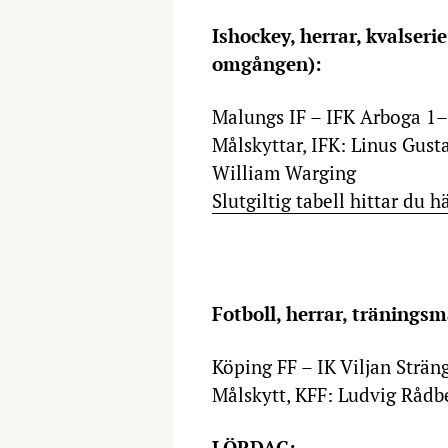
Ishockey, herrar, kvalserie
omgången):
Malungs IF – IFK Arboga 1
Målskyttar, IFK: Linus Gust
William Warging
Slutgiltig tabell hittar du h
Fotboll, herrar, tränings
Köping FF – IK Viljan Strän
Målskytt, KFF: Ludvig Rådb
LÖRDAG: