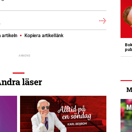
e
artikeln
Kopiera artikellänk
Bok
pub
ndra läser
M