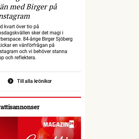
än med Birger på
nstagram
d kvart över tio på
nsdagskvällen sker det magi i
yberspace. 84-årige Birger Sjöberg
kickar en vänförfrågan på
nstagram och vi behöver stanna
pp och reflektera.
Till alla krönikor
rattisannonser