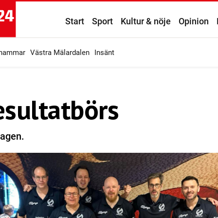
Start
Sport
Kultur & nöje
Opinion
ahammar
Västra Mälardalen
Insänt
esultatbörs
lagen.