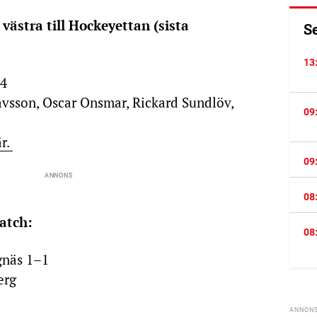
 västra till Hockeyettan (sista
S
13
–4
avsson, Oscar Onsmar, Rickard Sundlöv,
09
är.
09
08
match:
08
gnäs 1–1
erg