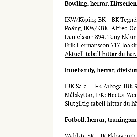
Bowling, herrar, Elitserie
IKW/Köping BK – BK Tegnér
Poäng, IKW/KBK: Alfred Odb
Danielsson 894, Tony Eklund
Erik Hermansson 717, Joaki
Aktuell tabell hittar du här
Innebandy, herrar, divisi
IBK Sala – IFK Arboga IBK 
Målskyttar, IFK: Hector Wer
Slutgiltig tabell hittar du h
Fotboll, herrar, tränings
Wahlsta SK – IK Ekhagen 0