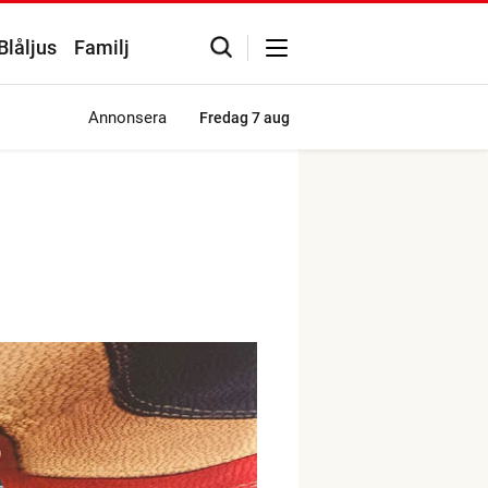
Blåljus
Familj
Annonsera
Fredag
7 aug