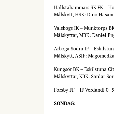
Hallstahammars SK FK – Ho
Målskytt, HSK: Dino Hasan
Valskogs IK – Munktorps B
Målskyttar, MBK: Daniel En
Arboga Södra IF – Eskilstu
Målskytt, ASIF: Magomedk
Kungsör BK – Eskilstuna Ci
Målskyttar, KBK: Sardar Sor
Forsby FF – IF Verdandi 0–5
SÖNDAG: