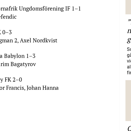
rnafrik Ungdomsförening IF 1–1
efendic
”
n
K 0–3
g
gman 2, Axel Nordkvist
S
na Babylon 1–3
gå
vi
arim Bagatyrov
a
f
ty FK 2–0
or Francis, Johan Hanna
O