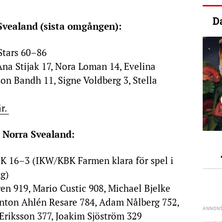
D
 Svealand (sista omgången):
tars 60–86
Ana Stijak 17, Nora Loman 14, Evelina
on Bandh 11, Signe Voldberg 3, Stella
är.
 2 Norra Svealand:
K 16–3 (IKW/KBK Farmen klara för spel i
g)
n 919, Mario Custic 908, Michael Bjelke
nton Ahlén Resare 784, Adam Nålberg 752,
Eriksson 377, Joakim Sjöström 329