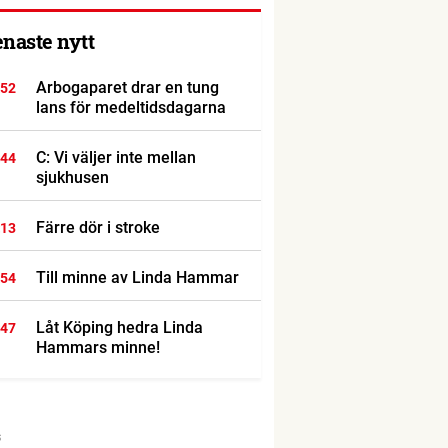
enaste nytt
Arbogaparet drar en tung
:52
lans för medeltidsdagarna
C: Vi väljer inte mellan
:44
sjukhusen
Färre dör i stroke
:13
Till minne av Linda Hammar
:54
Låt Köping hedra Linda
:47
Hammars minne!