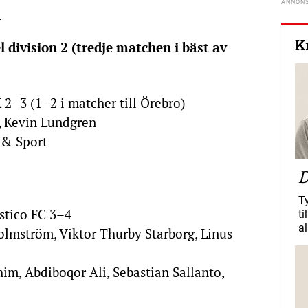
.
K
l division 2 (tredje matchen i bäst av
2–3 (1–2 i matcher till Örebro)
k, Kevin Lundgren
 & Sport
D
T
stico FC 3–4
ti
al
olmström, Viktor Thurby Starborg, Linus
him, Abdiboqor Ali, Sebastian Sallanto,