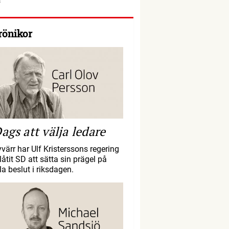
rönikor
ags att välja ledare
yvärr har Ulf Kristerssons regering
llåtit SD att sätta sin prägel på
la beslut i riksdagen.