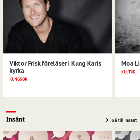
Viktor Frisk föreläser i Kung Karls
Moa Li
kyrka
KULTUR
KUNGSÖR
Insänt
Gå till
Insänt