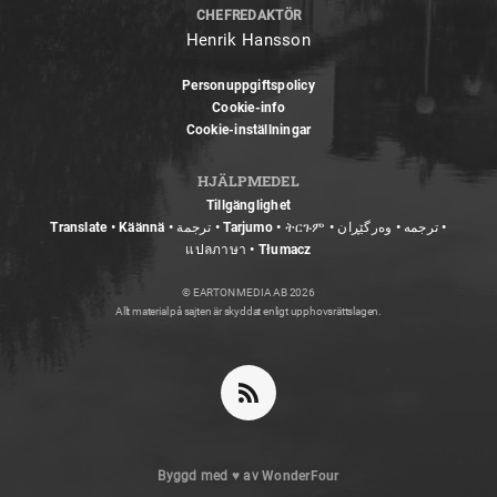
CHEFREDAKTÖR
Henrik Hansson
Personuppgiftspolicy
Cookie-info
Cookie-inställningar
HJÄLPMEDEL
Tillgänglighet
Translate • Käännä • ترجمة • Tarjumo • ትርጉም • ترجمه • وەرگێڕان •
แปลภาษา • Tłumacz
© EARTON MEDIA AB 2026
Allt material på sajten är skyddat enligt upphovsrättslagen.
Byggd med
♥
av
WonderFour