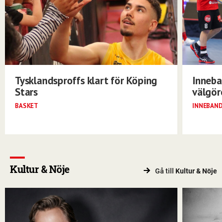
Tysklandsproffs klart för Köping
Inneba
Stars
välgö
BASKET
INNEBAN
Kultur & Nöje
Gå till
Kultur & Nöje