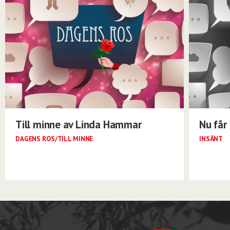
Till minne av Linda Hammar
Nu får 
DAGENS ROS/TILL MINNE
INSÄNT