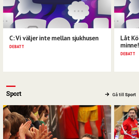
C: Vi väljer inte mellan sjukhusen
Låt Kö
minne!
DEBATT
DEBATT
Sport
Gå till
Sport