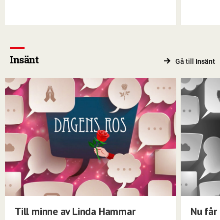
Insänt
Gå till
Insänt
Till minne av Linda Hammar
Nu får 