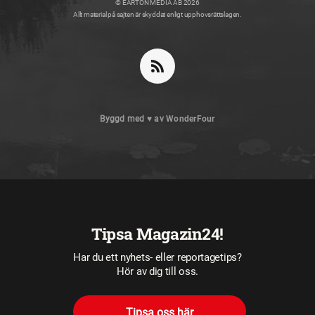
© EARTON MEDIA AB 2026
Allt material på sajten är skyddat enligt upphovsrättslagen.
Byggd med
♥
av
WonderFour
Tipsa Magazin24!
Har du ett nyhets- eller reportagetips?
Hör av dig till oss.
Tipsa oss här