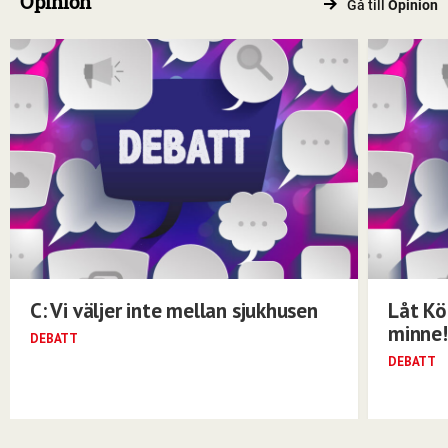
Opinion
Gå till
Opinion
C: Vi väljer inte mellan sjukhusen
Låt Kö
minne!
DEBATT
DEBATT