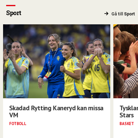
Sport
Gå till
Sport
Skadad Rytting Kaneryd kan missa
Tyskla
VM
Stars
FOTBOLL
BASKET