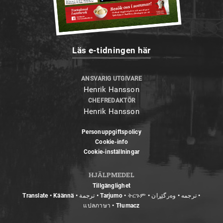
Läs e-tidningen här
ANSVARIG UTGIVARE
Henrik Hansson
CHEFREDAKTÖR
Henrik Hansson
Personuppgiftspolicy
Cookie-info
Cookie-inställningar
HJÄLPMEDEL
Tillgänglighet
Translate • Käännä • ترجمة • Tarjumo • ትርጉም • ترجمه • وەرگێڕان •
แปลภาษา • Tłumacz