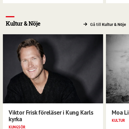
Kultur & Nöje
Gå till
Kultur & Nöje
Viktor Frisk föreläser i Kung Karls
Moa Li
kyrka
KULTUR
KUNGSÖR