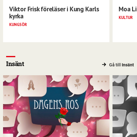
Viktor Frisk föreläser i Kung Karls
Moa Li
kyrka
KULTUR
KUNGSÖR
Insänt
Gå till
Insänt