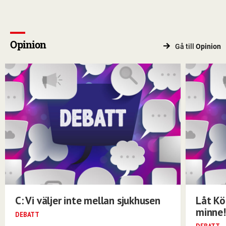
Opinion
Gå till
Opinion
C: Vi väljer inte mellan sjukhusen
Låt Kö
minne!
DEBATT