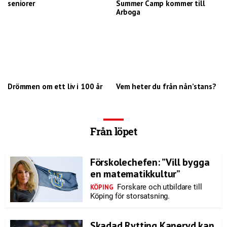
seniorer
Summer Camp kommer till
Arboga
Drömmen om ett liv i 100 år
Vem heter du från nån’stans?
Från löpet
Förskolechefen: ”Vill bygga
en matematikkultur”
Forskare och utbildare till
KÖPING
Köping för storsatsning.
Skadad Rytting Kaneryd kan