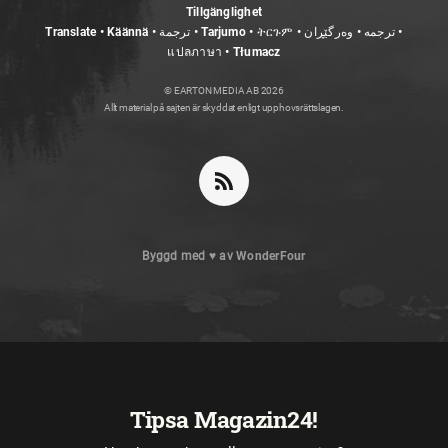
Tillgänglighet
Translate • Käännä • ترجمة • Tarjumo • ትርጉም • ترجمه • وەرگێڕان •
แปลภาษา • Tłumacz
© EARTON MEDIA AB 2026
Allt material på sajten är skyddat enligt upphovsrättslagen.
Byggd med
♥
av
WonderFour
Tipsa Magazin24!