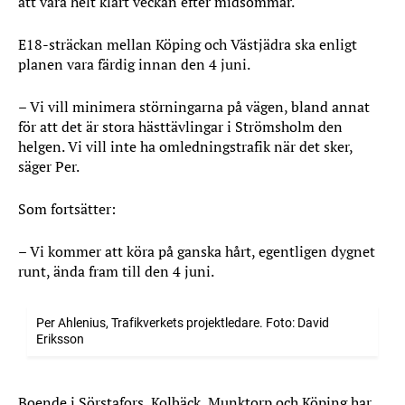
att vara helt klart veckan efter midsommar.
E18-sträckan mellan Köping och Västjädra ska enligt
planen vara färdig innan den 4 juni.
– Vi vill minimera störningarna på vägen, bland annat
för att det är stora hästtävlingar i Strömsholm den
helgen. Vi vill inte ha omledningstrafik när det sker,
säger Per.
Som fortsätter:
– Vi kommer att köra på ganska hårt, egentligen dygnet
runt, ända fram till den 4 juni.
Per Ahlenius, Trafikverkets projektledare. Foto: David
Eriksson
Boende i Sörstafors, Kolbäck, Munktorp och Köping har