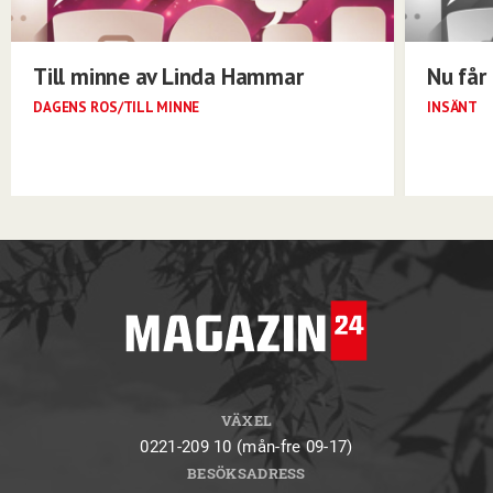
Till minne av Linda Hammar
Nu får 
DAGENS ROS/TILL MINNE
INSÄNT
VÄXEL
0221-209 10 (mån-fre 09-17)
BESÖKSADRESS