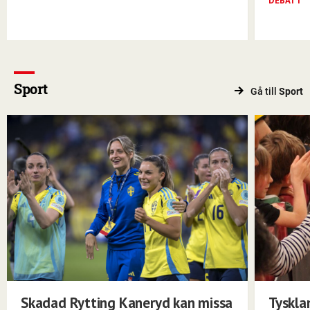
DEBATT
Sport
Gå till
Sport
Skadad Rytting Kaneryd kan missa
Tyskla