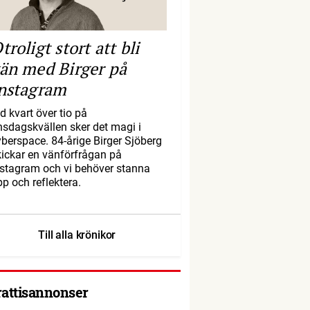
troligt stort att bli
än med Birger på
nstagram
d kvart över tio på
nsdagskvällen sker det magi i
yberspace. 84-årige Birger Sjöberg
kickar en vänförfrågan på
nstagram och vi behöver stanna
pp och reflektera.
Till alla krönikor
rattisannonser