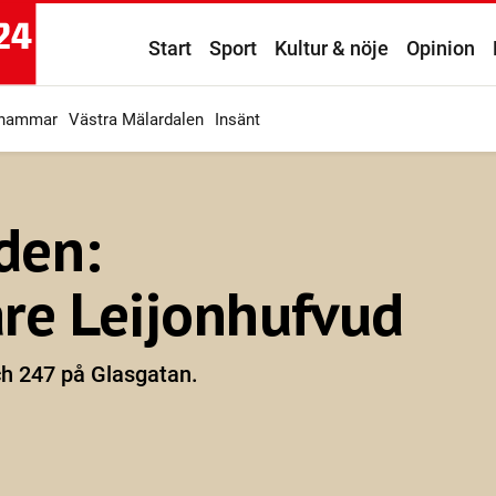
Start
Sport
Kultur & nöje
Opinion
ahammar
Västra Mälardalen
Insänt
den:
re Leijonhufvud
ch 247 på Glasgatan.