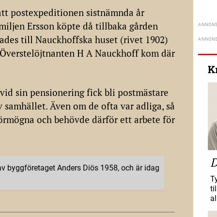
tt postexpeditionen sistnämnda år
miljen Ersson köpte då tillbaka gården
des till Nauckhoffska huset (rivet 1902)
 Överstelöjtnanten H A Nauckhoff kom där
K
 vid sin pensionering fick bli postmästare
 samhället. Även om de ofta var adliga, så
förmögna och behövde därför ett arbete för
D
av byggföretaget Anders Diös 1958, och är idag
T
ti
al