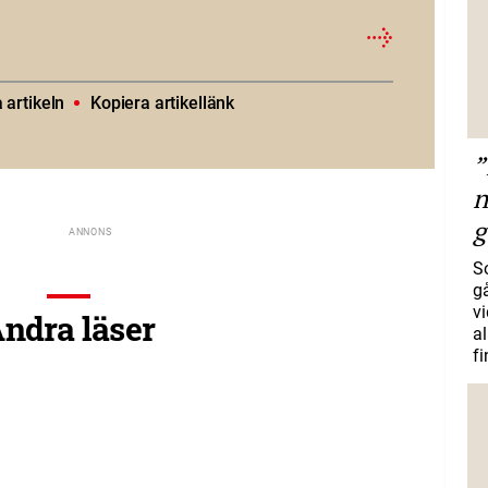
artikeln
Kopiera artikellänk
”
n
g
S
gå
vi
ndra läser
a
f