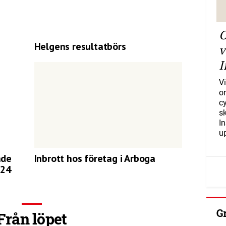
O
Helgens resultatbörs
v
I
Vi
o
c
s
I
u
nde
Inbrott hos företag i Arboga
024
G
Från löpet