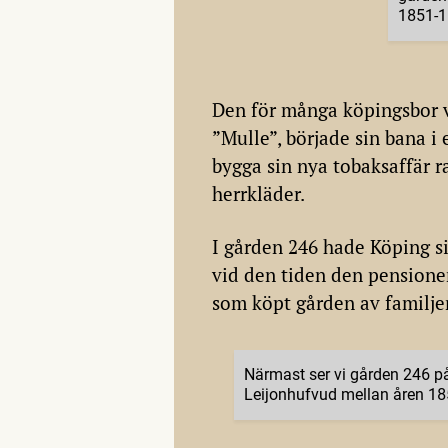
1851-1
Den för många köpingsbor 
”Mulle”, började sin bana i e
bygga sin nya tobaksaffär r
herrkläder.
I gården 246 hade Köping s
vid den tiden den pensione
som köpt gården av familje
Närmast ser vi gården 246 p
Leijonhufvud mellan åren 18