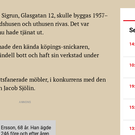
 Sigrun, Glasgatan 12, skulle byggas 1957–
shusen och uthusen rivas. Det var
S
u hade tjänat ut.
14
hade den kända köpings-snickaren,
indell bott och haft sin verkstad under
10
rotsfanerade möbler, i konkurrens med den
19
 Jacob Sjölin.
15
 Ersson, 68 år. Han ägde
13
246 före och efter åren