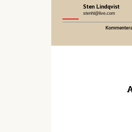
Sten Lindqvist
stenhl@live.com
Kommentera 
A