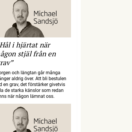
Hål i hjärtat när
ågon stjäl från en
rav”
orgen och längtan går många
nger aldrig över. Att bli bestulen
d en grav, det förstärker givetvis
lla de starka känslor som redan
inns när någon lämnat oss.