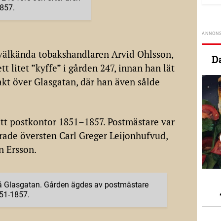
857.
välkända tobakshandlaren Arvid Ohlsson,
D
tt litet ”kyffe” i gården 247, innan han lät
akt över Glasgatan, där han även sålde
itt postkontor 1851–1857. Postmästare var
rade översten Carl Greger Leijonhufvud,
n Ersson.
å Glasgatan. Gården ägdes av postmästare
51-1857.