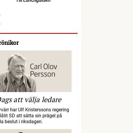
Till Lunchguiden
rönikor
ags att välja ledare
yvärr har Ulf Kristerssons regering
llåtit SD att sätta sin prägel på
la beslut i riksdagen.