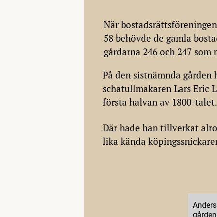
När bostadsrättsföreningen
58 behövde de gamla bostad
gårdarna 246 och 247 som n
På den sistnämnda gården 
schatullmakaren Lars Eric L
första halvan av 1800-talet.
Där hade han tillverkat al
lika kända köpingssnickaren
Anders
gården 