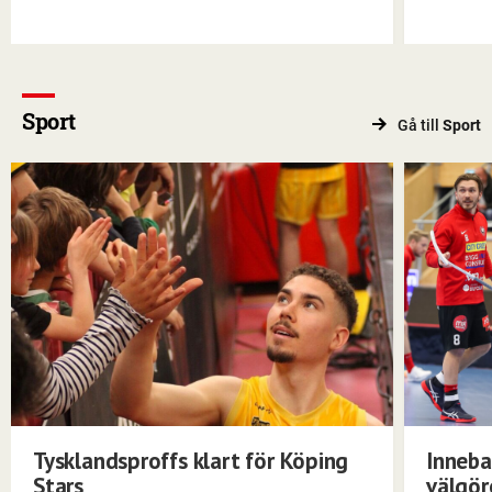
Sport
Gå till
Sport
Tysklandsproffs klart för Köping
Inneba
Stars
välgö