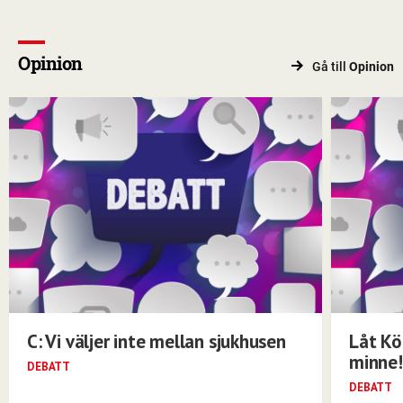
Opinion
Gå till
Opinion
C: Vi väljer inte mellan sjukhusen
Låt Kö
minne!
DEBATT
DEBATT