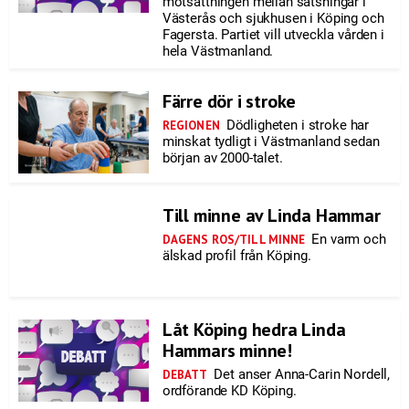
motsättningen mellan satsningar i
Västerås och sjukhusen i Köping och
Fagersta. Partiet vill utveckla vården i
hela Västmanland.
Färre dör i stroke
Dödligheten i stroke har
REGIONEN
minskat tydligt i Västmanland sedan
början av 2000-talet.
Till minne av Linda Hammar
En varm och
DAGENS ROS/TILL MINNE
älskad profil från Köping.
Låt Köping hedra Linda
Hammars minne!
Det anser Anna-Carin Nordell,
DEBATT
ordförande KD Köping.