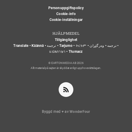
Personuppgiftspolicy
Cookie-info
Cookie-inställningar
HJÄLPMEDEL
Tillgänglighet
Translate • Käännä • ترجمة • Tarjumo • ትርጉም • ترجمه • وەرگێڕان •
แปลภาษา • Tłumacz
© EARTON MEDIA AB 2026
Allt material på sajten är skyddat enligt upphovsrättslagen.
Byggd med
♥
av
WonderFour