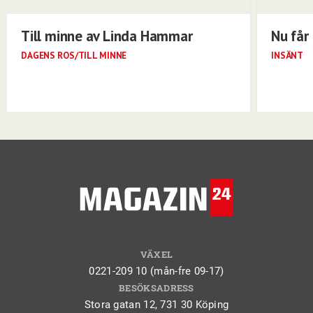
Till minne av Linda Hammar
Nu får 
DAGENS ROS/TILL MINNE
INSÄNT
VÄXEL
0221-209 10 (mån-fre 09-17)
BESÖKSADRESS
Stora gatan 12, 731 30 Köping