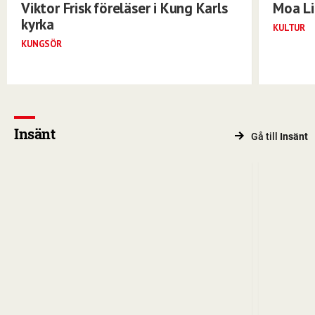
Viktor Frisk föreläser i Kung Karls
Moa Li
kyrka
KULTUR
KUNGSÖR
Insänt
Gå till
Insänt