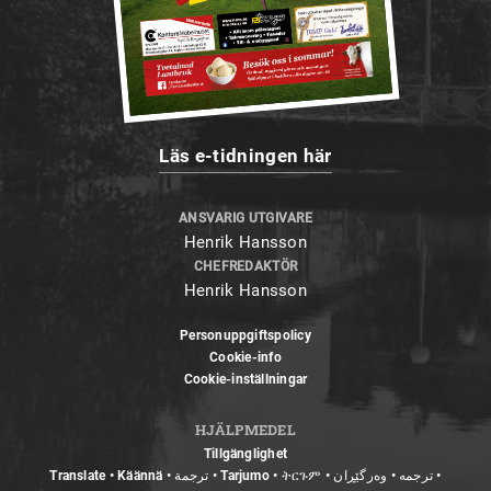
Läs e-tidningen här
ANSVARIG UTGIVARE
Henrik Hansson
CHEFREDAKTÖR
Henrik Hansson
Personuppgiftspolicy
Cookie-info
Cookie-inställningar
HJÄLPMEDEL
Tillgänglighet
Translate • Käännä • ترجمة • Tarjumo • ትርጉም • ترجمه • وەرگێڕان •