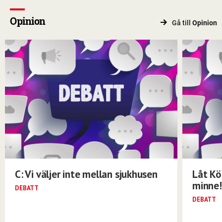
Opinion
Gå till
Opinion
C: Vi väljer inte mellan sjukhusen
Låt Kö
minne!
DEBATT
DEBATT