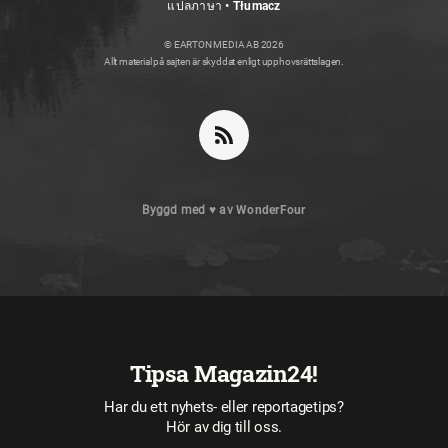
แปลภาษา • Tłumacz
© EARTON MEDIA AB 2026
Allt material på sajten är skyddat enligt upphovsrättslagen.
Byggd med
♥
av
WonderFour
Tipsa Magazin24!
Har du ett nyhets- eller reportagetips?
Hör av dig till oss.