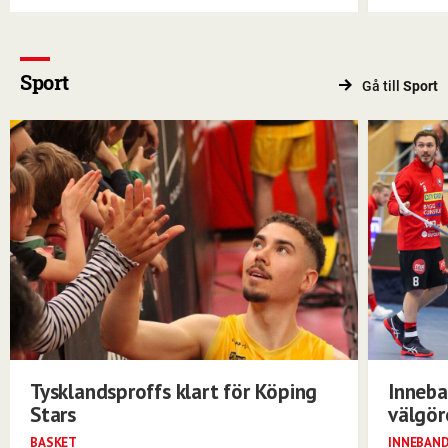
Sport
Gå till
Sport
Tysklandsproffs klart för Köping
Inneba
Stars
välgö
BASKET
INNEBAN