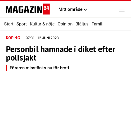
Mitt område
Start
Sport
Kultur & nöje
Opinion
Blåljus
Familj
KÖPING
07:31 | 12 JUNI 2023
Personbil hamnade i diket efter
polisjakt
Föraren misstänks nu för brott.