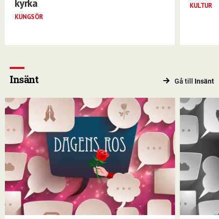
kyrka
KULTUR
KUNGSÖR
Insänt
Gå till
Insänt