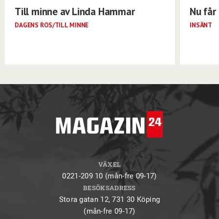
Till minne av Linda Hammar
Nu får 
DAGENS ROS/TILL MINNE
INSÄNT
VÄXEL
0221-209 10 (mån-fre 09-17)
BESÖKSADRESS
Stora gatan 12, 731 30 Köping
(mån-fre 09-17)