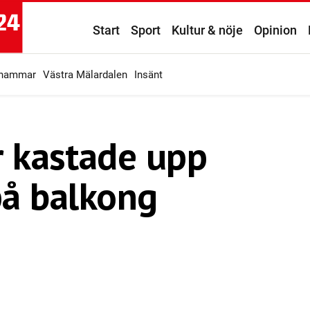
Start
Sport
Kultur & nöje
Opinion
ahammar
Västra Mälardalen
Insänt
 kastade upp
på balkong