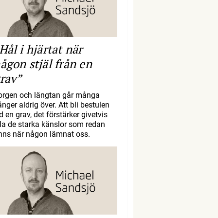
Hål i hjärtat när
ågon stjäl från en
rav”
orgen och längtan går många
nger aldrig över. Att bli bestulen
d en grav, det förstärker givetvis
lla de starka känslor som redan
inns när någon lämnat oss.