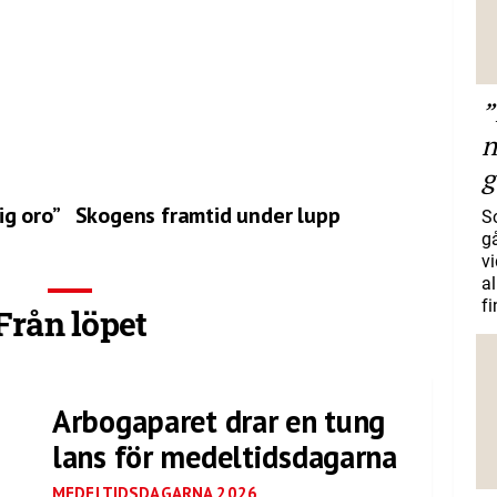
”
n
g
ig oro”
Skogens framtid under lupp
S
gå
vi
a
f
Från löpet
Arbogaparet drar en tung
lans för medeltidsdagarna
MEDELTIDSDAGARNA 2026