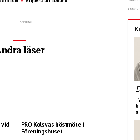
artikeln
Kopiera artikellänk
K
ndra läser
D
T
ti
al
 vid
PRO Kolsvas höstmöte i
Föreningshuset