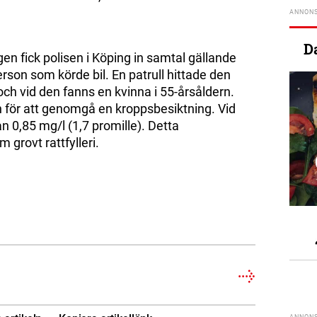
D
en fick polisen i Köping in samtal gällande
son som körde bil. En patrull hittade den
ch vid den fanns en kvinna i 55-årsåldern.
n för att genomgå en kroppsbesiktning. Vid
n 0,85 mg/l (1,7 promille). Detta
 grovt rattfylleri.