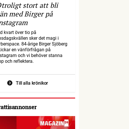
troligt stort att bli
än med Birger på
nstagram
d kvart över tio på
nsdagskvällen sker det magi i
yberspace. 84-årige Birger Sjöberg
kickar en vänförfrågan på
nstagram och vi behöver stanna
pp och reflektera.
Till alla krönikor
rattisannonser