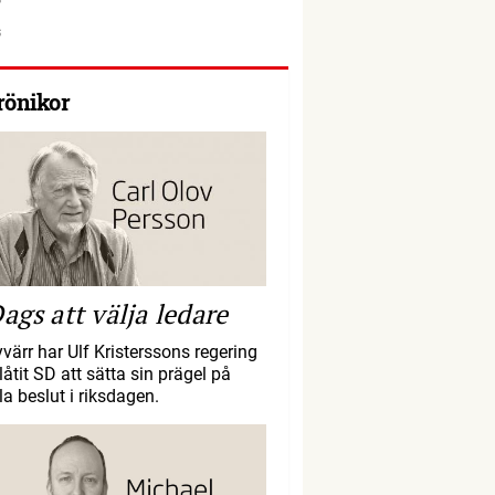
rönikor
ags att välja ledare
yvärr har Ulf Kristerssons regering
llåtit SD att sätta sin prägel på
la beslut i riksdagen.