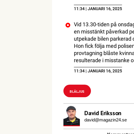
11:34 | JANUARI 16, 2025
Vid 13.30-tiden på onsdag
en misstänkt påverkad per
utpekade bilen parkerad o
Hon fick följa med polise
provtagning blåste kvinna
resulterade i misstanke om
11:34 | JANUARI 16, 2025
BLÅLJUS
David Eriksson
david@magazin24.se