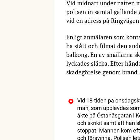
Vid midnatt under natten m
polisen in samtal gällande
vid en adress på Ringvägen 
Enligt anmälaren som kont
ha stått och filmat den an
balkong. En av smällarna s
lyckades släcka. Efter hän
skadegörelse genom brand.
Vid 18-tiden på onsdagskv
man, som upplevdes som 
åkte på Östanåsgatan i K
och skrikit samt att han s
stoppat. Mannen kom efte
och försvinna. Polisen l