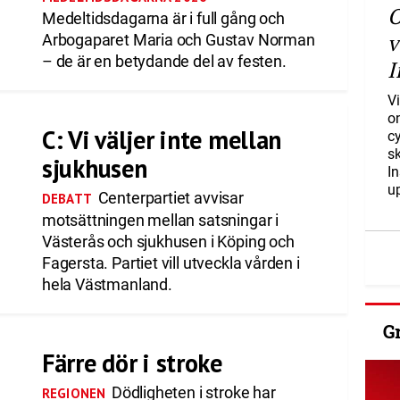
O
Medeltidsdagarna är i full gång och
v
Arbogaparet Maria och Gustav Norman
– de är en betydande del av festen.
I
Vi
o
C: Vi väljer inte mellan
c
s
sjukhusen
I
u
Centerpartiet avvisar
DEBATT
motsättningen mellan satsningar i
Västerås och sjukhusen i Köping och
Fagersta. Partiet vill utveckla vården i
hela Västmanland.
G
Färre dör i stroke
Dödligheten i stroke har
REGIONEN