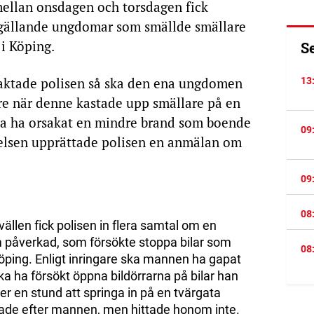
ellan onsdagen och torsdagen fick
 gällande ungdomar som smällde smällare
i Köping.
S
aktade polisen så ska den ena ungdomen
13
dre när denne kastade upp smällare på en
ka ha orsakat en mindre brand som boende
09
delsen upprättade polisen en anmälan om
09
08
ällen fick polisen in flera samtal om en
påverkad, som försökte stoppa bilar som
08
öping. Enligt inringare ska mannen ha gapat
ka ha försökt öppna bildörrarna på bilar han
r en stund att springa in på en tvärgata
etade efter mannen, men hittade honom inte.