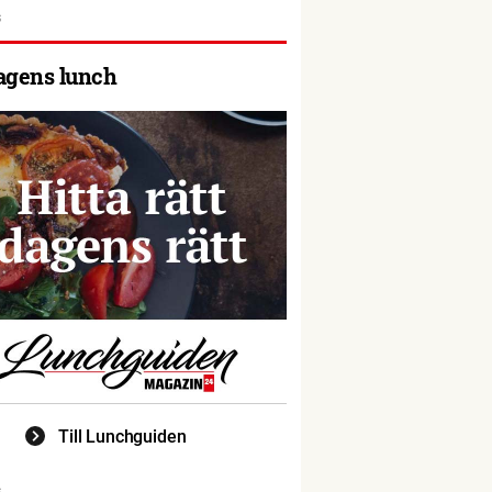
agens lunch
Till Lunchguiden