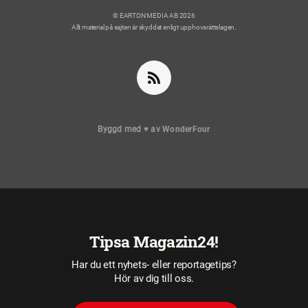
© EARTON MEDIA AB 2026
Allt material på sajten är skyddat enligt upphovsrättslagen.
Byggd med
♥
av
WonderFour
Tipsa Magazin24!
Har du ett nyhets- eller reportagetips?
Hör av dig till oss.