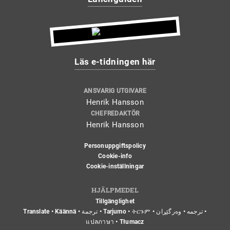
Läs e-tidningen här
ANSVARIG UTGIVARE
Henrik Hansson
CHEFREDAKTÖR
Henrik Hansson
Personuppgiftspolicy
Cookie-info
Cookie-inställningar
HJÄLPMEDEL
Tillgänglighet
Translate • Käännä • ترجمة • Tarjumo • ትርጉም • ترجمه • وەرگێڕان •
แปลภาษา • Tłumacz