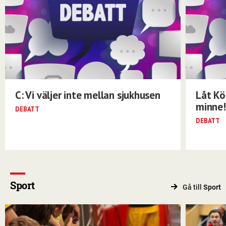
C: Vi väljer inte mellan sjukhusen
Låt Kö
minne!
DEBATT
DEBATT
Sport
Gå till
Sport