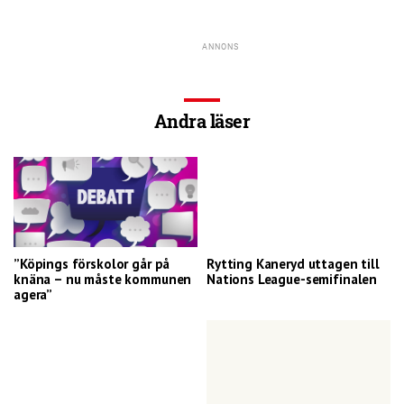
Andra läser
”Köpings förskolor går på
Rytting Kaneryd uttagen till
knäna – nu måste kommunen
Nations League-semifinalen
agera”