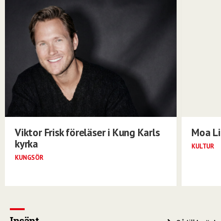
Viktor Frisk föreläser i Kung Karls
Moa Li
kyrka
KULTUR
KUNGSÖR
Insänt