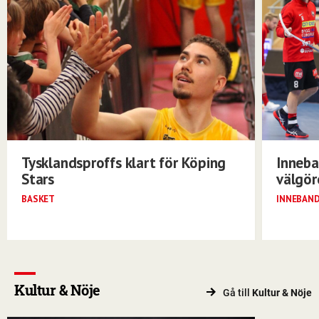
Tysklandsproffs klart för Köping
Inneba
Stars
välgö
BASKET
INNEBAN
Kultur & Nöje
Gå till
Kultur & Nöje