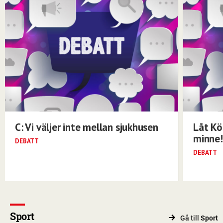
C: Vi väljer inte mellan sjukhusen
Låt Kö
minne!
DEBATT
DEBATT
Sport
Gå till
Sport