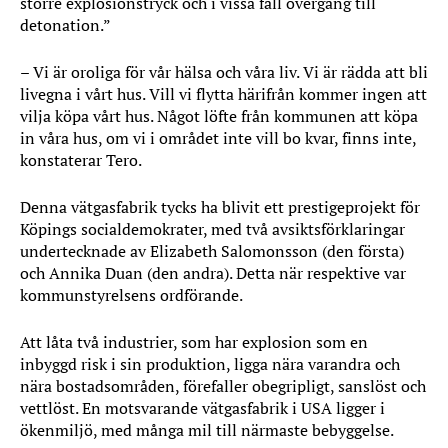
större explosionstryck och i vissa fall övergång till
detonation.”
– Vi är oroliga för vår hälsa och våra liv. Vi är rädda att bli
livegna i vårt hus. Vill vi flytta härifrån kommer ingen att
vilja köpa vårt hus. Något löfte från kommunen att köpa
in våra hus, om vi i området inte vill bo kvar, finns inte,
konstaterar Tero.
Denna vätgasfabrik tycks ha blivit ett prestigeprojekt för
Köpings socialdemokrater, med två avsiktsförklaringar
undertecknade av Elizabeth Salomonsson (den första)
och Annika Duan (den andra). Detta när respektive var
kommunstyrelsens ordförande.
Att låta två industrier, som har explosion som en
inbyggd risk i sin produktion, ligga nära varandra och
nära bostadsområden, förefaller obegripligt, sanslöst och
vettlöst. En motsvarande vätgasfabrik i USA ligger i
ökenmiljö, med många mil till närmaste bebyggelse.