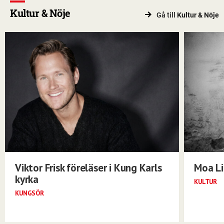
Kultur & Nöje
Gå till
Kultur & Nöje
Viktor Frisk föreläser i Kung Karls
Moa Li
kyrka
KULTUR
KUNGSÖR