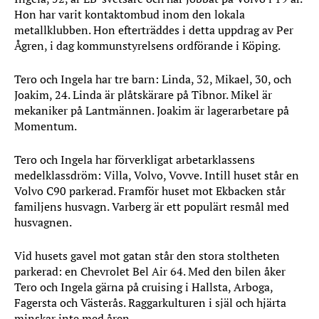
Hon har varit kontaktombud inom den lokala
metallklubben. Hon efterträddes i detta uppdrag av Per
Ågren, i dag kommunstyrelsens ordförande i Köping.
Tero och Ingela har tre barn: Linda, 32, Mikael, 30, och
Joakim, 24. Linda är plåtskärare på Tibnor. Mikel är
mekaniker på Lantmännen. Joakim är lagerarbetare på
Momentum.
Tero och Ingela har förverkligat arbetarklassens
medelklassdröm: Villa, Volvo, Vovve. Intill huset står en
Volvo C90 parkerad. Framför huset mot Ekbacken står
familjens husvagn. Varberg är ett populärt resmål med
husvagnen.
Vid husets gavel mot gatan står den stora stoltheten
parkerad: en Chevrolet Bel Air 64. Med den bilen åker
Tero och Ingela gärna på cruising i Hallsta, Arboga,
Fagersta och Västerås. Raggarkulturen i själ och hjärta
minskar inte med åren.