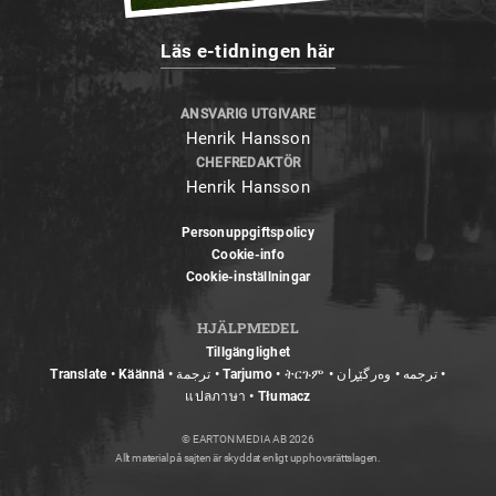
Läs e-tidningen här
ANSVARIG UTGIVARE
Henrik Hansson
CHEFREDAKTÖR
Henrik Hansson
Personuppgiftspolicy
Cookie-info
Cookie-inställningar
HJÄLPMEDEL
Tillgänglighet
Translate • Käännä • ترجمة • Tarjumo • ትርጉም • ترجمه • وەرگێڕان •
แปลภาษา • Tłumacz
© EARTON MEDIA AB 2026
Allt material på sajten är skyddat enligt upphovsrättslagen.