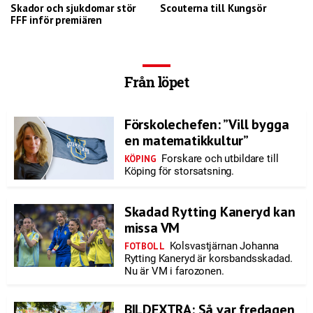
Skador och sjukdomar stör
Scouterna till Kungsör
FFF inför premiären
Från löpet
Förskolechefen: ”Vill bygga
en matematikkultur”
Forskare och utbildare till
KÖPING
Köping för storsatsning.
Skadad Rytting Kaneryd kan
missa VM
Kolsvastjärnan Johanna
FOTBOLL
Rytting Kaneryd är korsbandsskadad.
Nu är VM i farozonen.
BILDEXTRA: Så var fredagen