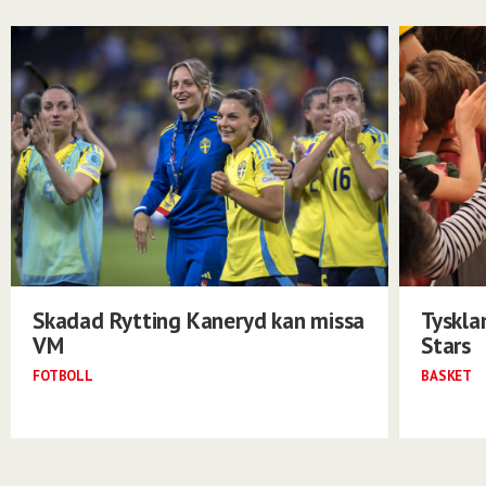
Skadad Rytting Kaneryd kan missa
Tyskla
VM
Stars
FOTBOLL
BASKET