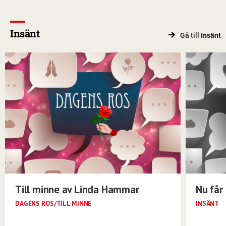
Insänt
Gå till
Insänt
Till minne av Linda Hammar
Nu får 
DAGENS ROS/TILL MINNE
INSÄNT