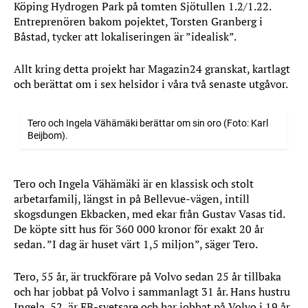
Köping Hydrogen Park på tomten Sjötullen 1.2/1.22.
Entreprenören bakom pojektet, Torsten Granberg i
Båstad, tycker att lokaliseringen är ”idealisk”.
Allt kring detta projekt har Magazin24 granskat, kartlagt
och berättat om i sex helsidor i våra två senaste utgåvor.
Tero och Ingela Vähämäki berättar om sin oro (Foto: Karl
Beijbom).
Tero och Ingela Vähämäki är en klassisk och stolt
arbetarfamilj, längst in på Bellevue-vägen, intill
skogsdungen Ekbacken, med ekar från Gustav Vasas tid.
De köpte sitt hus för 360 000 kronor för exakt 20 år
sedan. ”I dag är huset värt 1,5 miljon”, säger Tero.
Tero, 55 år, är truckförare på Volvo sedan 25 år tillbaka
och har jobbat på Volvo i sammanlagt 31 år. Hans hustru
Ingela, 52, är EB-svetsare och har jobbat på Volvo i 19 år.