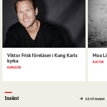
Viktor Frisk föreläser i Kung Karls
Moa Li
kyrka
KULTUR
KUNGSÖR
Insänt
Gå till
Insänt