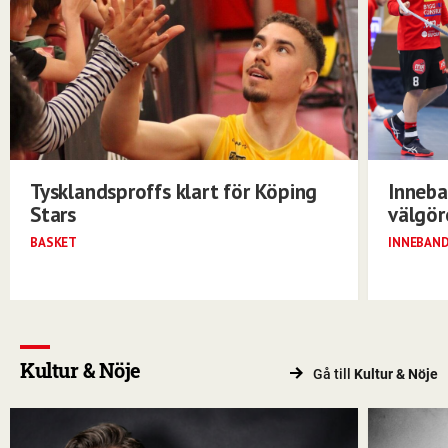
Tysklandsproffs klart för Köping
Inneba
Stars
välgö
BASKET
INNEBAN
Kultur & Nöje
Gå till
Kultur & Nöje