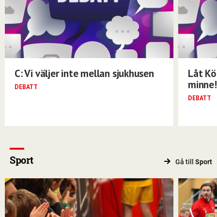
C: Vi väljer inte mellan sjukhusen
Låt Kö
minne!
DEBATT
DEBATT
Sport
Gå till
Sport