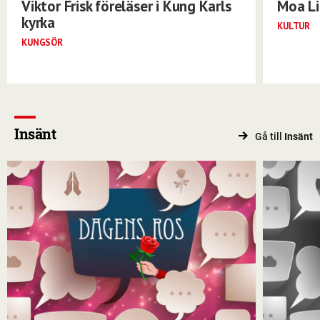
Viktor Frisk föreläser i Kung Karls
Moa Li
kyrka
KULTUR
KUNGSÖR
Insänt
Gå till
Insänt