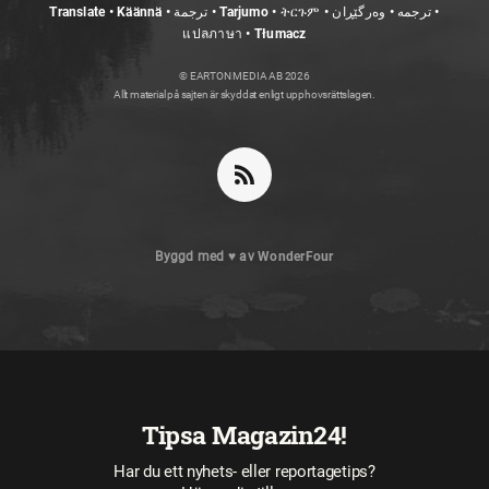
Translate • Käännä • ترجمة • Tarjumo • ትርጉም • ترجمه • وەرگێڕان •
แปลภาษา • Tłumacz
© EARTON MEDIA AB 2026
Allt material på sajten är skyddat enligt upphovsrättslagen.
Byggd med
♥
av
WonderFour
Tipsa Magazin24!
Har du ett nyhets- eller reportagetips?