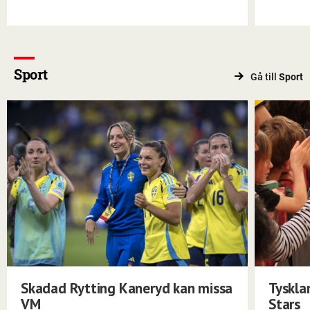
Sport
Gå till
Sport
Skadad Rytting Kaneryd kan missa
Tyskla
VM
Stars