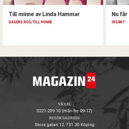
Till minne av Linda Hammar
Nu får 
DAGENS ROS/TILL MINNE
INSÄNT
VÄXEL
0221-209 10 (mån-fre 09-17)
BESÖKSADRESS
Stora gatan 12, 731 30 Köping