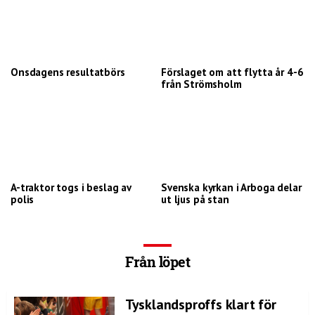
Onsdagens resultatbörs
Förslaget om att flytta år 4-6
från Strömsholm
A-traktor togs i beslag av
Svenska kyrkan i Arboga delar
polis
ut ljus på stan
Från löpet
Tysklandsproffs klart för