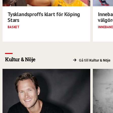
Tysklandsproffs klart för Köping
Inneba
Stars
välgö
BASKET
INNEBAN
Kultur & Nöje
Gå till
Kultur & Nöje