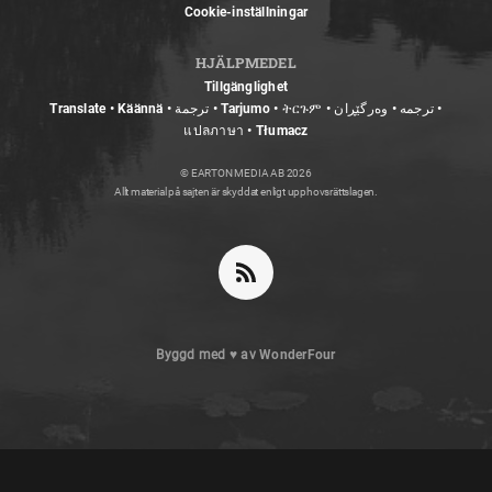
Cookie-inställningar
HJÄLPMEDEL
Tillgänglighet
Translate • Käännä • ترجمة • Tarjumo • ትርጉም • ترجمه • وەرگێڕان •
แปลภาษา • Tłumacz
© EARTON MEDIA AB 2026
Allt material på sajten är skyddat enligt upphovsrättslagen.
Byggd med
♥
av
WonderFour