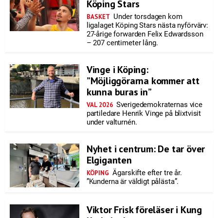
Köping Stars
Under torsdagen kom
BASKET
ligalaget Köping Stars nästa nyförvärv:
27-årige forwarden Felix Edwardsson
– 207 centimeter lång.
Vinge i Köping:
”Möjliggörarna kommer att
kunna buras in”
Sverigedemokraternas vice
VAL 2026
partiledare Henrik Vinge på blixtvisit
under valturnén.
Nyhet i centrum: De tar över
Elgiganten
Ägarskifte efter tre år.
KÖPING
”Kunderna är väldigt pålästa”.
Viktor Frisk föreläser i Kung