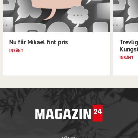
Nu får Mikael fint pris
Trevli
Kungs
INSÄNT
INSÄNT