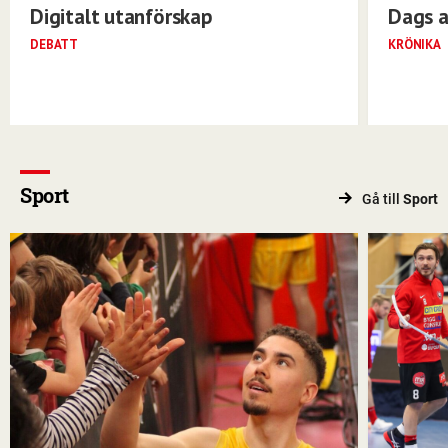
Digitalt utanförskap
Dags a
DEBATT
KRÖNIKA
Sport
Gå till
Sport