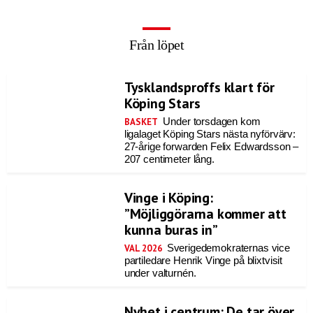
Från löpet
Tysklandsproffs klart för
Köping Stars
Under torsdagen kom
BASKET
ligalaget Köping Stars nästa nyförvärv:
27-årige forwarden Felix Edwardsson –
207 centimeter lång.
Vinge i Köping:
”Möjliggörarna kommer att
kunna buras in”
Sverigedemokraternas vice
VAL 2026
partiledare Henrik Vinge på blixtvisit
under valturnén.
Nyhet i centrum: De tar över