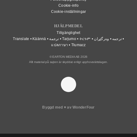
Cookie-info
Cookie-inställningar
HJÄLPMEDEL
Tillgänglighet
Translate • Käännä • ترجمة • Tarjumo • ትርጉም • ترجمه • وەرگێڕان •
แปลภาษา • Tłumacz
© EARTON MEDIA AB 2026
Allt material på sajten är skyddat enligt upphovsrättslagen.
Byggd med
♥
av
WonderFour