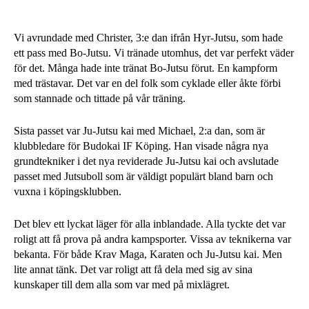
Vi avrundade med Christer, 3:e dan ifrån Hyr-Jutsu, som hade
ett pass med Bo-Jutsu. Vi tränade utomhus, det var perfekt väder
för det. Många hade inte tränat Bo-Jutsu förut. En kampform
med trästavar. Det var en del folk som cyklade eller åkte förbi
som stannade och tittade på vår träning.
Sista passet var Ju-Jutsu kai med Michael, 2:a dan, som är
klubbledare för Budokai IF Köping. Han visade några nya
grundtekniker i det nya reviderade Ju-Jutsu kai och avslutade
passet med Jutsuboll som är väldigt populärt bland barn och
vuxna i köpingsklubben.
Det blev ett lyckat läger för alla inblandade. Alla tyckte det var
roligt att få prova på andra kampsporter. Vissa av teknikerna var
bekanta. För både Krav Maga, Karaten och Ju-Jutsu kai. Men
lite annat tänk. Det var roligt att få dela med sig av sina
kunskaper till dem alla som var med på mixlägret.