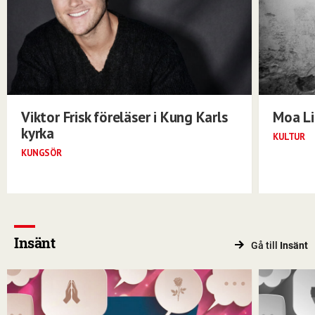
Viktor Frisk föreläser i Kung Karls
Moa Li
kyrka
KULTUR
KUNGSÖR
Insänt
Gå till
Insänt