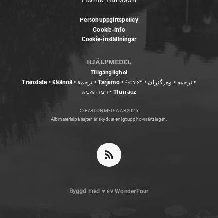
Henrik Hansson
Personuppgiftspolicy
Cookie-info
Cookie-inställningar
HJÄLPMEDEL
Tillgänglighet
Translate • Käännä • ترجمة • Tarjumo • ትርጉም • ترجمه • وەرگێڕان •
แปลภาษา • Tłumacz
© EARTON MEDIA AB 2026
Allt material på sajten är skyddat enligt upphovsrättslagen.
Byggd med
♥
av
WonderFour