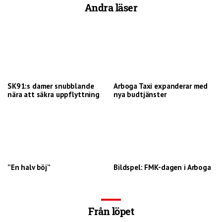
Andra läser
SK91:s damer snubblande
Arboga Taxi expanderar med
nära att säkra uppflyttning
nya budtjänster
”En halv böj”
Bildspel: FMK-dagen i Arboga
Från löpet