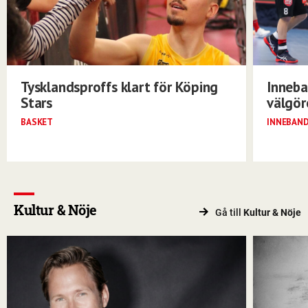
Tysklandsproffs klart för Köping
Inneba
Stars
välgö
BASKET
INNEBAN
Kultur & Nöje
Gå till
Kultur & Nöje