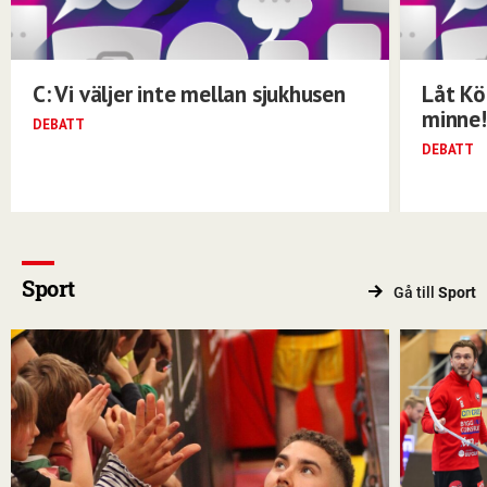
C: Vi väljer inte mellan sjukhusen
Låt Kö
minne!
DEBATT
DEBATT
Sport
Gå till
Sport