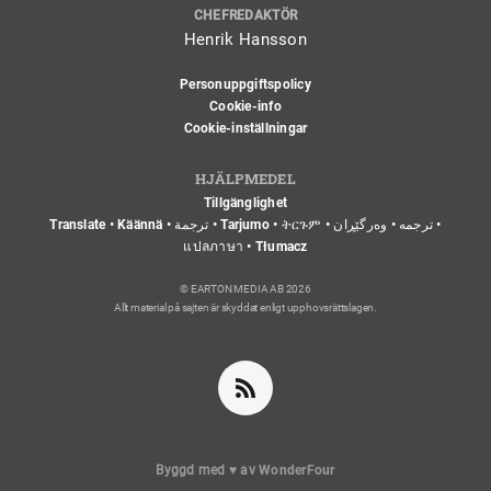
CHEFREDAKTÖR
Henrik Hansson
Personuppgiftspolicy
Cookie-info
Cookie-inställningar
HJÄLPMEDEL
Tillgänglighet
Translate • Käännä • ترجمة • Tarjumo • ትርጉም • ترجمه • وەرگێڕان •
แปลภาษา • Tłumacz
© EARTON MEDIA AB 2026
Allt material på sajten är skyddat enligt upphovsrättslagen.
Byggd med
♥
av
WonderFour