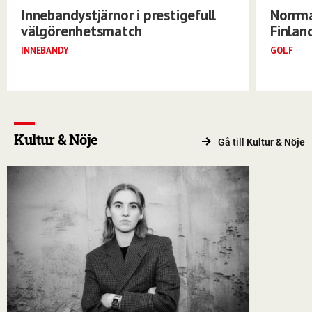
Innebandystjärnor i prestigefull
Norrma
välgörenhetsmatch
Finlan
INNEBANDY
GOLF
Kultur & Nöje
Gå till
Kultur & Nöje