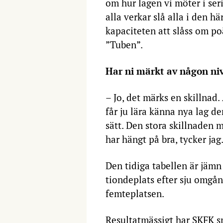
om hur lagen vi möter i ser
alla verkar slå alla i den här
kapaciteten att slåss om po
”Tuben”.
Har ni märkt av någon niv
– Jo, det märks en skillnad. 
får ju lära känna nya lag d
sätt. Den stora skillnaden mo
har hängt på bra, tycker jag
Den tidiga tabellen är jäm
tiondeplats efter sju omgång
femteplatsen.
Resultatmässigt har SKFK sp