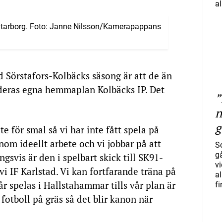
al
Starborg. Foto: Janne Nilsson/Kamerapappans
d Sörstafors-Kolbäcks säsong är att de än
 deras egna hemmaplan Kolbäcks IP. Det
”
n
g
te för smal så vi har inte fått spela på
nom ideellt arbete och vi jobbar på att
S
gå
gsvis är den i spelbart skick till SK91-
vi
vi IF Karlstad. Vi kan fortfarande träna på
a
 spelas i Hallstahammar tills vår plan är
f
 fotboll på gräs så det blir kanon när