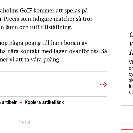
aholms GoIF kommer att spelas på
 Precis som tidigare matcher så tror
 jämn och tuff tillställning.
O
v
op några poäng till här i början av
t ha nära kontakt med lagen ovanför oss. Så
I
mer vi att ta våra poäng.
Vi
o
c
s
I
u
artikeln
Kopiera artikellänk