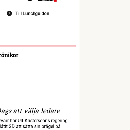
Till Lunchguiden
rönikor
ags att välja ledare
yvärr har Ulf Kristerssons regering
llåtit SD att sätta sin prägel på