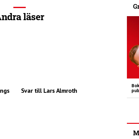
G
ndra läser
Bok
ings
Svar till Lars Almroth
pub
M