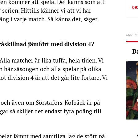
ien kommer att spela. Det känns som att
09
 serien. Hittills känner vi att vi har
äng i varje match. Så känns det, säger
åskillnad jämfört med division 4?
D
Alla matcher är lika tuffa, hela tiden. Vi
en här säsongen och alla spelar på olika
t division 4 är att det går lite fortare. Vi
.
n och även om Sörstafors-Kolbäck är på
ar så skiljer det endast fyra poäng till
elat jämnt med samtliga lag de stött på,