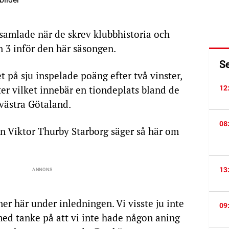
samlade när de skrev klubbhistoria och
on 3 inför den här säsongen.
S
t på sju inspelade poäng efter två vinster,
ter vilket innebär en tiondeplats bland de
12
dvästra Götaland.
08
n Viktor Thurby Starborg säger så här om
13
ner här under inledningen. Vi visste ju inte
09
 med tanke på att vi inte hade någon aning