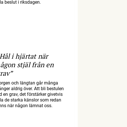
la beslut i riksdagen.
Hål i hjärtat när
ågon stjäl från en
rav”
orgen och längtan går många
nger aldrig över. Att bli bestulen
d en grav, det förstärker givetvis
lla de starka känslor som redan
inns när någon lämnat oss.