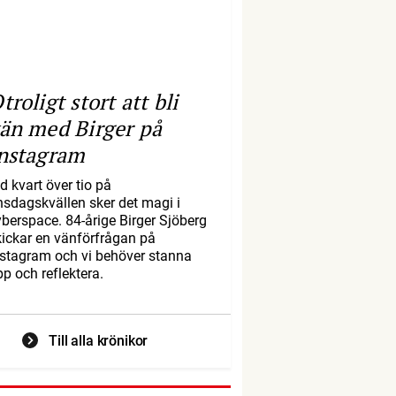
troligt stort att bli
än med Birger på
nstagram
d kvart över tio på
nsdagskvällen sker det magi i
yberspace. 84-årige Birger Sjöberg
kickar en vänförfrågan på
nstagram och vi behöver stanna
pp och reflektera.
Till alla krönikor