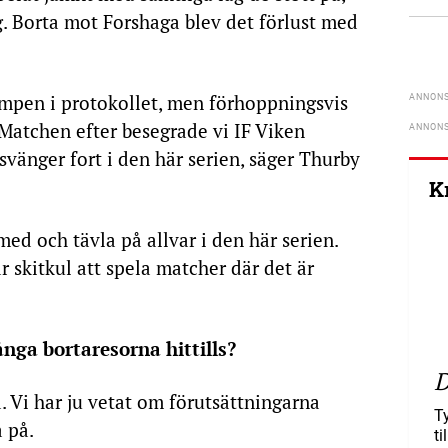
. Borta mot Forshaga blev det förlust med
umpen i protokollet, men förhoppningsvis
Matchen efter besegrade vi IF Viken
svänger fort i den här serien, säger Thurby
K
med och tävla på allvar i den här serien.
r skitkul att spela matcher där det är
nga bortaresorna hittills?
D
a. Vi har ju vetat om förutsättningarna
T
a på.
ti