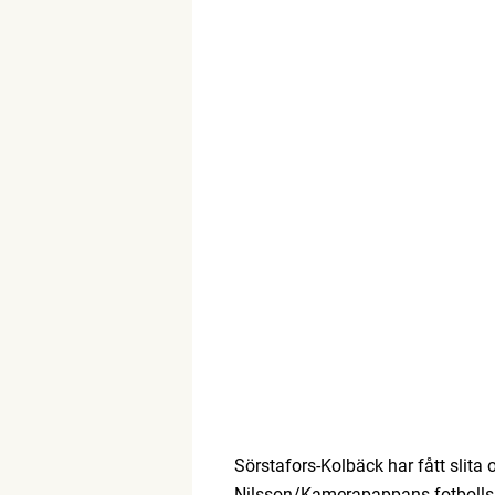
Sörstafors-Kolbäck har fått slita
Nilsson/Kamerapappans fotbollsb