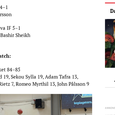
 4–1
D
arsson
va IF 5–1
 Bashir Sheikh
match:
ket 84–85
 19, Sekou Sylla 19, Adam Tafra 13,
ietz 7, Romeo Myrthil 13, John Pålsson 9