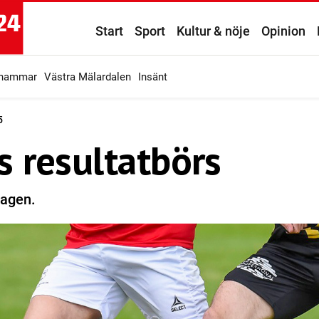
Start
Sport
Kultur & nöje
Opinion
ahammar
Västra Mälardalen
Insänt
5
 resultatbörs
lagen.