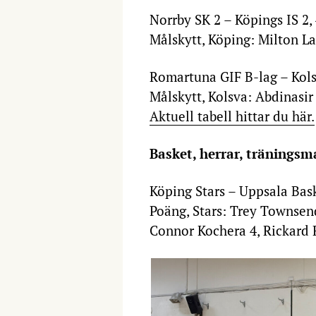
Norrby SK 2 – Köpings IS 2,
Målskytt, Köping: Milton L
Romartuna GIF B-lag – Kols
Målskytt, Kolsva: Abdinasir
Aktuell tabell hittar du här.
Basket, herrar, tränings
Köping Stars – Uppsala Bas
Poäng, Stars: Trey Townsend
Connor Kochera 4, Rickard R