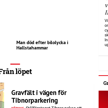
v
I
Vi
o
c
s
I
Man död efter bilolycka i
u
Hallstahammar
Från löpet
G
Gravfält i vägen för
Tibnorparkering