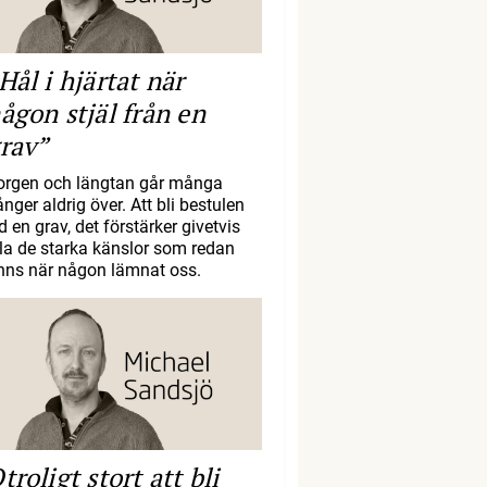
Hål i hjärtat när
ågon stjäl från en
rav”
orgen och längtan går många
nger aldrig över. Att bli bestulen
d en grav, det förstärker givetvis
lla de starka känslor som redan
inns när någon lämnat oss.
troligt stort att bli