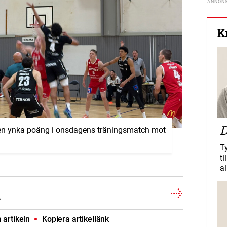
K
D
 en ynka poäng i onsdagens träningsmatch mot
T
ti
al
e
artikeln
Kopiera artikellänk