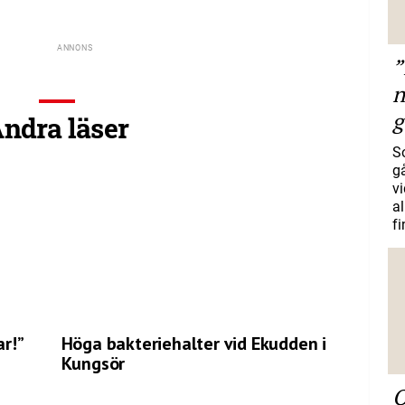
”
n
g
ndra läser
S
gå
vi
a
f
ar!”
Höga bakteriehalter vid Ekudden i
Kungsör
O