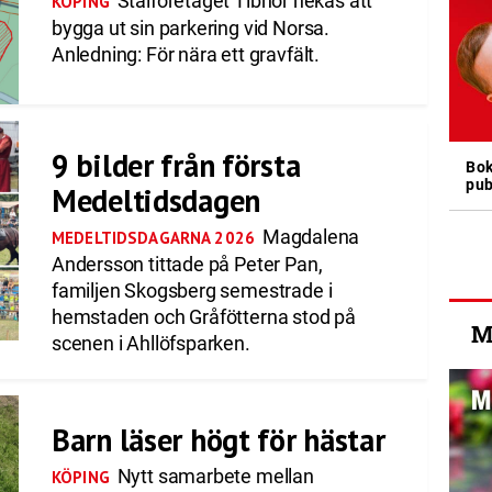
Stålföretaget Tibnor nekas att
KÖPING
bygga ut sin parkering vid Norsa.
Anledning: För nära ett gravfält.
9 bilder från första
Bok
pub
Medeltidsdagen
Magdalena
MEDELTIDSDAGARNA 2026
Andersson tittade på Peter Pan,
familjen Skogsberg semestrade i
hemstaden och Gråfötterna stod på
M
scenen i Ahllöfsparken.
Barn läser högt för hästar
Nytt samarbete mellan
KÖPING