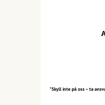
A
”Skyll inte på oss – ta ansv