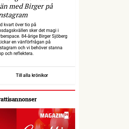
än med Birger på
nstagram
d kvart över tio på
nsdagskvällen sker det magi i
yberspace. 84-årige Birger Sjöberg
kickar en vänförfrågan på
nstagram och vi behöver stanna
pp och reflektera.
Till alla krönikor
rattisannonser