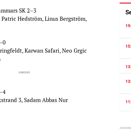
hammars SK 2–3
S
 Patric Hedström, Linus Bergström,
19
4–0
15
pringfeldt, Karwan Safari, Neo Grgic
n
13
13
1–4
kstrand 3, Sadam Abbas Nur
11