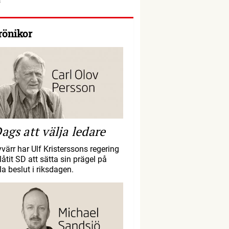
rönikor
ags att välja ledare
yvärr har Ulf Kristerssons regering
llåtit SD att sätta sin prägel på
la beslut i riksdagen.