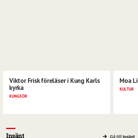
Viktor Frisk föreläser i Kung Karls
Moa Li
kyrka
KULTUR
KUNGSÖR
Insänt
Gå till
Insänt