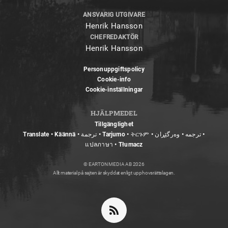
ANSVARIG UTGIVARE
Henrik Hansson
CHEFREDAKTÖR
Henrik Hansson
Personuppgiftspolicy
Cookie-info
Cookie-inställningar
HJÄLPMEDEL
Tillgänglighet
Translate • Käännä • ترجمة • Tarjumo • ትርጉም • ترجمه • وەرگێڕان •
แปลภาษา • Tłumacz
© EARTON MEDIA AB 2026
Allt material på sajten är skyddat enligt upphovsrättslagen.