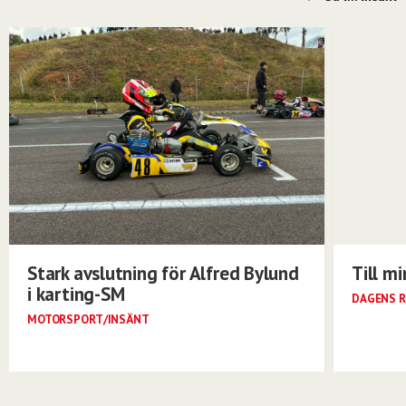
Stark avslutning för Alfred Bylund
Till m
i karting-SM
DAGENS R
MOTORSPORT/INSÄNT