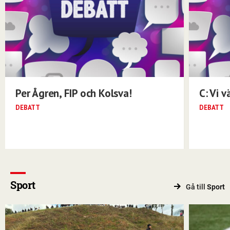
Per Ågren, FIP och Kolsva!
C: Vi v
DEBATT
DEBATT
Sport
Gå till
Sport