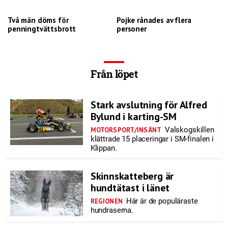
Två män döms för
Pojke rånades av flera
penningtvättsbrott
personer
Från löpet
Stark avslutning för Alfred
Bylund i karting-SM
Valskogskillen
MOTORSPORT/INSÄNT
klättrade 15 placeringar i SM-finalen i
Klippan.
Skinnskatteberg är
hundtätast i länet
Här är de populäraste
REGIONEN
hundraserna.