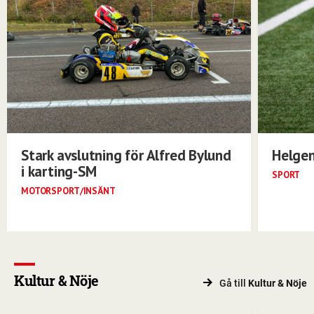
Stark avslutning för Alfred Bylund
Helgen
i karting-SM
SPORT
MOTORSPORT/INSÄNT
Kultur & Nöje
Gå till
Kultur & Nöje