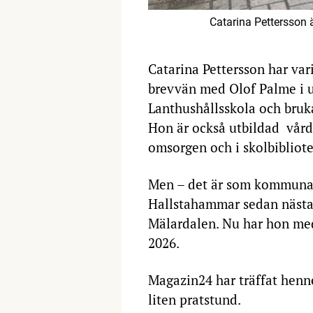
Catarina Pettersson ä
Catarina Pettersson har var
brevvän med Olof Palme i u
Lanthushållsskola och bruk
Hon är också utbildad vård
omsorgen och i skolbibliot
Men – det är som kommunal
Hallstahammar sedan nästan
Mälardalen. Nu har hon med
2026.
Magazin24 har träffat hen
liten pratstund.