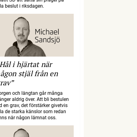
la beslut i riksdagen.
Hål i hjärtat när
ågon stjäl från en
rav”
orgen och längtan går många
nger aldrig över. Att bli bestulen
d en grav, det förstärker givetvis
lla de starka känslor som redan
inns när någon lämnat oss.