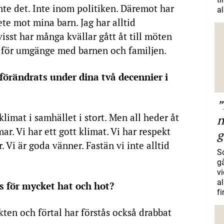
 inte det. Inte inom politiken. Däremot har
al
ete mot mina barn. Jag har alltid
isst har många kvällar gått åt till möten
 för umgänge med barnen och familjen.
 förändrats under dina två decennier i
”
klimat i samhället i stort. Men all heder åt
n
r. Vi har ett gott klimat. Vi har respekt
g
 Vi är goda vänner. Fastän vi inte alltid
S
gå
vi
a
s för mycket hat och hot?
f
kten och förtal har förstås också drabbat