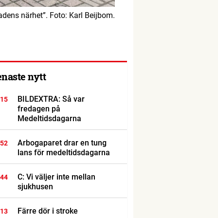
tadens närhet”. Foto: Karl Beijbom.
enaste nytt
BILDEXTRA: Så var
:15
fredagen på
Medeltidsdagarna
Arbogaparet drar en tung
:52
lans för medeltidsdagarna
C: Vi väljer inte mellan
:44
sjukhusen
Färre dör i stroke
:13