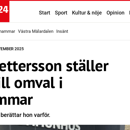
Start
Sport
Kultur & nöje
Opinion
ahammar
Västra Mälardalen
Insänt
OVEMBER 2025
ettersson ställer
ill omval i
ammar
erättar hon varför.