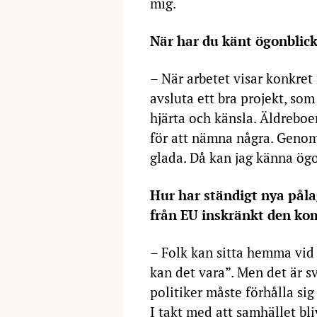
mig.
När har du känt ögonblick 
– När arbetet visar konkret
avsluta ett bra projekt, so
hjärta och känsla. Äldrebo
för att nämna några. Geno
glada. Då kan jag känna ögon
Hur har ständigt nya påla
från EU inskränkt den ko
– Folk kan sitta hemma vid 
kan det vara”. Men det är 
politiker måste förhålla sig 
I takt med att samhället bl