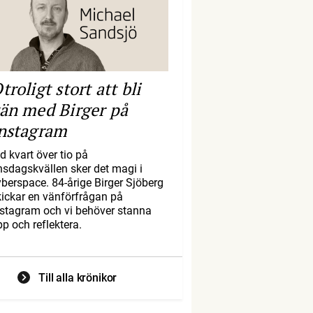
troligt stort att bli
än med Birger på
nstagram
d kvart över tio på
nsdagskvällen sker det magi i
yberspace. 84-årige Birger Sjöberg
kickar en vänförfrågan på
nstagram och vi behöver stanna
pp och reflektera.
Till alla krönikor