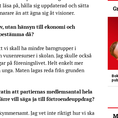
t läsa på, hålla sig uppdaterad och sätta
G
narare än att ägna sig åt visioner.
v, utan hänsyn till ekonomi och
u bestämma då?
t vi skall ha mindre barngrupper i
h vuxenresurser i skolan. Jag skulle också
ar på föreningslivet. Helt enkelt mer
h unga. Maten lagas reda från grunden
Bok
pub
ratin att partiernas medlemsantal hela
färre vill säga ja till förtroendeuppdrag?
kymmersamt. Jag vet inte riktigt hur vi ska
M