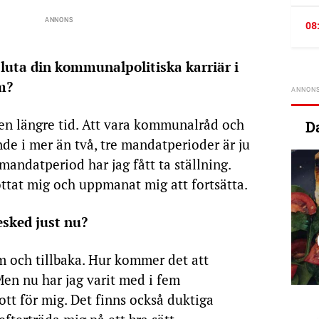
08
sluta din kommunalpolitiska karriär i
m?
 en längre tid. Att vara kommunalråd och
D
e i mer än två, tre mandatperioder är ju
 mandatperiod har jag fått ta ställning.
töttat mig och uppmanat mig att fortsätta.
esked just nu?
am och tillbaka. Hur kommer det att
Men nu har jag varit med i fem
ott för mig. Det finns också duktiga