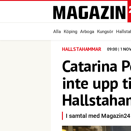
Alla
Köping
Arboga
Kungsör
Hallst
HALLSTAHAMMAR
09:00 | 1 N
Catarina P
inte upp t
Hallstah
I samtal med Magazin24 b