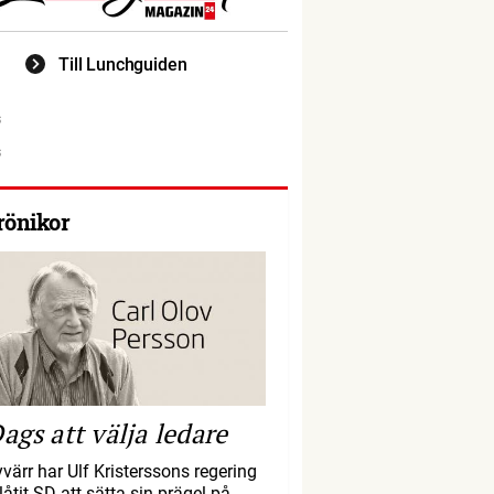
Till Lunchguiden
rönikor
ags att välja ledare
yvärr har Ulf Kristerssons regering
llåtit SD att sätta sin prägel på