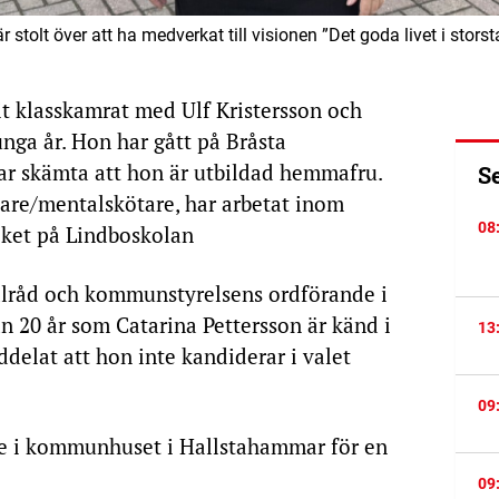
r stolt över att ha medverkat till visionen ”Det goda livet i stors
it klasskamrat med Ulf Kristersson och
nga år. Hon har gått på Bråsta
ar skämta att hon är utbildad hemmafru.
S
are/mentalskötare, har arbetat inom
08
eket på Lindboskolan
råd och kommunstyrelsens ordförande i
 20 år som Catarina Pettersson är känd i
13
delat att hon inte kandiderar i valet
09
ne i kommunhuset i Hallstahammar för en
09