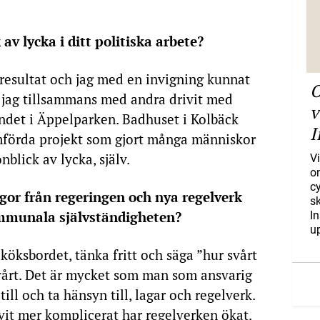
av lycka i ditt politiska arbete?
 resultat och jag med en invigning kunnat
O
m jag tillsammans med andra drivit med
v
endet i Äppelparken. Badhuset i Kolbäck
I
mförda projekt som gjort många människor
blick av lycka, själv.
Vi
o
c
gor från regeringen och nya regelverk
s
mmunala självständigheten?
I
u
köksbordet, tänka fritt och säga ”hur svårt
svårt. Det är mycket som man som ansvarig
till och ta hänsyn till, lagar och regelverk.
ivit mer komplicerat har regelverken ökat.