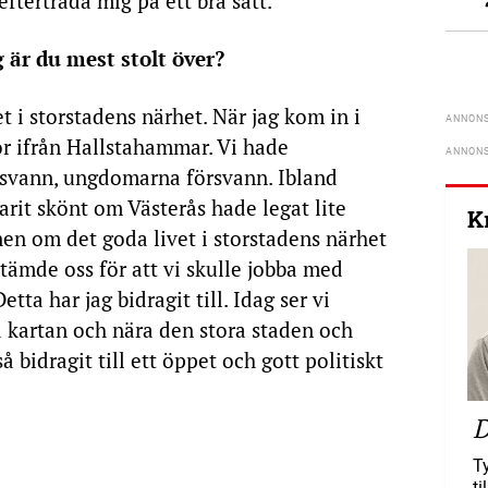
efterträda mig på ett bra sätt.
g är du mest stolt över?
t i storstadens närhet. När jag kom in i
or ifrån Hallstahammar. Vi hade
rsvann, ungdomarna försvann. Ibland
arit skönt om Västerås hade legat lite
K
en om det goda livet i storstadens närhet
stämde oss för att vi skulle jobba med
tta har jag bidragit till. Idag ser vi
å kartan och nära den stora staden och
å bidragit till ett öppet och gott politiskt
D
T
ti