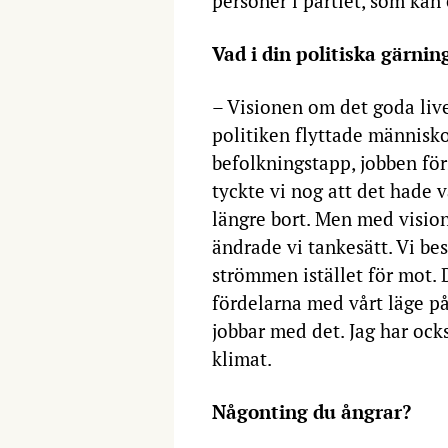
personer i partiet, som kan 
Vad i din politiska gärnin
– Visionen om det goda live
politiken flyttade människ
befolkningstapp, jobben fö
tyckte vi nog att det hade v
längre bort. Men med vision
ändrade vi tankesätt. Vi be
strömmen istället för mot. De
fördelarna med vårt läge p
jobbar med det. Jag har ocks
klimat.
Någonting du ångrar?