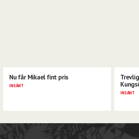
Nu får Mikael fint pris
Trevli
Kungs
INSÄNT
INSÄNT