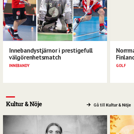
Innebandystjärnor i prestigefull
Norrma
välgörenhetsmatch
Finlan
INNEBANDY
GOLF
Kultur & Nöje
Gå till
Kultur & Nöje