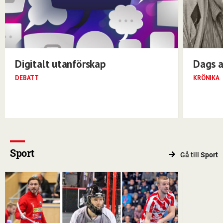
Digitalt utanförskap
Dags a
DEBATT
KRÖNIKA
Sport
Gå till
Sport