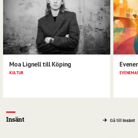
Moa Lignell till Köping
Evene
KULTUR
EVENEMA
Insänt
Gå till
Insänt