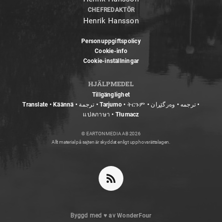
CHEFREDAKTÖR
Henrik Hansson
Personuppgiftspolicy
Cookie-info
Cookie-inställningar
HJÄLPMEDEL
Tillgänglighet
Translate • Käännä • ترجمة • Tarjumo • ትርጉም • ترجمه • وەرگێڕان •
แปลภาษา • Tłumacz
© EARTON MEDIA AB 2026
Allt material på sajten är skyddat enligt upphovsrättslagen.
Byggd med
♥
av
WonderFour