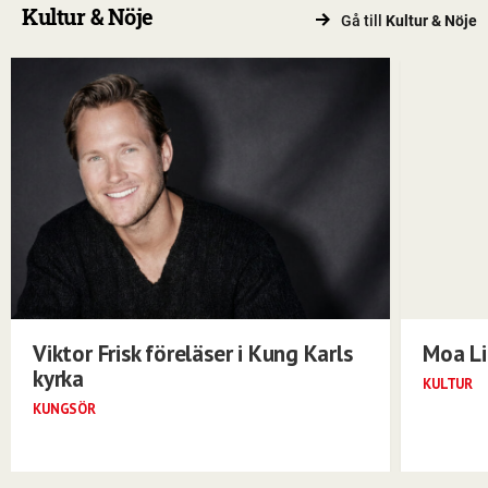
Kultur & Nöje
Gå till
Kultur & Nöje
Viktor Frisk föreläser i Kung Karls
Moa Li
kyrka
KULTUR
KUNGSÖR