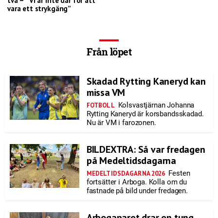
två – ”Vi är inte där för att
vara ett strykgäng”
Från löpet
Skadad Rytting Kaneryd kan
missa VM
Kolsvastjärnan Johanna
FOTBOLL
Rytting Kaneryd är korsbandsskadad.
Nu är VM i farozonen.
BILDEXTRA: Så var fredagen
på Medeltidsdagarna
Festen
MEDELTIDSDAGARNA 2026
fortsätter i Arboga. Kolla om du
fastnade på bild under fredagen.
Arbogaparet drar en tung