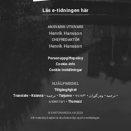
Läs e-tidningen här
ANSVARIG UTGIVARE
Henrik Hansson
CHEFREDAKTÖR
Henrik Hansson
Personuppgiftspolicy
Cookie-info
Cookie-inställningar
HJÄLPMEDEL
Tillgänglighet
Translate • Käännä • ترجمة • Tarjumo • ትርጉም • ترجمه • وەرگێڕان •
แปลภาษา • Tłumacz
© EARTON MEDIA AB 2026
Allt material på sajten är skyddat enligt upphovsrättslagen.