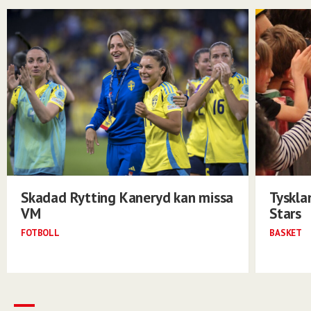
Skadad Rytting Kaneryd kan missa
Tyskla
VM
Stars
FOTBOLL
BASKET