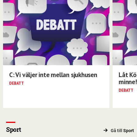
C: Vi väljer inte mellan sjukhusen
Låt Kö
minne!
DEBATT
DEBATT
Sport
Gå till
Sport