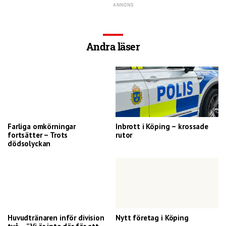
Andra läser
Farliga omkörningar
Inbrott i Köping – krossade
fortsätter – Trots
rutor
dödsolyckan
Huvudtränaren inför division
Nytt företag i Köping