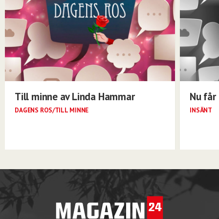
Till minne av Linda Hammar
Nu får 
DAGENS ROS/TILL MINNE
INSÄNT