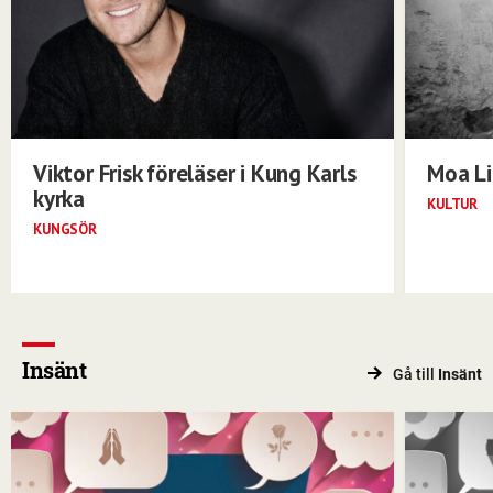
Viktor Frisk föreläser i Kung Karls
Moa Li
kyrka
KULTUR
KUNGSÖR
Insänt
Gå till
Insänt