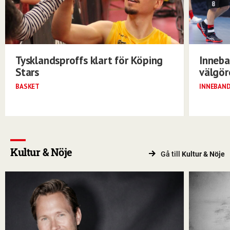
Tysklandsproffs klart för Köping
Inneba
Stars
välgö
BASKET
INNEBAN
Kultur & Nöje
Gå till
Kultur & Nöje