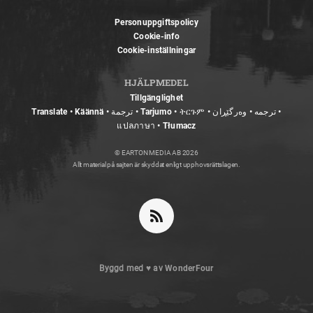
Personuppgiftspolicy
Cookie-info
Cookie-inställningar
HJÄLPMEDEL
Tillgänglighet
Translate • Käännä • ترجمة • Tarjumo • ትርጉም • ترجمه • وەرگێڕان •
แปลภาษา • Tłumacz
© EARTON MEDIA AB 2026
Allt material på sajten är skyddat enligt upphovsrättslagen.
Byggd med
♥
av
WonderFour