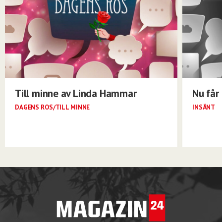
Till minne av Linda Hammar
Nu får 
DAGENS ROS/TILL MINNE
INSÄNT