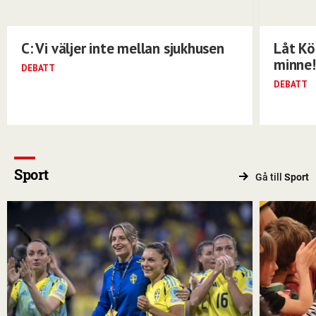
C: Vi väljer inte mellan sjukhusen
Låt Kö
minne!
DEBATT
DEBATT
Sport
Gå till
Sport