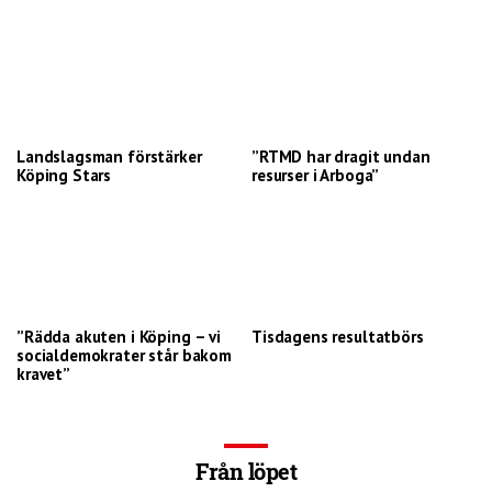
Landslagsman förstärker
”RTMD har dragit undan
Köping Stars
resurser i Arboga”
”Rädda akuten i Köping – vi
Tisdagens resultatbörs
socialdemokrater står bakom
kravet”
Från löpet