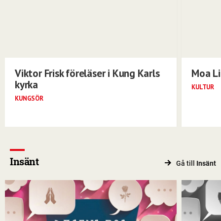
Viktor Frisk föreläser i Kung Karls
Moa Li
kyrka
KULTUR
KUNGSÖR
Insänt
Gå till
Insänt