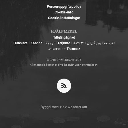
Personuppgiftspolicy
Cookie-info
Cookie-inställningar
HJÄLPMEDEL
Tillgänglighet
Translate • Käännä • ترجمة • Tarjumo • ትርጉም • ترجمه • وەرگێڕان •
แปลภาษา • Tłumacz
© EARTON MEDIA AB 2026
Allt material på sajten är skyddat enligt upphovsrättslagen.
Byggd med
♥
av
WonderFour