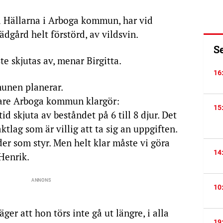
 i Hällarna i Arboga kommun, har vid
trädgård helt förstörd, av vildsvin.
S
e skjutas av, menar Birgitta.
16
unen planerar.
tare Arboga kommun klargör:
15
id skjuta av beståndet på 6 till 8 djur. Det
tlag som är villig att ta sig an uppgiften.
der som styr. Men helt klar måste vi göra
14
Henrik.
10
äger att hon törs inte gå ut längre, i alla
19