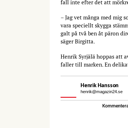
fall inte efter det att mörkre
– Jag vet många med mig so
vara speciellt skygga stämm
galt på två ben åt päron dire
säger Birgitta.
Henrik Syrjälä hoppas att a
faller till marken. En delika
Henrik Hansson
henrik@magazin24.se
Kommentera 