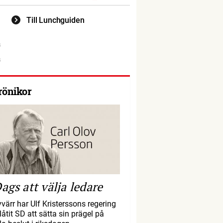
Till Lunchguiden
rönikor
ags att välja ledare
yvärr har Ulf Kristerssons regering
llåtit SD att sätta sin prägel på