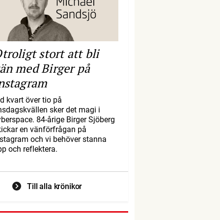
troligt stort att bli
än med Birger på
nstagram
d kvart över tio på
nsdagskvällen sker det magi i
yberspace. 84-årige Birger Sjöberg
kickar en vänförfrågan på
nstagram och vi behöver stanna
pp och reflektera.
Till alla krönikor