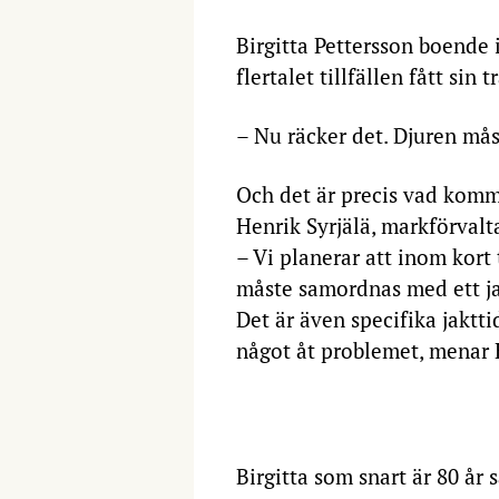
Birgitta Pettersson boende
flertalet tillfällen fått sin 
– Nu räcker det. Djuren måst
Och det är precis vad komm
Henrik Syrjälä, markförval
– Vi planerar att inom kort t
måste samordnas med ett jak
Det är även specifika jaktti
något åt problemet, menar 
Birgitta som snart är 80 år s