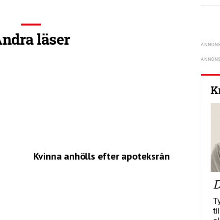
ndra läser
K
Kvinna anhölls efter apoteksrån
D
T
ti