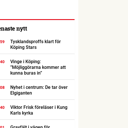
enaste nytt
Tysklandsproffs klart för
:59
Köping Stars
Vinge i Köping:
:40
”Möjliggörarna kommer att
kunna buras in”
Nyhet i centrum: De tar över
:08
Elgiganten
Viktor Frisk föreläser i Kung
:40
Karls kyrka
Gravfält i vägen för
:01