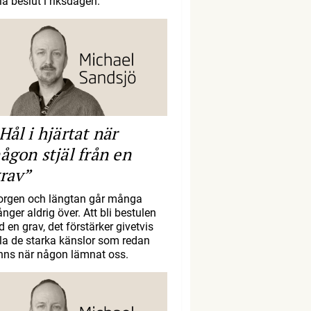
la beslut i riksdagen.
Hål i hjärtat när
ågon stjäl från en
rav”
orgen och längtan går många
nger aldrig över. Att bli bestulen
d en grav, det förstärker givetvis
lla de starka känslor som redan
inns när någon lämnat oss.