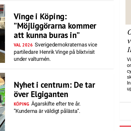
Vinge i Köping:
”Möjliggörarna kommer
O
att kunna buras in”
v
Sverigedemokraternas vice
VAL 2026
I
partiledare Henrik Vinge på blixtvisit
under valturnén.
Vi
o
c
s
Nyhet i centrum: De tar
I
u
över Elgiganten
Ägarskifte efter tre år.
KÖPING
”Kunderna är väldigt pålästa”.