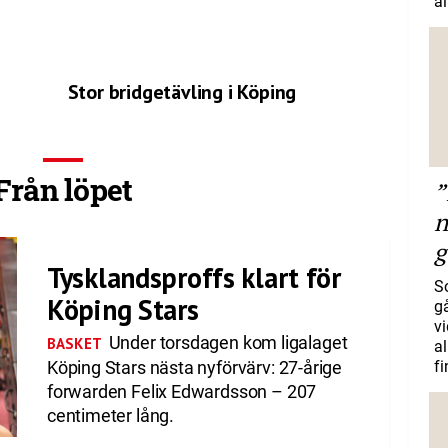
al
a
Stor bridgetävling i Köping
Från löpet
”
n
g
Tysklandsproffs klart för
S
Köping Stars
gå
vi
Under torsdagen kom ligalaget
BASKET
a
Köping Stars nästa nyförvärv: 27-årige
f
forwarden Felix Edwardsson – 207
centimeter lång.