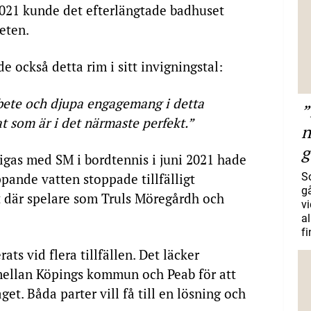
021 kunde det efterlängtade badhuset
eten.
 också detta rim i sitt invigningstal:
bete och djupa engagemang i detta
”
tat som är i det närmaste perfekt.”
n
g
vigas med SM i bordtennis i juni 2021 hade
pande vatten stoppade tillfälligt
S
gå
där spelare som Truls Möregårdh och
vi
a
f
ats vid flera tillfällen. Det läcker
mellan Köpings kommun och Peab för att
aget. Båda parter vill få till en lösning och