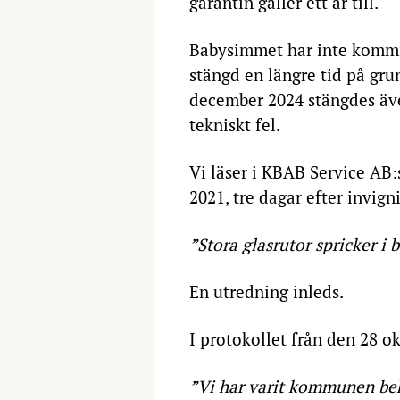
garantin gäller ett år till.
Babysimmet har inte kommit
stängd en längre tid på gru
december 2024 stängdes äve
tekniskt fel.
Vi läser i KBAB Service AB:
2021, tre dagar efter invign
”Stora glasrutor spricker i
En utredning inleds.
I protokollet från den 28 ok
”Vi har varit kommunen beh