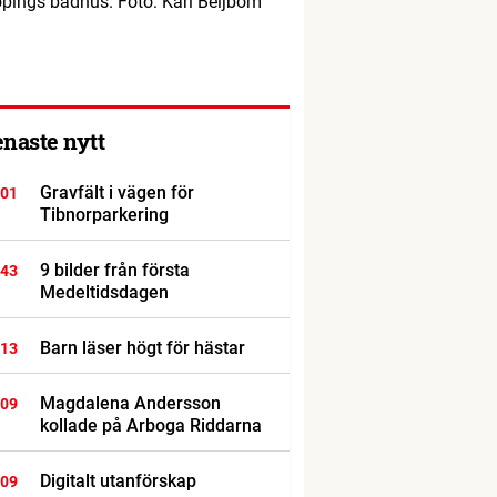
pings badhus. Foto: Karl Beijbom
enaste nytt
Gravfält i vägen för
:01
Tibnorparkering
9 bilder från första
:43
Medeltidsdagen
Barn läser högt för hästar
:13
Magdalena Andersson
:09
kollade på Arboga Riddarna
Digitalt utanförskap
:09