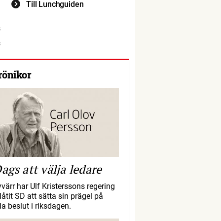
Till Lunchguiden
rönikor
ags att välja ledare
yvärr har Ulf Kristerssons regering
llåtit SD att sätta sin prägel på
la beslut i riksdagen.