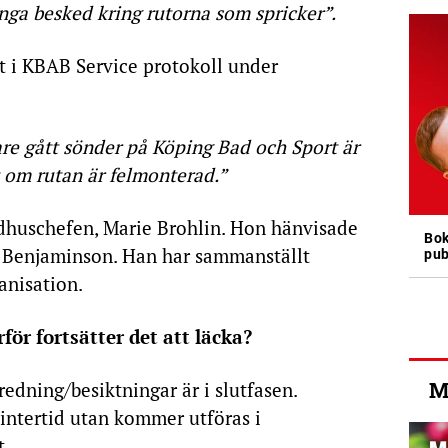
nga besked kring rutorna som spricker”.
t i KBAB Service protokoll under
are gått sönder på Köping Bad och Sport är
 om rutan är felmonterad.”
adhuschefen, Marie Brohlin. Hon hänvisade
Bok
as Benjaminson. Han har sammanställt
pub
anisation.
för fortsätter det att läcka?
M
redning/besiktningar är i slutfasen.
intertid utan kommer utföras i
t.