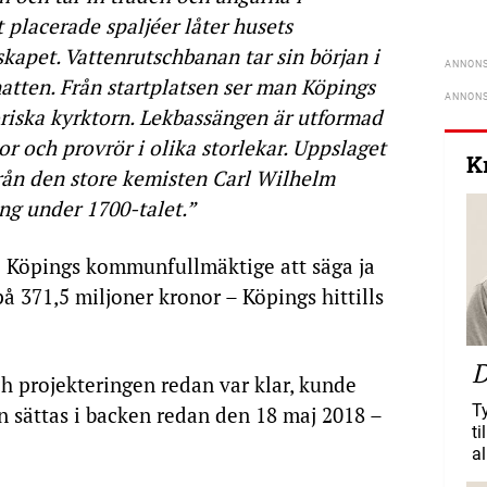
placerade spaljéer låter husets
skapet. Vattenrutschbanan tar sin början i
atten. Från startplatsen ser man Köpings
riska kyrktorn. Lekbassängen är utformad
r och provrör i olika storlekar. Uppslaget
K
rån den store kemisten Carl Wilhelm
ng under 1700-talet.”
e Köpings kommunfullmäktige att säga ja
på 371,5 miljoner kronor – Köpings hittills
D
 projekteringen redan var klar, kunde
T
n sättas i backen redan den 18 maj 2018 –
ti
al