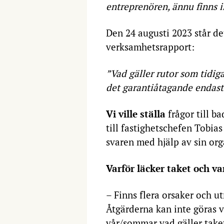
entreprenören, ännu finns i
Den 24 augusti 2023 står de
verksamhetsrapport:
”Vad gäller rutor som tidig
det garantiåtagande endast
Vi ville ställa
frågor till b
till fastighetschefen Tobi
svaren med hjälp av sin org
Varför läcker taket och var
– Finns flera orsaker och ut
Åtgärderna kan inte göras v
vår/sommar vad gäller take