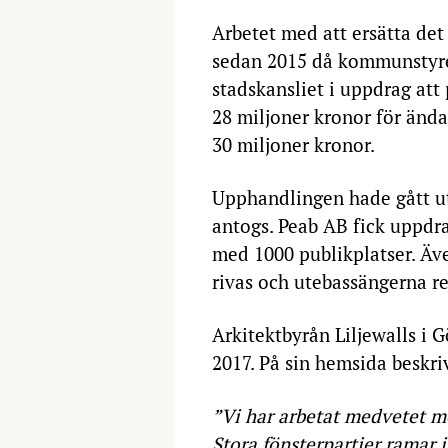
Arbetet med att ersätta de
sedan 2015 då kommunstyrel
stadskansliet i uppdrag att 
28 miljoner kronor för änd
30 miljoner kronor.
Upphandlingen hade gått ut
antogs. Peab AB fick uppdra
med 1000 publikplatser. Ä
rivas och utebassängerna r
Arkitektbyrån Liljewalls i G
2017. På sin hemsida beskr
”Vi har arbetat medvetet m
Stora fönsterpartier ramar i