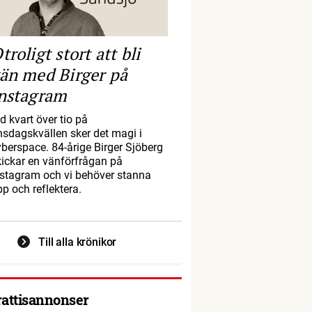
troligt stort att bli
än med Birger på
nstagram
d kvart över tio på
nsdagskvällen sker det magi i
yberspace. 84-årige Birger Sjöberg
kickar en vänförfrågan på
nstagram och vi behöver stanna
pp och reflektera.
Till alla krönikor
rattisannonser