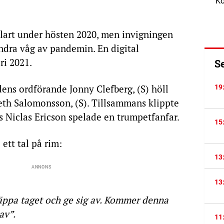
Kö
lart under hösten 2020, men invigningen
ndra våg av pandemin. En digital
ri 2021.
S
ens ordförande Jonny Clefberg, (S) höll
19
eth Salomonsson, (S). Tillsammans klippte
s Niclas Ericson spelade en trumpetfanfar.
15
ett tal på rim:
13
13
läppa taget och ge sig av. Kommer denna
av”.
11