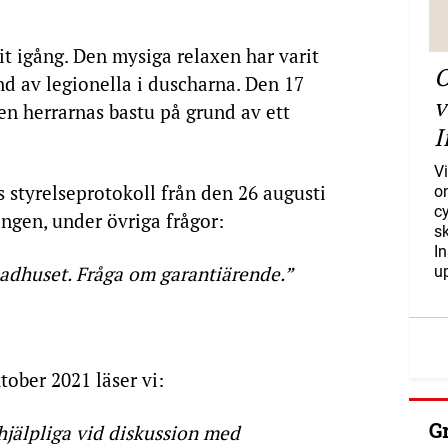
 igång. Den mysiga relaxen har varit
O
nd av legionella i duscharna. Den 17
v
n herrarnas bastu på grund av ett
I
Vi
s styrelseprotokoll från den 26 augusti
o
c
ingen, under övriga frågor:
s
I
 badhuset. Fråga om garantiärende.”
u
tober 2021 läser vi:
G
jälpliga vid diskussion med