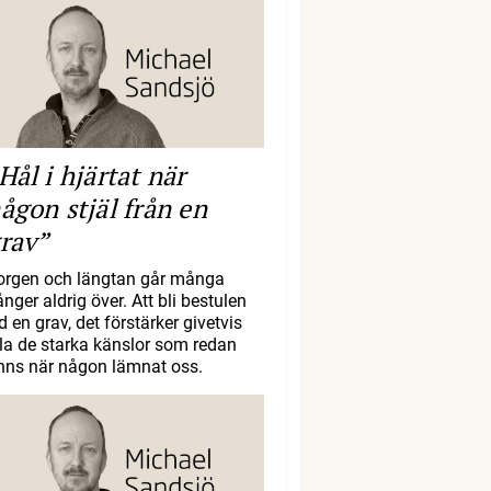
Hål i hjärtat när
ågon stjäl från en
rav”
orgen och längtan går många
nger aldrig över. Att bli bestulen
d en grav, det förstärker givetvis
lla de starka känslor som redan
inns när någon lämnat oss.