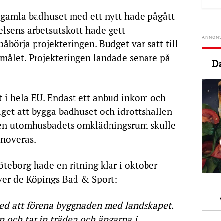
t gamla badhuset med ett nytt hade pågått
sens arbetsutskott hade gett
påbörja projekteringen. Budget var satt till
amålet. Projekteringen landade senare på
D
 i hela EU. Endast ett anbud inkom och
get att bygga badhuset och idrottshallen
ven utomhusbadets omklädningsrum skulle
enoveras.
öteborg hade en ritning klar i oktober
iver de Köpings Bad & Sport:
ed att förena byggnaden med landskapet.
n och tar in träden och ängarna i