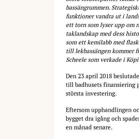
bassängrummen. Strategiskt 
funktioner vandra ut i land
ett torn som lyser upp om n
taklandskap med dess histo
som ett kemilabb med flasko
till lekbassängen kommer f
Scheele som verkade i Köpi
Den 23 april 2018 beslutad
till badhusets finansiering 
största investering.
Eftersom upphandlingen och
bygget dra igång och spade
en månad senare.