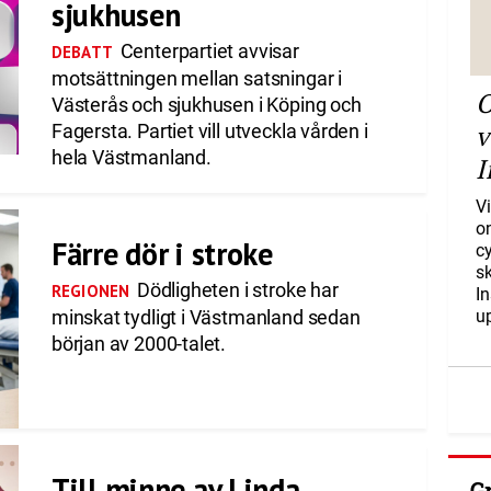
sjukhusen
Centerpartiet avvisar
DEBATT
motsättningen mellan satsningar i
O
Västerås och sjukhusen i Köping och
v
Fagersta. Partiet vill utveckla vården i
hela Västmanland.
I
Vi
o
Färre dör i stroke
c
s
Dödligheten i stroke har
REGIONEN
I
minskat tydligt i Västmanland sedan
u
början av 2000-talet.
Till minne av Linda
G