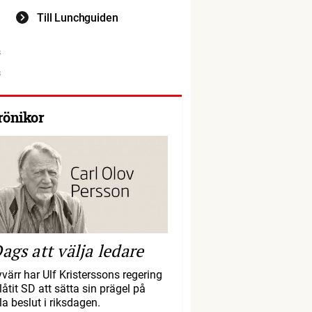
Till Lunchguiden
rönikor
ags att välja ledare
yvärr har Ulf Kristerssons regering
llåtit SD att sätta sin prägel på
la beslut i riksdagen.