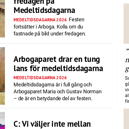
fredagen på
Medeltidsdagarna
Festen
MEDELTIDSDAGARNA 2026
fortsätter i Arboga. Kolla om du
fastnade på bild under fredagen.
”
Arbogaparet drar en tung
n
lans för medeltidsdagarna
g
MEDELTIDSDAGARNA 2026
S
gå
Medeltidsdagarna är i full gång och
vi
Arbogaparet Maria och Gustav Norman
a
– de är en betydande del av festen.
f
C: Vi väljer inte mellan