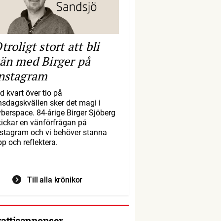
troligt stort att bli
än med Birger på
nstagram
d kvart över tio på
nsdagskvällen sker det magi i
yberspace. 84-årige Birger Sjöberg
kickar en vänförfrågan på
nstagram och vi behöver stanna
pp och reflektera.
Till alla krönikor
rattisannonser