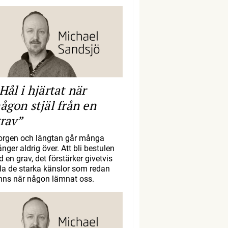
Hål i hjärtat när
ågon stjäl från en
rav”
orgen och längtan går många
nger aldrig över. Att bli bestulen
d en grav, det förstärker givetvis
lla de starka känslor som redan
inns när någon lämnat oss.