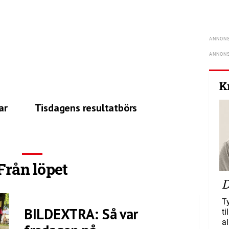
K
ar
Tisdagens resultatbörs
Från löpet
D
T
BILDEXTRA: Så var
ti
al