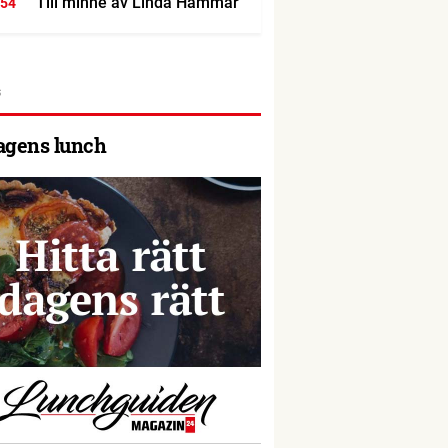
Till minne av Linda Hammar
:54
agens lunch