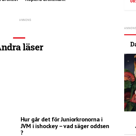
08
D
ndra läser
Hur går det för Juniorkronorna i
JVM i ishockey – vad säger oddsen
?