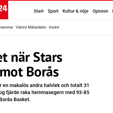
Start
Sport
Kultur & nöje
Opinion
ahammar
Västra Mälardalen
Insänt
t när Stars
 mot Borås
 en makalös andra halvlek och totalt 31
tog fjärde raka hemmasegern med 93-85
 Borås Basket.