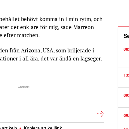
ppehållet behövt komma in i min rytm, och
ater det enklare för mig, sade Marreon
e efter matchen.
S
den från Arizona, USA, som briljerade i
08
tioner i all ära, det var ändå en lagseger.
13
09
09
e
artikeln
Kopiera artikellänk