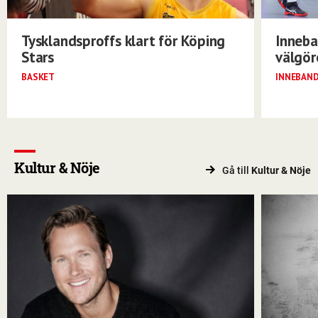
Tysklandsproffs klart för Köping
Inneba
Stars
välgö
BASKET
INNEBAN
Kultur & Nöje
Gå till
Kultur & Nöje