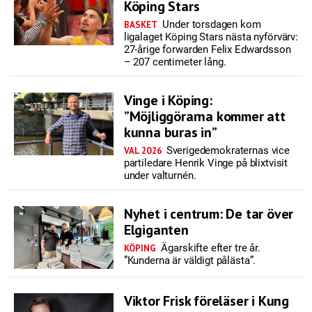
Köping Stars
Under torsdagen kom
BASKET
ligalaget Köping Stars nästa nyförvärv:
27-årige forwarden Felix Edwardsson
– 207 centimeter lång.
Vinge i Köping:
”Möjliggörarna kommer att
kunna buras in”
Sverigedemokraternas vice
VAL 2026
partiledare Henrik Vinge på blixtvisit
under valturnén.
Nyhet i centrum: De tar över
Elgiganten
Ägarskifte efter tre år.
KÖPING
”Kunderna är väldigt pålästa”.
Viktor Frisk föreläser i Kung