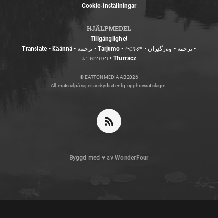
Cookie-inställningar
HJÄLPMEDEL
Tillgänglighet
Translate • Käännä • ترجمة • Tarjumo • ትርጉም • ترجمه • وەرگێڕان •
แปลภาษา • Tłumacz
© EARTON MEDIA AB 2026
Allt material på sajten är skyddat enligt upphovsrättslagen.
Byggd med
♥
av
WonderFour