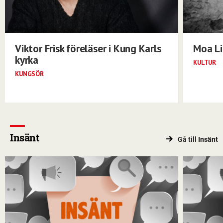
Viktor Frisk föreläser i Kung Karls
Moa Li
kyrka
KULTUR
KUNGSÖR
Insänt
Gå till
Insänt