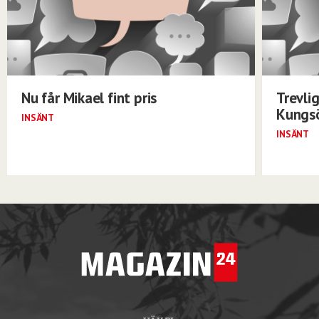
Nu får Mikael fint pris
Trevli
Kungs
INSÄNT
INSÄNT