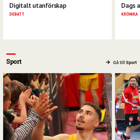
Digitalt utanförskap
Dags a
DEBATT
KRÖNIKA
Sport
Gå till
Sport