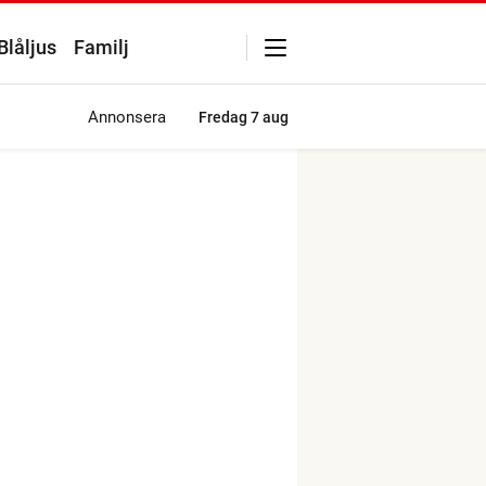
Blåljus
Familj
Annonsera
Fredag
7 aug