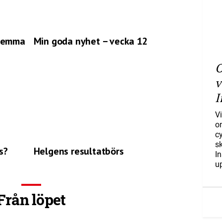
 hemma
Min goda nyhet – vecka 12
O
v
I
Vi
o
c
s
s?
Helgens resultatbörs
I
u
Från löpet