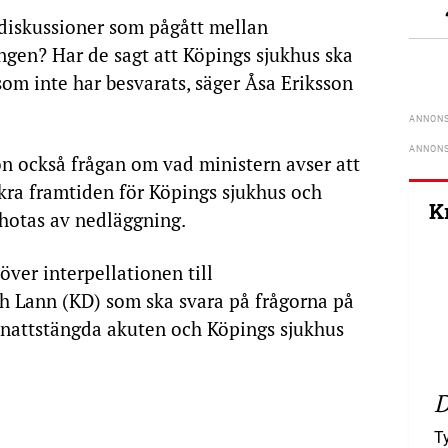
 diskussioner som pågått mellan
ngen? Har de sagt att Köpings sjukhus ska
som inte har besvarats, säger Åsa Eriksson
hon också frågan om vad ministern avser att
säkra framtiden för Köpings sjukhus och
K
 hotas av nedläggning.
ver interpellationen till
th Lann (KD) som ska svara på frågorna på
 nattstängda akuten och Köpings sjukhus
D
T