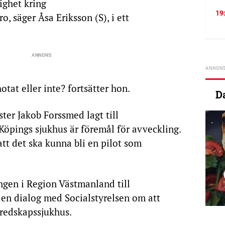
ighet kring
19
o, säger Åsa Eriksson (S), i ett
tat eller inte? fortsätter hon.
D
ter Jakob Forssmed lagt till
 Köpings sjukhus är föremål för avveckling.
att det ska kunna bli en pilot som
gen i Region Västmanland till
 en dialog med Socialstyrelsen om att
eredskapssjukhus.