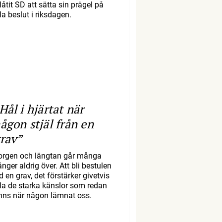
llåtit SD att sätta sin prägel på
la beslut i riksdagen.
Hål i hjärtat när
ågon stjäl från en
rav”
orgen och längtan går många
nger aldrig över. Att bli bestulen
d en grav, det förstärker givetvis
lla de starka känslor som redan
inns när någon lämnat oss.