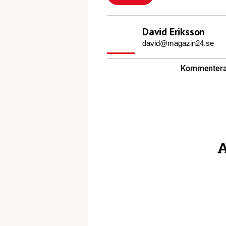
David Eriksson
david@magazin24.se
Kommentera 
A