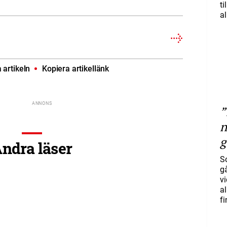
ti
al
artikeln
Kopiera artikellänk
”
n
g
ndra läser
S
gå
vi
a
f