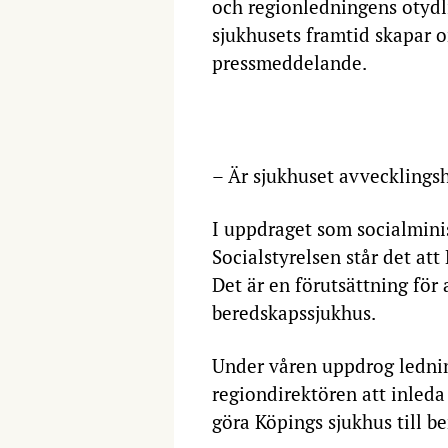
och regionledningens otydl
sjukhusets framtid skapar or
pressmeddelande.
– Är sjukhuset avvecklingsho
I uppdraget som socialminis
Socialstyrelsen står det att
Det är en förutsättning för 
beredskapssjukhus.
Under våren uppdrog lednin
regiondirektören att inleda
göra Köpings sjukhus till b