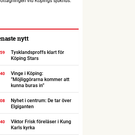
ottagningen vid Köpings sjukhus.
enaste nytt
Tysklandsproffs klart för
:59
Köping Stars
Vinge i Köping:
:40
”Möjliggörarna kommer att
kunna buras in”
Nyhet i centrum: De tar över
:08
Elgiganten
Viktor Frisk föreläser i Kung
:40
Karls kyrka