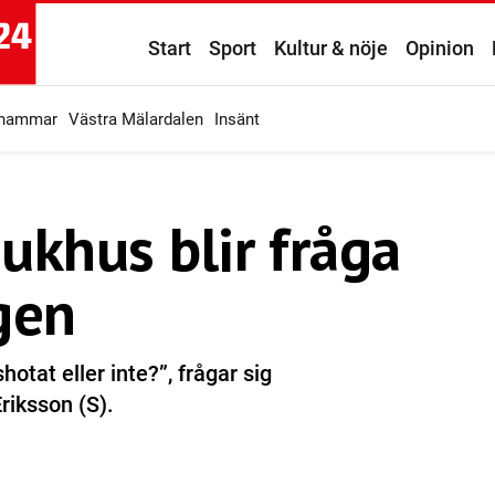
Start
Sport
Kultur & nöje
Opinion
ahammar
Västra Mälardalen
Insänt
ukhus blir fråga
gen
otat eller inte?”, frågar sig
riksson (S).