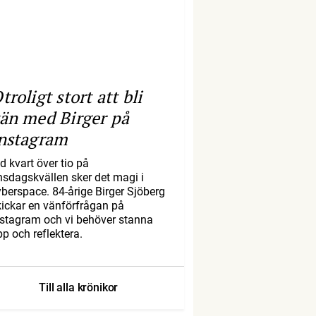
troligt stort att bli
än med Birger på
nstagram
d kvart över tio på
nsdagskvällen sker det magi i
yberspace. 84-årige Birger Sjöberg
kickar en vänförfrågan på
nstagram och vi behöver stanna
pp och reflektera.
Till alla krönikor