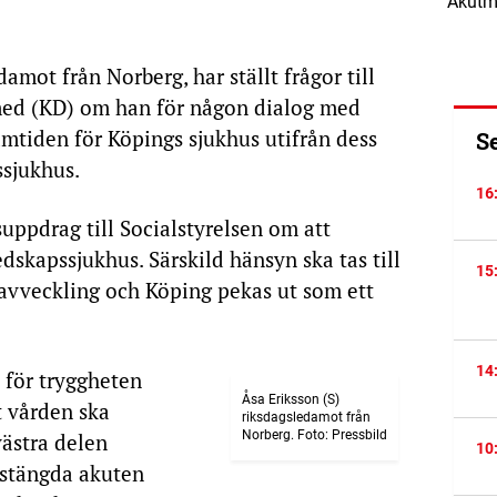
Akutm
damot från Norberg, har ställt frågor till
med (KD) om han för någon dialog med
tiden för Köpings sjukhus utifrån dess
S
ssjukhus.
16
uppdrag till Socialstyrelsen om att
skapssjukhus. Särskild hänsyn ska tas till
15
 avveckling och Köping pekas ut som ett
14
t för tryggheten
Åsa Eriksson (S)
t vården ska
riksdagsledamot från
Norberg. Foto: Pressbild
västra delen
10
stängda akuten