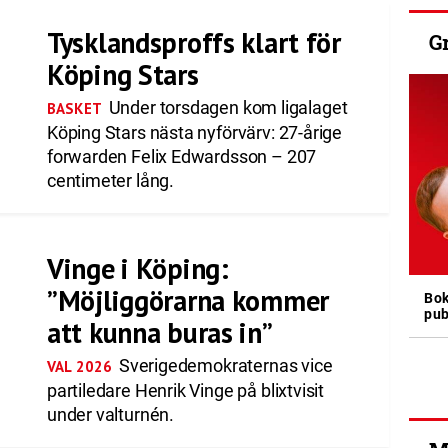
Tysklandsproffs klart för
G
Köping Stars
Under torsdagen kom ligalaget
BASKET
Köping Stars nästa nyförvärv: 27-årige
forwarden Felix Edwardsson – 207
centimeter lång.
Vinge i Köping:
”Möjliggörarna kommer
Bok
pub
att kunna buras in”
Sverigedemokraternas vice
VAL 2026
partiledare Henrik Vinge på blixtvisit
under valturnén.