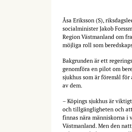
Åsa Eriksson (S), riksdagsle
socialminister Jakob Forss
Region Västmanland om fram
möjliga roll som beredskap
Bakgrunden är ett regerings
genomföra en pilot om bered
sjukhus som är föremål för
av dem.
– Köpings sjukhus är viktig
och tillgängligheten och at
finnas nära människorna i 
Västmanland. Men den natt