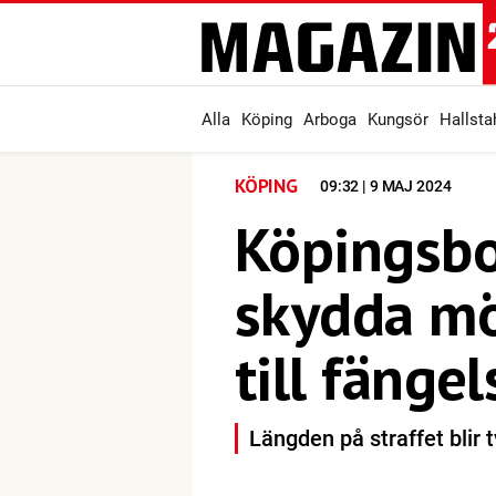
Alla
Köping
Arboga
Kungsör
Hallst
KÖPING
09:32 | 9 MAJ 2024
Köpingsbo 
skydda mö
till fängel
Längden på straffet blir 