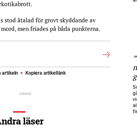
arkotikabrott.
s stod åtalad för grovt skyddande av
l mord, men friades på båda punkterna.
”
n
artikeln
Kopiera artikellänk
g
S
gå
vi
a
f
ndra läser