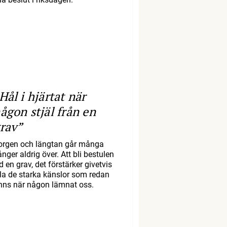
Hål i hjärtat när
ågon stjäl från en
rav”
orgen och längtan går många
nger aldrig över. Att bli bestulen
d en grav, det förstärker givetvis
lla de starka känslor som redan
inns när någon lämnat oss.