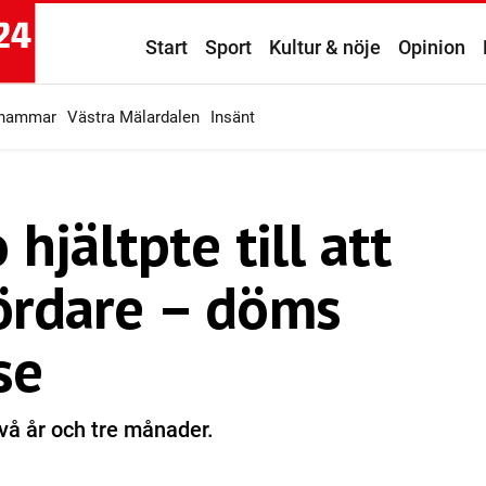
Start
Sport
Kultur & nöje
Opinion
ahammar
Västra Mälardalen
Insänt
hjältpte till att
rdare – döms
se
två år och tre månader.