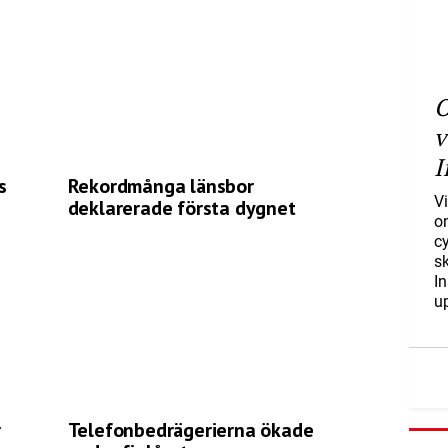
O
v
I
s
Rekordmånga länsbor
Vi
deklarerade första dygnet
o
c
s
I
u
r
Telefonbedrägerierna ökade