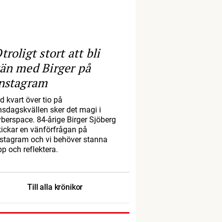
troligt stort att bli
än med Birger på
nstagram
d kvart över tio på
nsdagskvällen sker det magi i
yberspace. 84-årige Birger Sjöberg
kickar en vänförfrågan på
nstagram och vi behöver stanna
pp och reflektera.
Till alla krönikor