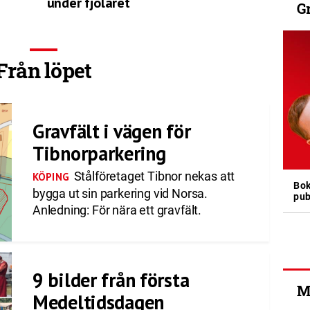
under fjolåret
G
Från löpet
Gravfält i vägen för
Tibnorparkering
Stålföretaget Tibnor nekas att
KÖPING
Bok
bygga ut sin parkering vid Norsa.
pub
Anledning: För nära ett gravfält.
9 bilder från första
M
Medeltidsdagen