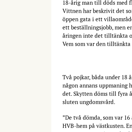
18-årig man till döds med fl
Vittnen har beskrivit det s
öppen gata i ett villaområ
ett beställningsjobb, men 
åringen inte det tilltänkta 
Vem som var den tilltänkta
Två pojkar, båda under 18 å
någon annans uppmaning ha
det. Skytten döms till fyra å
sluten ungdomsvård.
”De två dömda, som var 16 år
HVB-hem på västkusten. En 