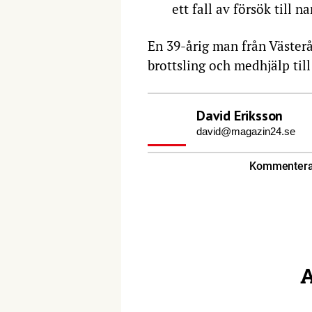
ett fall av försök till n
En 39-årig man från Västerå
brottsling och medhjälp til
David Eriksson
david@magazin24.se
Kommentera 
A