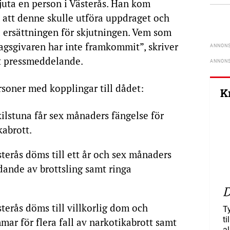
juta en person i Västerås. Han kom
att denne skulle utföra uppdraget och
å ersättningen för skjutningen. Vem som
agsgivaren har inte framkommit”, skriver
tt pressmeddelande.
rsoner med kopplingar till dådet:
K
ilstuna får sex månaders fängelse för
kabrott.
terås döms till ett år och sex månaders
dande av brottsling samt ringa
D
terås döms till villkorlig dom och
T
ti
mmar för flera fall av narkotikabrott samt
al