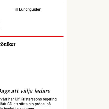
Till Lunchguiden
rönikor
ags att välja ledare
yvärr har Ulf Kristerssons regering
llåtit SD att sätta sin prägel på
la beslut i riksdagen.