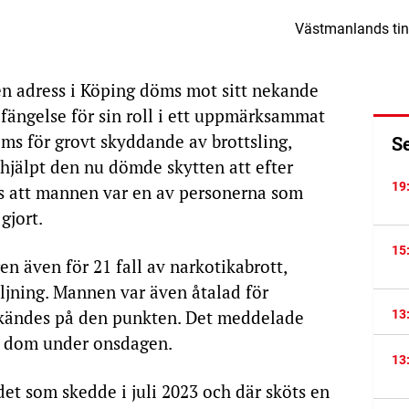
Västmanlands ting
en adress i Köping döms mot sitt nekande
s fängelse för sin roll i ett uppmärksammat
ms för grovt skyddande av brottsling,
S
hjälpt den nu dömde skytten att efter
19
s att mannen var en av personerna som
gjort.
15
n även för 21 fall av narkotikabrott,
äljning. Mannen var även åtalad för
ikändes på den punkten. Det meddelade
13
n dom under onsdagen.
13
 som skedde i juli 2023 och där sköts en