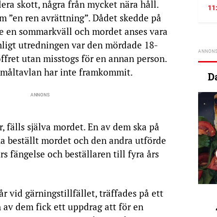
era skott, några från mycket nära håll.
11
om ”en ren avrättning”. Dådet skedde på
de en sommarkväll och mordet anses vara
enligt utredningen var den mördade 18-
offret utan misstogs för en annan person.
 måltavlan har inte framkommit.
D
r, fälls själva mordet. En av dem ska på
 beställt mordet och den andra utförde
rs fängelse och beställaren till fyra års
 vid gärningstillfället, träffades på ett
av dem fick ett uppdrag att för en