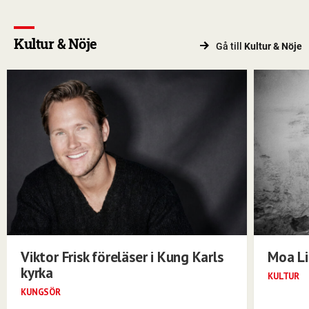
Kultur & Nöje
Gå till
Kultur & Nöje
Viktor Frisk föreläser i Kung Karls
Moa Li
kyrka
KULTUR
KUNGSÖR