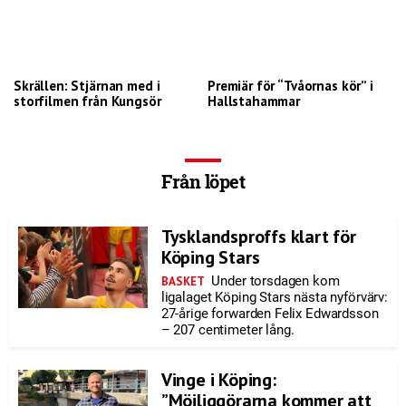
Skrällen: Stjärnan med i
Premiär för “Tvåornas kör” i
storfilmen från Kungsör
Hallstahammar
Från löpet
Tysklandsproffs klart för
Köping Stars
Under torsdagen kom
BASKET
ligalaget Köping Stars nästa nyförvärv:
27-årige forwarden Felix Edwardsson
– 207 centimeter lång.
Vinge i Köping:
”Möjliggörarna kommer att