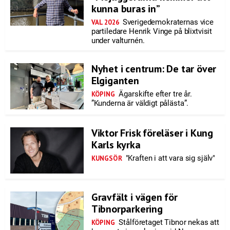
kunna buras in”
Sverigedemokraternas vice
VAL 2026
partiledare Henrik Vinge på blixtvisit
under valturnén.
Nyhet i centrum: De tar över
Elgiganten
Ägarskifte efter tre år.
KÖPING
”Kunderna är väldigt pålästa”.
Viktor Frisk föreläser i Kung
Karls kyrka
"Kraften i att vara sig själv"
KUNGSÖR
Gravfält i vägen för
Tibnorparkering
Stålföretaget Tibnor nekas att
KÖPING