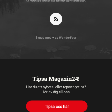
Allt material på sajten är skyddat enligt upphovsrättslagen.
Byggd med
♥
av
WonderFour
Tipsa Magazin24!
Har du ett nyhets- eller reportagetips?
Hör av dig till oss.
Tipsa oss här