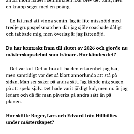
alltså möta Israel i semifinalen. Där blev det tufft, men
en knapp seger med en poäng.
– En lättnad att vinna semin. Jag är lite missnöjd med
tredje gruppspelsmatchen där jag själv coachade dåligt
och tabbade mig, men överlag är jag jättenöjd.
Du har kontrakt fram till slutet av 2026 och gjorde nu
mästerskapsdebut som tränare. Hur kändes det?
– Det var kul. Det är bra att ha den erfarenhet jag har,
men samtidigt var det så klart annorlunda att stå på
sidan. Man ser saker på andra sätt. Jag kände mig sugen
på att spela själv. Det hade varit jäkligt kul, men nu är jag
ledare och då får man påverka på andra sätt än på
planen.
Hur skötte Roger, Lars och Edvard från Hillbillies
under mästerskapet?