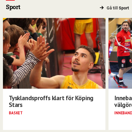
Sport
Gå till
Sport
Tysklandsproffs klart för Köping
Inneba
Stars
välgö
BASKET
INNEBAN