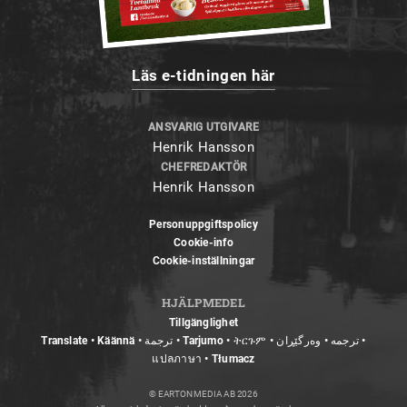
Läs e-tidningen här
ANSVARIG UTGIVARE
Henrik Hansson
CHEFREDAKTÖR
Henrik Hansson
Personuppgiftspolicy
Cookie-info
Cookie-inställningar
HJÄLPMEDEL
Tillgänglighet
Translate • Käännä • ترجمة • Tarjumo • ትርጉም • ترجمه • وەرگێڕان •
แปลภาษา • Tłumacz
© EARTON MEDIA AB 2026