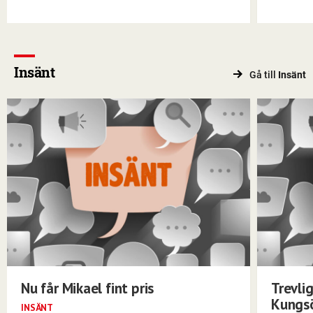
Insänt
Gå till
Insänt
Nu får Mikael fint pris
Trevli
Kungs
INSÄNT