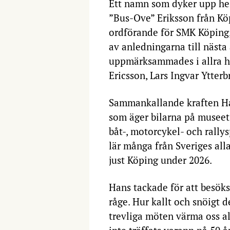
Ett namn som dyker upp hel
”Bus-Ove” Eriksson från Kö
ordförande för SMK Köping,
av anledningarna till näst
uppmärksammades i allra hö
Ericsson, Lars Ingvar Ytter
Sammankallande kraften Hans
som äger bilarna på museet
båt-, motorcykel- och rall
lär många från Sveriges all
just Köping under 2026.
Hans tackade för att besök
råge. Hur kallt och snöigt 
trevliga möten värma oss al