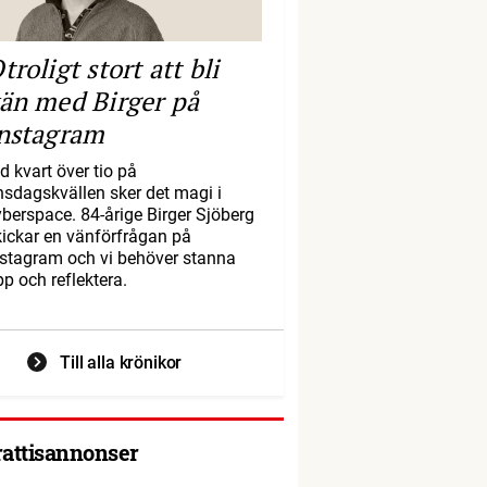
troligt stort att bli
än med Birger på
nstagram
d kvart över tio på
nsdagskvällen sker det magi i
yberspace. 84-årige Birger Sjöberg
kickar en vänförfrågan på
nstagram och vi behöver stanna
pp och reflektera.
Till alla krönikor
rattisannonser