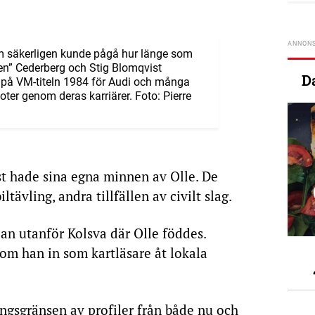
om säkerligen kunde pågå hur länge som
ten” Cederberg och Stig Blomqvist
D
t på VM-titeln 1984 för Audi och många
er genom deras karriärer. Foto: Pierre
t hade sina egna minnen av Olle. De
ltävling, andra tillfällen av civilt slag.
n utanför Kolsva där Olle föddes.
om han in som kartläsare åt lokala
ningsgränsen av profiler från både nu och