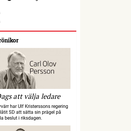
rönikor
ags att välja ledare
yvärr har Ulf Kristerssons regering
llåtit SD att sätta sin prägel på
la beslut i riksdagen.