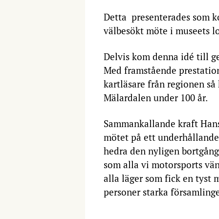
Detta presenterades som k
välbesökt möte i museets lo
Delvis kom denna idé till g
Med framstående prestation
kartläsare från regionen så
Mälardalen under 100 år.
Sammankallande kraft Hans 
mötet på ett underhållande
hedra den nyligen bortgång
som alla vi motorsports vän
alla läger som fick en tyst 
personer starka församling