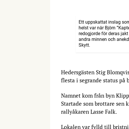
Ett uppskattat inslag s
helst var när Björn ”Kap
redogjorde för deras jak
andra minnen och anekdot
Skytt.
Hedersgästen Stig Blomqvis
flesta i segrande status på bi
Namnet kom från byn Klippa
Startade som brottare sen k
rallyåkaren Lasse Falk.
Lokalen var fylld till brist