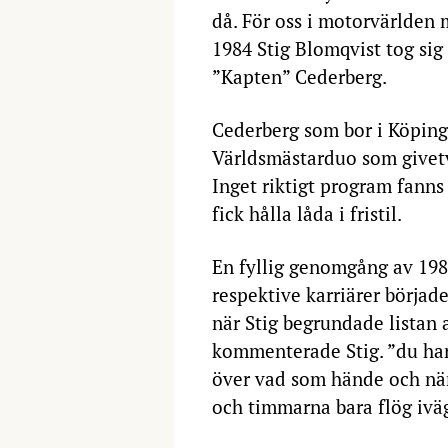
då. För oss i motorvärlden
1984 Stig Blomqvist tog sig
”Kapten” Cederberg.
Cederberg som bor i Köping 
Världsmästarduo som givetv
Inget riktigt program fann
fick hålla låda i fristil.
En fyllig genomgång av 1984
respektive karriärer börjad
när Stig begrundade listan a
kommenterade Stig. ”du har
över vad som hände och när
och timmarna bara flög ivä