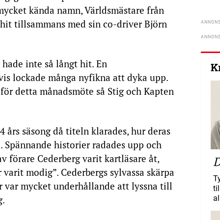
 mycket kända namn, Världsmästare från
 hit tillsammans med sin co-driver Björn
hade inte så långt hit. En
K
is lockade många nyfikna att dyka upp.
s för detta månadsmöte så Stig och Kapten
 års säsong då titeln klarades, hur deras
e. Spännande historier radades upp och
v förare Cederberg varit kartläsare åt,
D
 varit modig”. Cederbergs sylvassa skärpa
T
 var mycket underhållande att lyssna till
ti
g.
al