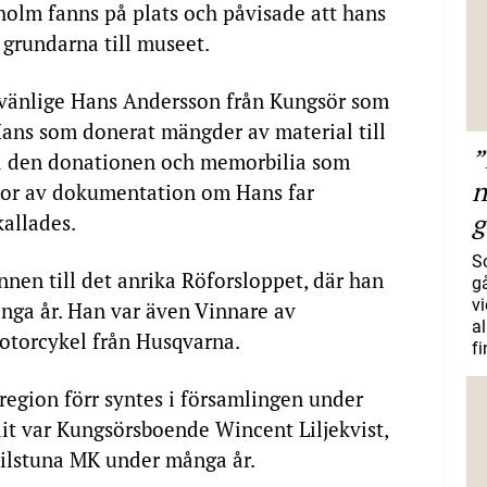
holm fanns på plats och påvisade att hans
 grundarna till museet.
vänlige Hans Andersson från Kungsör som
Hans som donerat mängder av material till
”
d den donationen och memorbilia som
n
sor av dokumentation om Hans far
g
allades.
S
nen till det anrika Röforsloppet, där han
gå
vi
nga år. Han var även Vinnare av
a
otorcykel från Husqvarna.
f
region förr syntes i församlingen under
it var Kungsörsboende Wincent Liljekvist,
kilstuna MK under många år.