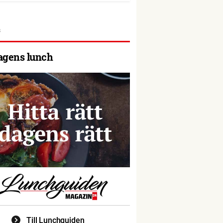
agens lunch
Till Lunchguiden