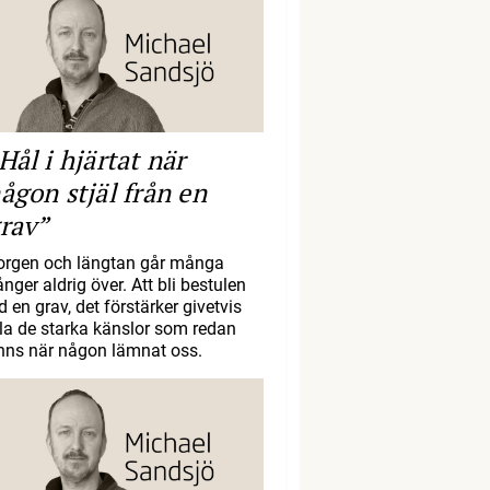
Hål i hjärtat när
ågon stjäl från en
rav”
orgen och längtan går många
nger aldrig över. Att bli bestulen
d en grav, det förstärker givetvis
lla de starka känslor som redan
inns när någon lämnat oss.