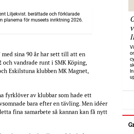
t Liljekvist. berättade och förklarade
O
 planerna för museets inriktning 2026.
v
I
Vi
 med sina 90 år har sett till att en
o
c
2 och vandrade runt i SMK Köping,
s
ch Eskilstuna klubben MK Magnet,
I
u
 fyrklöver av klubbar som hade ett
vsomnade bara efter en tävling. Men idéer
detta fina samarbete så kannan kan få nytt
G