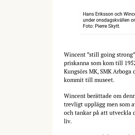
Hans Eriksson och Wincen
under onsdagskvällen om
Foto: Pierre Skytt.
Wincent ”still going strong”
priskanna som kom till 195
Kungsörs MK, SMK Arboga o
kommit till museet.
Wincent berättade om denna
trevligt upplägg men som a
och tankar på att utveckla 
liv.