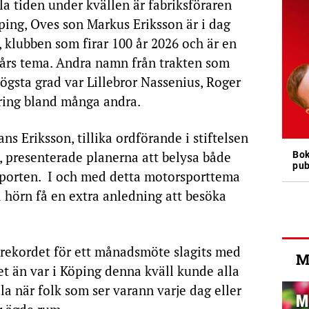
a tiden under kvällen är fabriksföraren
ping, Oves son Markus Eriksson är i dag
 klubben som firar 100 år 2026 och är en
a års tema. Andra namn från trakten som
gsta grad var Lillebror Nassenius, Roger
bring bland många andra.
 Eriksson, tillika ordförande i stiftelsen
, presenterade planerna att belysa både
Bok
pub
ysporten. I och med detta motorsporttema
a hörn få en extra anledning att besöka
srekordet för ett månadsmöte slagits med
M
det än var i Köping denna kväll kunde alla
la när folk som ser varann varje dag eller