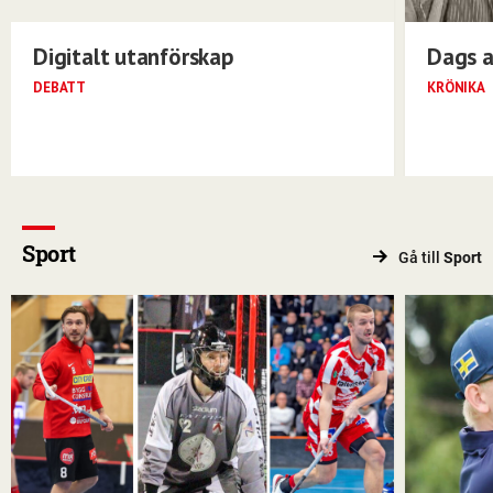
Digitalt utanförskap
Dags a
DEBATT
KRÖNIKA
Sport
Gå till
Sport