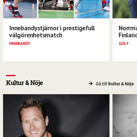
Innebandystjärnor i prestigefull
Norrma
välgörenhetsmatch
Finlan
INNEBANDY
GOLF
Kultur & Nöje
Gå till
Kultur & Nöje