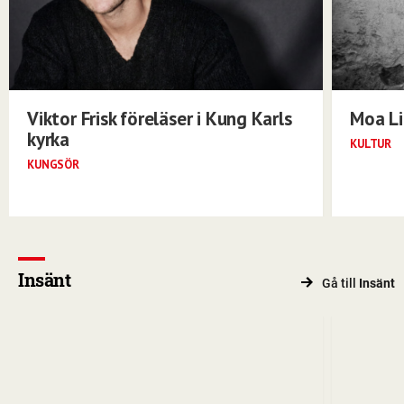
Viktor Frisk föreläser i Kung Karls
Moa Li
kyrka
KULTUR
KUNGSÖR
Insänt
Gå till
Insänt