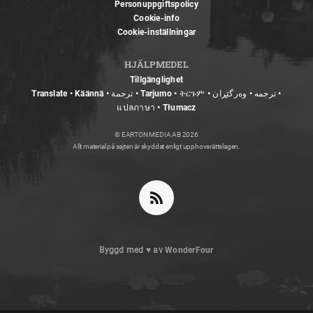
Personuppgiftspolicy
Cookie-info
Cookie-inställningar
HJÄLPMEDEL
Tillgänglighet
Translate • Käännä • ترجمة • Tarjumo • ትርጉም • ترجمه • وەرگێڕان •
แปลภาษา • Tłumacz
© EARTON MEDIA AB 2026
Allt material på sajten är skyddat enligt upphovsrättslagen.
Byggd med
♥
av
WonderFour