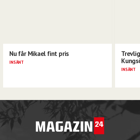
Nu får Mikael fint pris
Trevli
Kungs
INSÄNT
INSÄNT