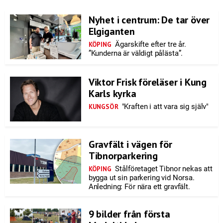
Nyhet i centrum: De tar över
Elgiganten
Ägarskifte efter tre år.
KÖPING
”Kunderna är väldigt pålästa”.
Viktor Frisk föreläser i Kung
Karls kyrka
"Kraften i att vara sig själv"
KUNGSÖR
Gravfält i vägen för
Tibnorparkering
Stålföretaget Tibnor nekas att
KÖPING
bygga ut sin parkering vid Norsa.
Anledning: För nära ett gravfält.
9 bilder från första