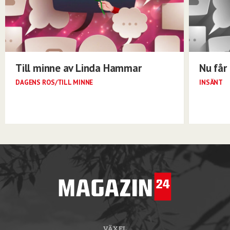
Till minne av Linda Hammar
Nu får 
DAGENS ROS/TILL MINNE
INSÄNT
VÄXEL