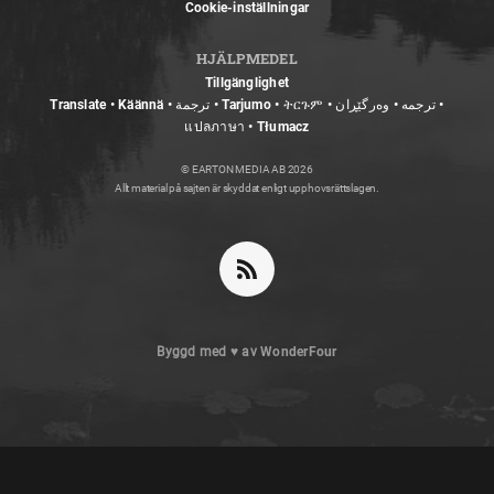
Cookie-inställningar
HJÄLPMEDEL
Tillgänglighet
Translate • Käännä • ترجمة • Tarjumo • ትርጉም • ترجمه • وەرگێڕان •
แปลภาษา • Tłumacz
© EARTON MEDIA AB 2026
Allt material på sajten är skyddat enligt upphovsrättslagen.
Byggd med
♥
av
WonderFour