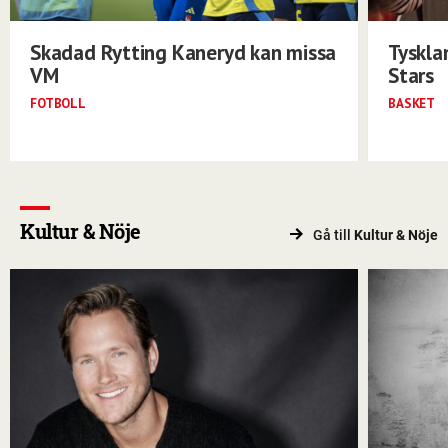
Skadad Rytting Kaneryd kan missa
Tyskla
VM
Stars
FOTBOLL
BASKET
Kultur & Nöje
Gå till
Kultur & Nöje