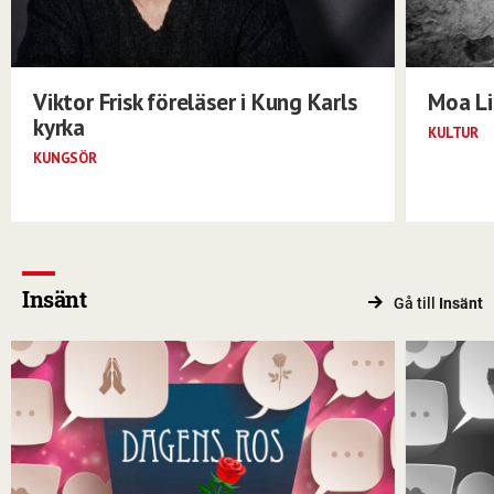
Viktor Frisk föreläser i Kung Karls
Moa Li
kyrka
KULTUR
KUNGSÖR
Insänt
Gå till
Insänt