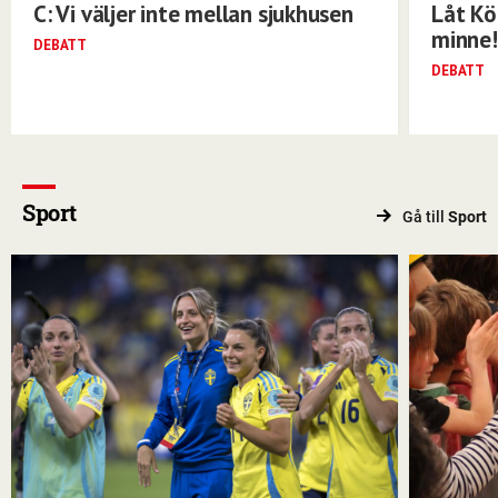
C: Vi väljer inte mellan sjukhusen
Låt Kö
minne!
DEBATT
DEBATT
Sport
Gå till
Sport