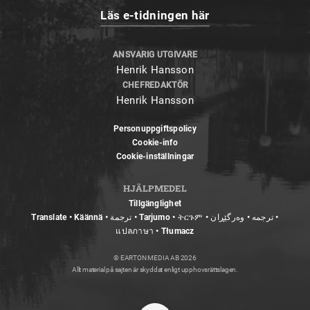
Läs e-tidningen här
ANSVARIG UTGIVARE
Henrik Hansson
CHEFREDAKTÖR
Henrik Hansson
Personuppgiftspolicy
Cookie-info
Cookie-inställningar
HJÄLPMEDEL
Tillgänglighet
Translate • Käännä • ترجمة • Tarjumo • ትርጉም • ترجمه • وەرگێڕان •
แปลภาษา • Tłumacz
© EARTON MEDIA AB 2026
Allt material på sajten är skyddat enligt upphovsrättslagen.