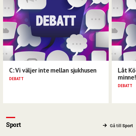
C: Vi väljer inte mellan sjukhusen
Låt Kö
minne!
DEBATT
DEBATT
Sport
Gå till
Sport