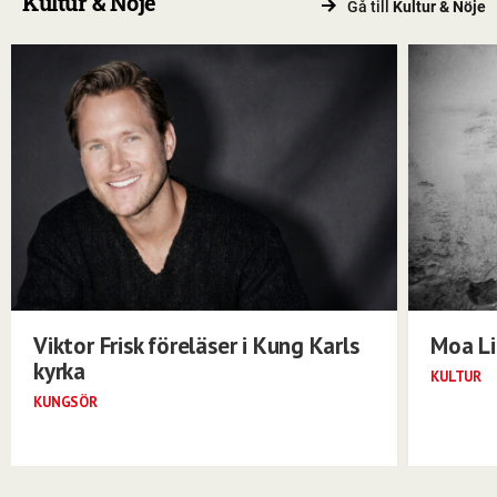
Kultur & Nöje
Gå till
Kultur & Nöje
Viktor Frisk föreläser i Kung Karls
Moa Li
kyrka
KULTUR
KUNGSÖR