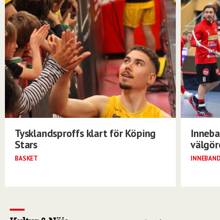
Tysklandsproffs klart för Köping
Inneba
Stars
välgö
BASKET
INNEBAN