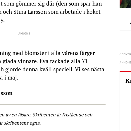
et som gömmer sig där (den som spar han
on och Stina Larsson som arbetade i köket
y.
agning med blomster i alla vårens färger
 glada vinnare. Eva tackade alla 71
jorde denna kväll speciell. Vi ses nästa
a i maj.
K
lsson
ven av en läsare. Skribenten är fristående och
är skribentens egna.