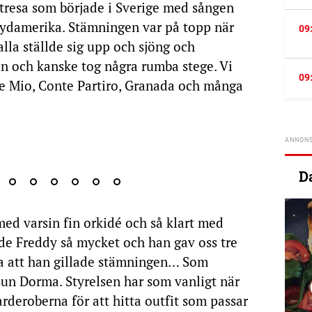
tresa som började i Sverige med sången
 Sydamerika. Stämningen var på topp när
09
alla ställde sig upp och sjöng och
n och kanske tog några rumba stege. Vi
09
le Mio, Conte Partiro, Granada och många
D
ed varsin fin orkidé och så klart med
ade Freddy så mycket och han gav oss tre
a att han gillade stämningen… Som
sun Dorma. Styrelsen har som vanligt när
arderoberna för att hitta outfit som passar