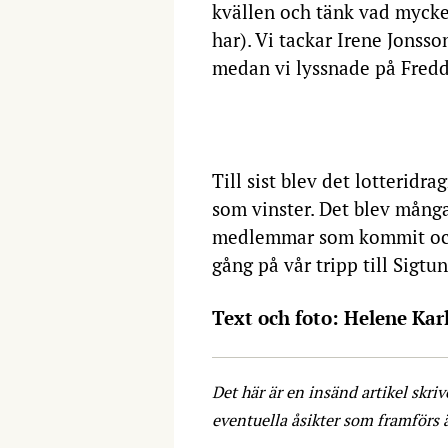
kvällen och tänk vad myck
har). Vi tackar Irene Jonss
medan vi lyssnade på Fredd
Till sist blev det lotteridr
som vinster. Det blev många
medlemmar som kommit och g
gång på vår tripp till Sigtun
Text och foto: Helene Kar
Det här är en insänd artikel skri
eventuella åsikter som framförs 