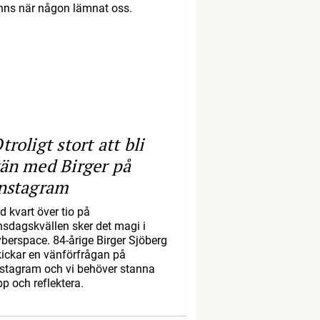
inns när någon lämnat oss.
troligt stort att bli
än med Birger på
nstagram
d kvart över tio på
nsdagskvällen sker det magi i
yberspace. 84-årige Birger Sjöberg
kickar en vänförfrågan på
nstagram och vi behöver stanna
pp och reflektera.