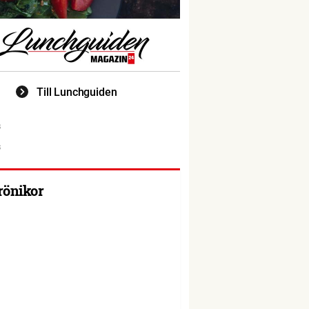
Till Lunchguiden
rönikor