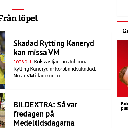
Från löpet
G
Skadad Rytting Kaneryd
kan missa VM
Kolsvastjärnan Johanna
FOTBOLL
Rytting Kaneryd är korsbandsskadad.
Nu är VM i farozonen.
BILDEXTRA: Så var
Bok
pub
fredagen på
Medeltidsdagarna