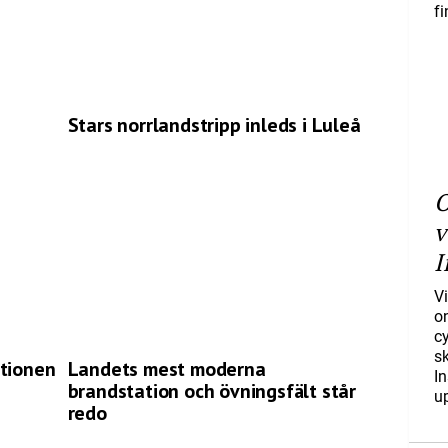
f
Stars norrlandstripp inleds i Luleå
O
v
I
Vi
o
c
s
ationen
Landets mest moderna
I
brandstation och övningsfält står
u
redo