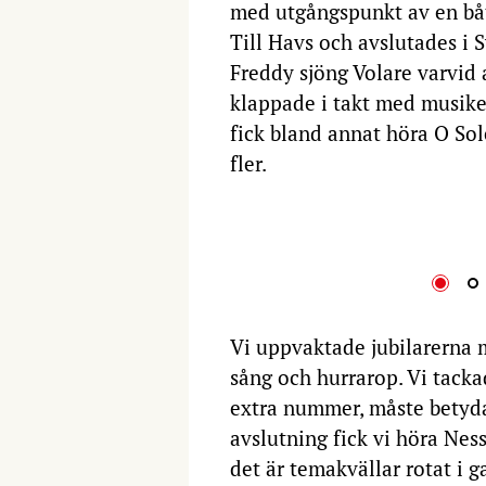
med utgångspunkt av en bå
Till Havs och avslutades i
Freddy sjöng Volare varvid 
klappade i takt med musike
fick bland annat höra O So
fler.
Vi uppvaktade jubilarerna m
sång och hurrarop. Vi tack
extra nummer, måste betyd
avslutning fick vi höra Nes
det är temakvällar rotat i g