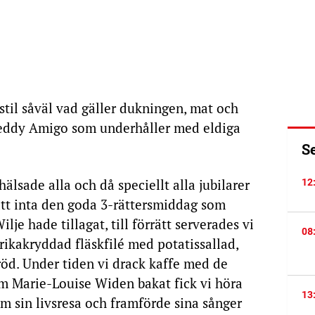
 stil såväl vad gäller dukningen, mat och
Freddy Amigo som underhåller med eldiga
S
älsade alla och då speciellt alla jubilarer
12
tt inta den goda 3-rättersmiddag som
je hade tillagat, till förrätt serverades vi
08
prikakryddad fläskfilé med potatissallad,
öd. Under tiden vi drack kaffe med de
m Marie-Louise Widen bakat fick vi höra
13
m sin livsresa och framförde sina sånger