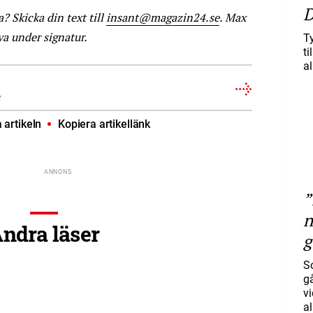
D
a? Skicka din text till
insant@magazin24.se
. Max
iva under signatur.
T
ti
al
e
artikeln
Kopiera artikellänk
”
n
ndra läser
g
S
gå
vi
a