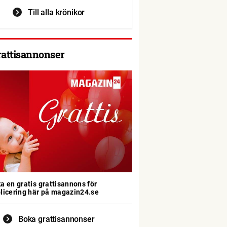
Till alla krönikor
rattisannonser
a en gratis grattisannons för
licering här på magazin24.se
Boka grattisannonser