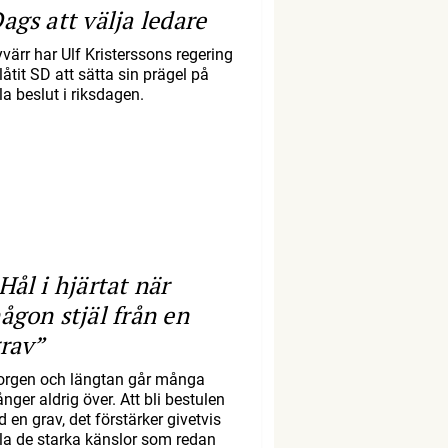
ags att välja ledare
yvärr har Ulf Kristerssons regering
llåtit SD att sätta sin prägel på
la beslut i riksdagen.
Hål i hjärtat när
ågon stjäl från en
rav”
orgen och längtan går många
nger aldrig över. Att bli bestulen
d en grav, det förstärker givetvis
lla de starka känslor som redan